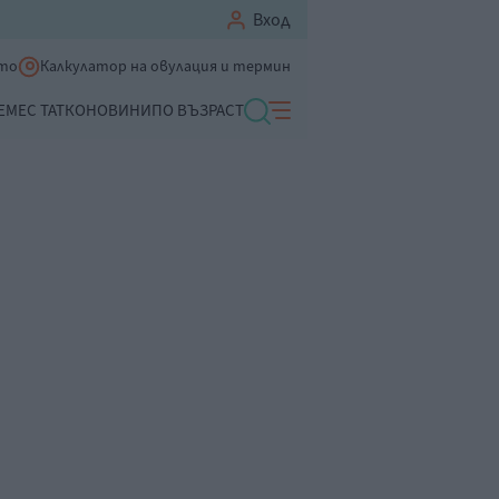
Вход
ето
Калкулатор на овулация и термин
ЕМЕ
С ТАТКО
НОВИНИ
ПО ВЪЗРАСТ