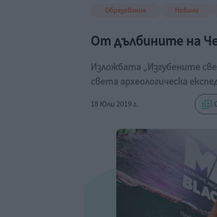
Образование
Новини
От дълбините на Ч
Изложбата „Изгубените све
света археологическа експе
18 Юли 2019 г.
С