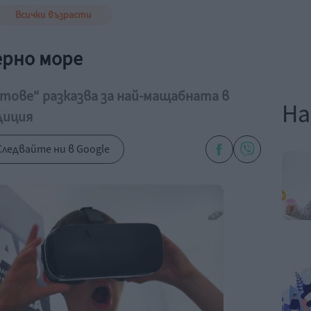
Всички възрасти
ерно море
тове“ разказва за най-мащабната в
На
диция
ледвайте ни в Google