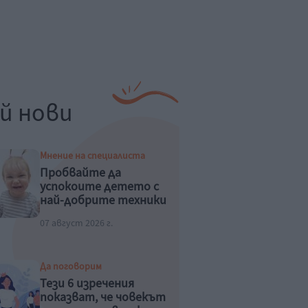
й нови
Мнение на специалиста
Пробвайте да
успокоите детето с
най-добрите техники
07 август 2026 г.
Да поговорим
Тези 6 изречения
показват, че човекът