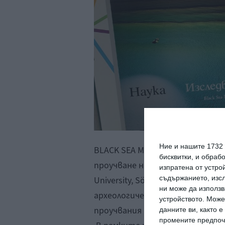
Ние и нашите 1732
BLACK SEA Maritime Archaeology 
бисквитки, и обраб
проучване на Черно море, прав
изпратена от устро
съдържанието, изсл
University, Södertörn University,
ни може да използв
археологически институт с му
устройството. Може
проучвания в Созопол и обединя
данните ви, както 
промените предпочи