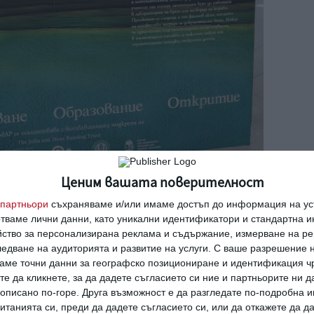
Ценим вашата поверителност
партньори
съхраняваме и/или имаме достъп до информация на уст
Project (Black Sea MAP) e най-мащабното
отваме лични данни, като уникални идентификатори и стандартна 
ено някога. То е проведено от Southampton
йство за персонализирана реклама и съдържание, измерване на ре
едване на аудиторията и развитие на услуги.
С ваше разрешение н
 Connecticut University, Националният
аме точни данни за географско позициониране и идентификация ч
зей при БАН и Център за подводни
те да кликнете, за да дадете съгласието си ние и партньорите ни 
ва над 70 учени от цял свят.
е описано по-горе. Друга възможност е да разгледате по-подробна
танията си, преди да дадете съгласието си, или да откажете да д