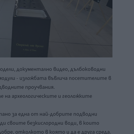
модели, документално видео, дълбоководни
одули - изложбата въвлича посетителите в
одводните проучвания.
те на археологическите и геоложките
итано за една от най-добрите подводни
ди своите безкислородни води, в които
бре, отколкото в която и да е друга среда.