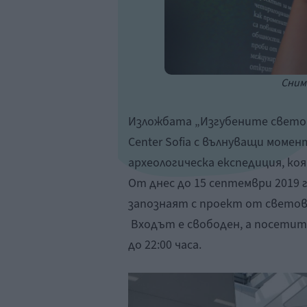
Сним
Изложбата „Изгубените светов
Center Sofia с вълнуващи моме
археологическа експедиция, ко
От днес до 15 септември 2019
запознаят с проект от светов
Входът е свободен, а посетите
до 22:00 часа.