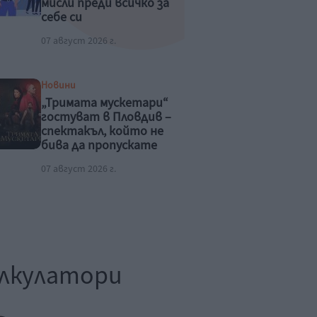
мисли преди всичко за
себе си
07 август 2026 г.
Новини
„Тримата мускетари“
гостуват в Пловдив –
спектакъл, който не
бива да пропускате
това лято
07 август 2026 г.
лкулатори