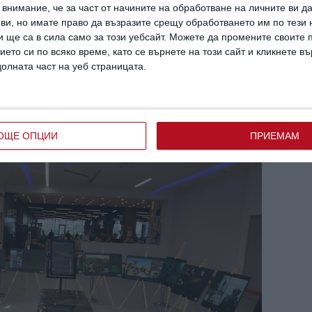
тът идентифицира 60 древни
внимание, че за част от начините на обработване на личните ви д
пречно в безкислородната среда на Черно
 ви, но имате право да възразите срещу обработването им по тези 
 ще са в сила само за този уебсайт. Можете да промените своите
тати от това проучване са и акцентите в
ието си по всяко време, като се върнете на този сайт и кликнете в
чена „Изгубените светове“. Тя е
долната част на уеб страницата.
юбознателни – от най-малки до възрастни.
ОЩЕ ОПЦИИ
ПРИЕМАМ