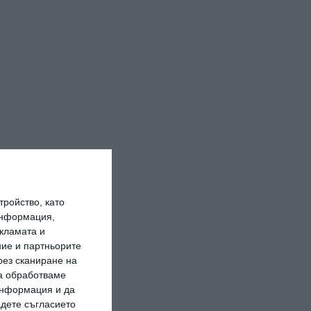
ройство, като
информация,
кламата и
ие и партньорите
рез сканиране на
да обработваме
 информация и да
адете съгласието