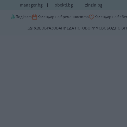
manager.bg
obekti.bg
zinzin.bg
Подкаст
Календар на бременността
Календар на беб
ЗДРАВЕ
ОБРАЗОВАНИЕ
ДА ПОГОВОРИМ
СВОБОДНО ВР