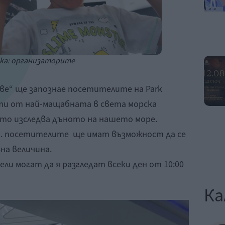
ка: организаторите
е“ ще запознае посетителите на Park
нти от най-мащабната в света морска
ято изследва дъното на нашето море.
 г. посетителите ще имат възможност да се
на величина.
ли могат да я разгледат всеки ден от 10:00
Ка