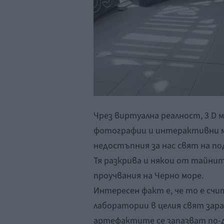
Чрез виртуална реалност, 3 D 
фотографии и интерактивни м
недостъпния за нас свят на п
Тя разкрива и някои от тайни
проучвания на Черно море.
Интересен факт е, че то е сч
лаборатории в целия свят зара
артефактите се запазват по-до