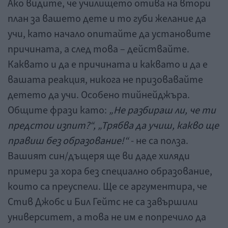
Ако видите, че училището отива на втори
план за вашето дете и то губи желание да
учи, като начало опитайте да установите
причината, а след това – действайте.
Каквато и да е причината и каквато и да е
вашата реакция, никога не призовавайте
детето да учи. Особено тийнейджъра.
Общите фрази като:
„Не разбираш ли, че ти
предстои изпит?“, „Трябва да учиш, какво ще
правиш без образование!“
- не са полза.
Вашият син/дъщеря ще ви даде хиляди
примери за хора без специално образование,
които са преуспели. Ще се аргументира, че
Стив Джобс и Бил Гейтс не са завършили
университет, а това не им е попречило да