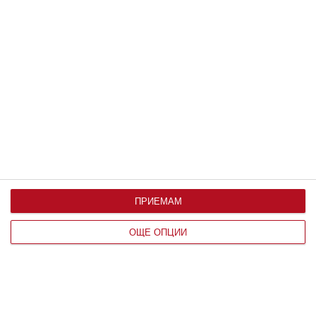
Калкулатори
Календар на бременността
Календар на бебето по месеци
ПРИЕМАМ
ОЩЕ ОПЦИИ
Калкулатор на овулация и термин