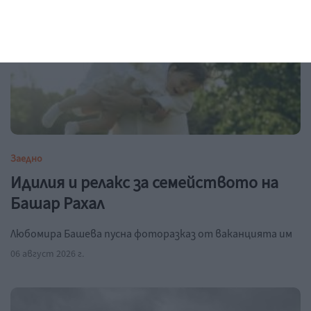
Заедно
Идилия и релакс за семейството на
Башар Рахал
Любомира Башева пусна фоторазказ от ваканцията им
06 август 2026 г.