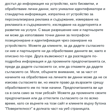
дадености, а старанието, търпението,
достъп до информация на устройство, като бисквитки, и
упоритостта. Така че се въздържайте да
обработваме лични данни, като уникални идентификатори и
казвате:
“Ти се справяш отлично, за мен
стандартна информация, изпратена от устройство за
персонализирана реклама и съдържание, измерване на
си най-умният!“
рекламата и съдържанието, изследване на аудиторията и
По-добре е да насърчите
развитие на услуги.
С ваше разрешение ние и партньорите
ни може да използваме точни данни за географско
самостоятелността му:
„Ти днес се
позициониране и идентификация чрез сканиране на
подготви сам, толкова упорито се занимава!
устройството. Можете да кликнете, за да дадете съгласието
си ние и партньорите ни да обработваме данните ви, както е
Браво!“
описано по-горе. Друга възможност е да разгледате по-
подробна информация и да промените предпочитанията си,
преди да дадете съгласието си, или да откажете да дадете
съгласието си.
Моля, обърнете внимание, че за част от
начините на обработване на личните ви данни може да не се
изисква съгласието ви, но имате право да възразите срещу
обработването им по тези начини. Предпочитанията ви ще
са в сила само за този уебсайт. Можете да промените своите
предпочитания или да оттеглите съгласието си по всяко
време, като се върнете на този сайт и кликнете върху бутона
"Поверителност" в долната част на уеб страницата.