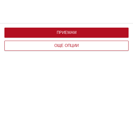
ПРИЕМАМ
ОЩЕ ОПЦИИ
Здраве
Как правилно да лекуваме хремата
5 основни правила, които родителите е добре да
спазват
07 август 2026 г.