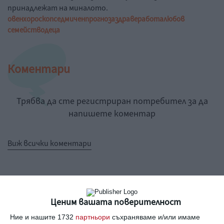
принадлежат на миналото.
овен
хороскоп
седмичен
прогноза
здраве
работа
любов
семейство
деца
Коментари
Трябва да сте регистриран потребител за да
напишете коментар
Виж всички коментари
Ценим вашата поверителност
Най нови
Ние и нашите 1732
партньори
съхраняваме и/или имаме