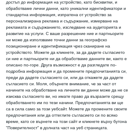
достъп до информация на устройство, като бисквитки, и
обработваме лични данни, като уникални идентификатори и
стандартна информация, изпратена от устройство за
Да поговорим
персонализирана реклама и съдържание, измерване на
Как да познаете още на първата
рекламата и съдържанието, изследване на аудиторията и
среща, че той не е подходящ
развитие на услуги.
С ваше разрешение ние и партньорите
ни може да използваме точни данни за географско
07 август 2026 г.
позициониране и идентификация чрез сканиране на
Мнение на специалиста
устройството. Можете да кликнете, за да дадете съгласието
Пробвайте да успокоите детето с
си ние и партньорите ни да обработваме данните ви, както е
най-добрите техники
описано по-горе. Друга възможност е да разгледате по-
подробна информация и да промените предпочитанията си,
07 август 2026 г.
преди да дадете съгласието си, или да откажете да дадете
съгласието си.
Моля, обърнете внимание, че за част от
начините на обработване на личните ви данни може да не се
изисква съгласието ви, но имате право да възразите срещу
обработването им по тези начини. Предпочитанията ви ще
Калкулатори
са в сила само за този уебсайт. Можете да промените своите
предпочитания или да оттеглите съгласието си по всяко
време, като се върнете на този сайт и кликнете върху бутона
"Поверителност" в долната част на уеб страницата.