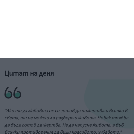
Рисунка: ученик от 6-и клас на 73 училище в София
&a;nbs;
Цитат на деня
"Ако ти за любовта не си готов да пожертваш всичко в
света, ти не можеш да разбереш живота. Човек трябва
да бъде готов да жертва. Не да напусне живота, а във
всички противоречия да види красивото, хубавото."