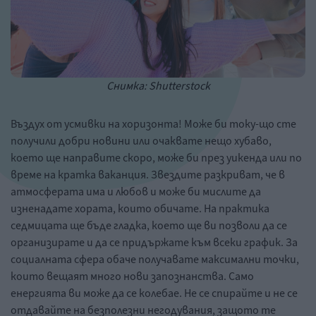
Снимка: Shutterstock
Въздух от усмивки на хоризонта! Може би току-що сте
получили добри новини или очаквате нещо хубаво,
което ще направите скоро, може би през уикенда или по
време на кратка ваканция. Звездите разкриват, че в
атмосферата има и любов и може би мислите да
изненадате хората, които обичате. На практика
седмицата ще бъде гладка, което ще ви позволи да се
организирате и да се придържате към всеки график. За
социалната сфера обаче получавате максимални точки,
които вещаят много нови запознанства. Само
енергията ви може да се колебае. Не се спирайте и не се
отдавайте на безполезни негодувания, защото те