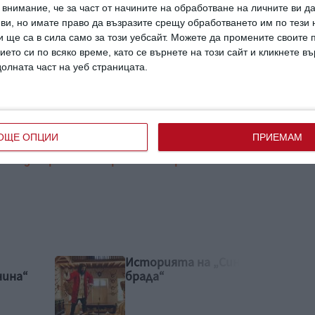
внимание, че за част от начините на обработване на личните ви д
 ви, но имате право да възразите срещу обработването им по тези 
 ще са в сила само за този уебсайт. Можете да промените своите
ието си по всяко време, като се върнете на този сайт и кликнете в
долната част на уеб страницата.
ОЩЕ ОПЦИИ
ПРИЕМАМ
т
полезно
бременни
въпроси
отговори
инята
Белият папагал, за
който мечтаело едно
малко момиченце
(подкаст)