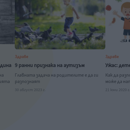
Здраве
Здраве
одина
9 ранни признака на аутизъм
Ужас: дет
на
Главната задача на родителите е да ги
Как да раз
нията
разпознаят
може да на
30 август 2023 г.
21 юни 2020 г