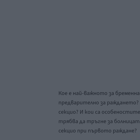
Кое е най-важното за бременна
предварително за раждането? 
секцио? И кои са особеностит
трябва да тръгне за болницата
секцио при първото раждане?