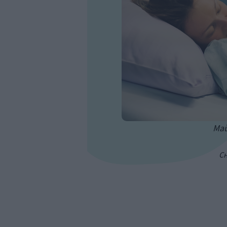
Май
Сн