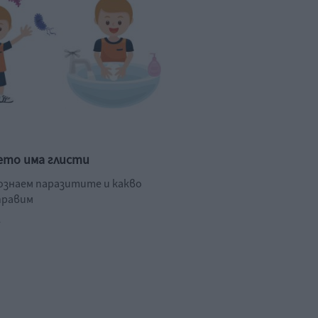
ето има глисти
познаем паразитите и какво
правим
.