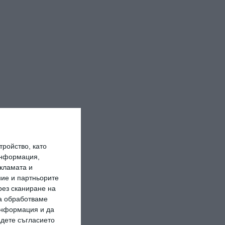
ройство, като
информация,
кламата и
ие и партньорите
рез сканиране на
да обработваме
 информация и да
адете съгласието