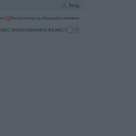
Вход
ето
Калкулатор на овулация и термин
ЕМЕ
С ТАТКО
НОВИНИ
ПО ВЪЗРАСТ