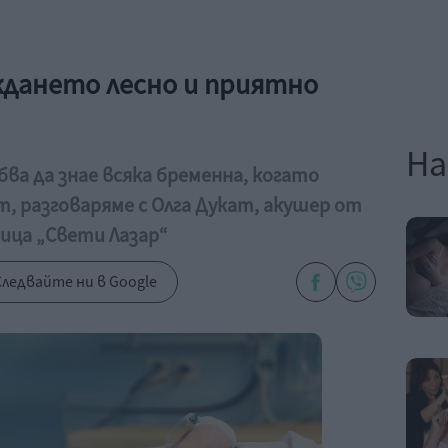
ждането лесно и приятно
На
ва да знае всяка бременна, когато
, разговаряме с Олга Дукат, акушер от
ица „Свети Лазар“
ледвайте ни в Google