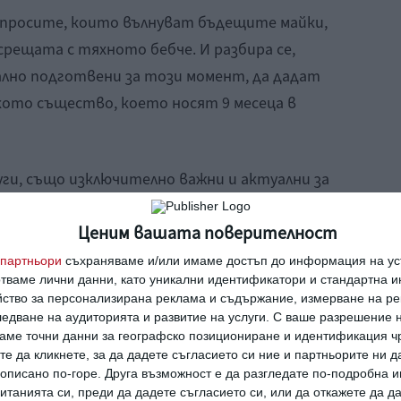
въпросите, които вълнуват бъдещите майки,
рещата с тяхното бебче. И разбира се,
ално подготвени за този момент, да дадат
кото същество, което носят 9 месеца в
уги, също изключително важни и актуални за
воря истинска звезда в тази област: Олга
Ценим вашата поверителност
кушеро-гинекологична болница „Свети Лазар“
 с любов“. Тя самата има 4 деца: 3 момчета и
партньори
съхраняваме и/или имаме достъп до информация на уст
отваме лични данни, като уникални идентификатори и стандартна 
и секцио и 2 пъти естествено, така че
йство за персонализирана реклама и съдържание, измерване на ре
ен, но и от личен опит.
едване на аудиторията и развитие на услуги.
С ваше разрешение н
аме точни данни за географско позициониране и идентификация ч
те да кликнете, за да дадете съгласието си ние и партньорите ни 
е описано по-горе. Друга възможност е да разгледате по-подробна
танията си, преди да дадете съгласието си, или да откажете да д