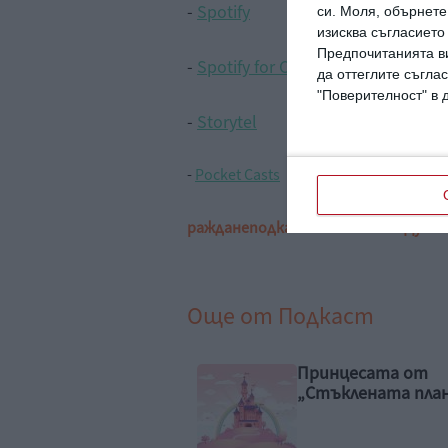
-
Spotify
си.
Моля, обърнете 
изисква съгласието
Предпочитанията ви
-
Spotify for Creators
да оттеглите съглас
"Поверителност" в 
-
Storytel
-
Pocket Casts
раждане
подкаст
съвети
Олга Дука
Още от
Подкаст
нцесата от
Историята на „С
ъклената планина“
брада“