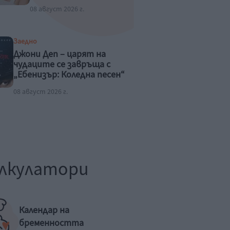
08 август 2026 г.
Заедно
Джони Деп – царят на
чудаците се завръща с
„Ебенизър: Коледна песен“
08 август 2026 г.
лкулатори
Календар на
бременността