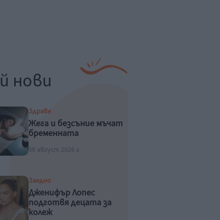
й нови
Здраве
Жега и безсъние мъчат
бременната
08 август 2026 г.
Заедно
Дженифър Лопес
подготвя децата за
колеж