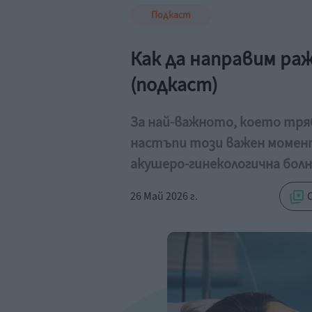
Подкаст
Как да направим ра
(подкаст)
За най-важното, което тряб
настъпи този важен момент
акушеро-гинекологична болн
26 Май 2026 г.
С