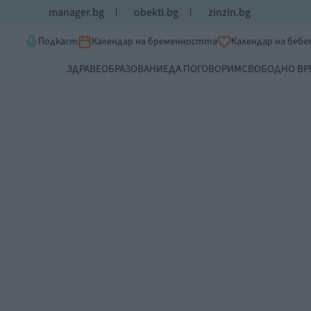
manager.bg
obekti.bg
zinzin.bg
Подкаст
Календар на бременността
Календар на беб
ЗДРАВЕ
ОБРАЗОВАНИЕ
ДА ПОГОВОРИМ
СВОБОДНО ВР