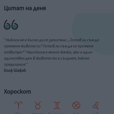
Цитат на деня
"
Никога не е късно да се запиташ: ,,Готов ли съм да
променя живота си? Готов ли съм да се променя
отвътре?“ Наистина е много жалко, ако и един-
единствен ден в живота ти е същият, както
предишния.“
Елиф Шафак
Хороскот
овен
телец
близнаци
рак
лъв