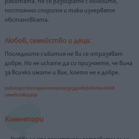
работата. Не се разбирате с колегите,
постоянно спорите и така изнервяте
обстановката.
Любов, семейство и деца:
Последните събития не ви се отразяват
добре. Но не искате да си признаете, че вина
за всичко имате и вие, което не е добре.
риби
хороскоп
седмичен
прогноза
здраве
работа
любов
семейство
деца
Коментари