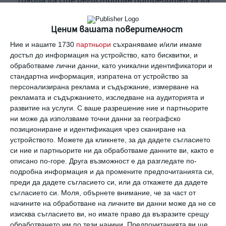
Трябва да сте регистриран потребител за да
напишете коментар
Ценим вашата поверителност
Виж всички коментари
Ние и нашите 1730
партньори
съхраняваме и/или имаме
достъп до информация на устройство, като бисквитки, и
обработваме лични данни, като уникални идентификатори и
стандартна информация, изпратена от устройство за
персонализирана реклама и съдържание, измерване на
рекламата и съдържанието, изследване на аудиторията и
развитие на услуги.
С ваше разрешение ние и партньорите
Най нови
ни може да използваме точни данни за географско
позициониране и идентификация чрез сканиране на
устройството. Можете да кликнете, за да дадете съгласието
си ние и партньорите ни да обработваме данните ви, както е
Здраве
описано по-горе. Друга възможност е да разгледате по-
Вените не обичат жегата
подробна информация и да промените предпочитанията си,
преди да дадете съгласието си, или да откажете да дадете
06 август 2026 г.
съгласието си.
Моля, обърнете внимание, че за част от
начините на обработване на личните ви данни може да не се
Заедно
изисква съгласието ви, но имате право да възразите срещу
Идилия и релакс за семейството на
обработването им по тези начини. Предпочитанията ви ще