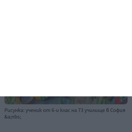
Рисунка на деня
Рисунка: ученик от 6-и клас на 73 училище в София
&a;nbs;