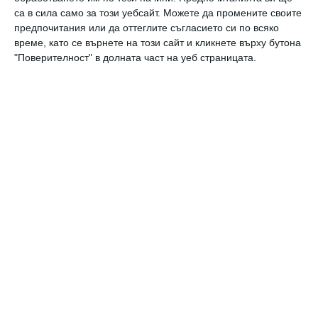
Башар Рахал
са в сила само за този уебсайт. Можете да промените своите
06 август 2026 г.
предпочитания или да оттеглите съгласието си по всяко
време, като се върнете на този сайт и кликнете върху бутона
Заедно
"Поверителност" в долната част на уеб страницата.
Рая Пеева с бременна фотосесия
06 август 2026 г.
Калкулатори
Календар на бременността