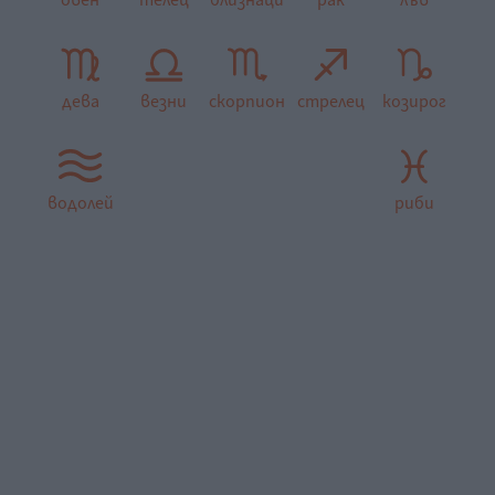
дева
везни
скорпион
стрелец
козирог
водолей
риби