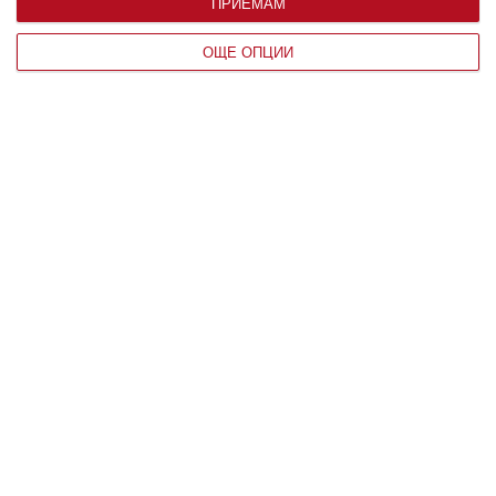
ПРИЕМАМ
ОЩЕ ОПЦИИ
Заедно
Готов ли съм да се променя отвътре
06 август 2026 г.
Здраве