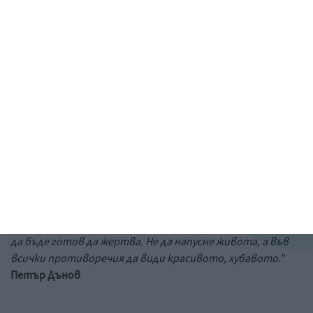
Рисунка: ученик от 6-и клас на 73 училище в София
&a;nbs;
Цитат на деня
"Ако ти за любовта не си готов да пожертваш всичко в
света, ти не можеш да разбереш живота. Човек трябва
да бъде готов да жертва. Не да напусне живота, а във
всички противоречия да види красивото, хубавото."
Петър Дънов