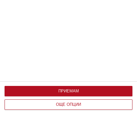
Мнение на специалиста
Агресивният тийнейджър
Как да му помогнете да се отърве от това неприемливо
поведение
10 август 2026 г.
ПРИЕМАМ
ОЩЕ ОПЦИИ