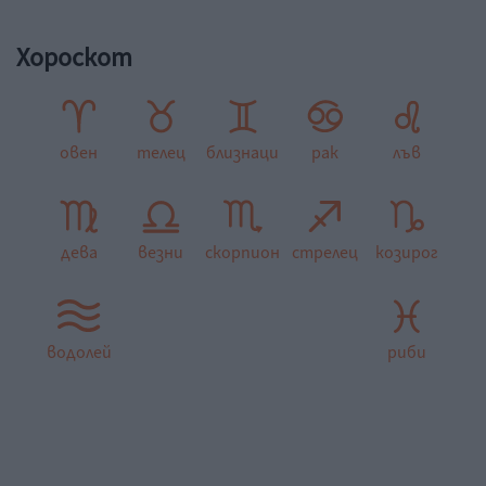
Хороскот
овен
телец
близнаци
рак
лъв
дева
везни
скорпион
стрелец
козирог
водолей
риби