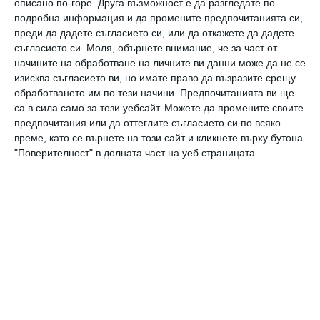
описано по-горе. Друга възможност е да разгледате по-
подробна информация и да промените предпочитанията си,
преди да дадете съгласието си, или да откажете да дадете
Трябва да сте регистриран потребител за да
съгласието си.
Моля, обърнете внимание, че за част от
напишете коментар
начините на обработване на личните ви данни може да не се
изисква съгласието ви, но имате право да възразите срещу
обработването им по тези начини. Предпочитанията ви ще
Виж всички коментари
са в сила само за този уебсайт. Можете да промените своите
предпочитания или да оттеглите съгласието си по всяко
време, като се върнете на този сайт и кликнете върху бутона
"Поверителност" в долната част на уеб страницата.
Най нови
Мнение на специалиста
Агресивният тийнейджър
10 август 2026 г.