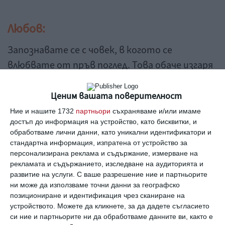
Любов:
Запознавате се с човек, в когото се
влюбвате от пръв поглед. Това обаче изгаря
дългогодишната ви връзка.
Ценим вашата поверителност
Семейство и деца
Ние и нашите 1732
партньори
съхраняваме и/или имаме
достъп до информация на устройство, като бисквитки, и
обработваме лични данни, като уникални идентификатори и
На кръстопът сте – не знаете как точно да
стандартна информация, изпратена от устройство за
продължите, защото искате да запазите и двамата
персонализирана реклама и съдържание, измерване на
партньори.
рекламата и съдържанието, изследване на аудиторията и
Скорпион
хороскоп
седмичен
прогноза
здраве
работа
любов
развитие на услуги.
С ваше разрешение ние и партньорите
семейство
деца
ни може да използваме точни данни за географско
позициониране и идентификация чрез сканиране на
устройството. Можете да кликнете, за да дадете съгласието
Коментари
си ние и партньорите ни да обработваме данните ви, както е