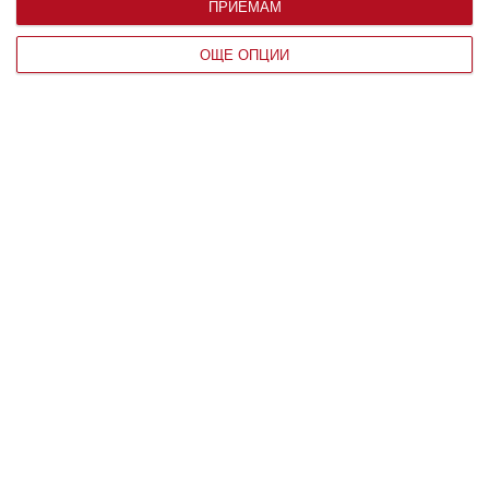
ПРИЕМАМ
ОЩЕ ОПЦИИ
Заедно
Някой ще обича точно теб
05 август 2026 г.