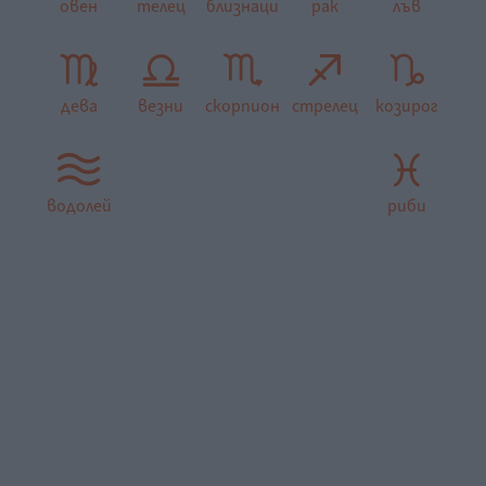
овен
телец
близнаци
рак
лъв
дева
везни
скорпион
стрелец
козирог
водолей
риби