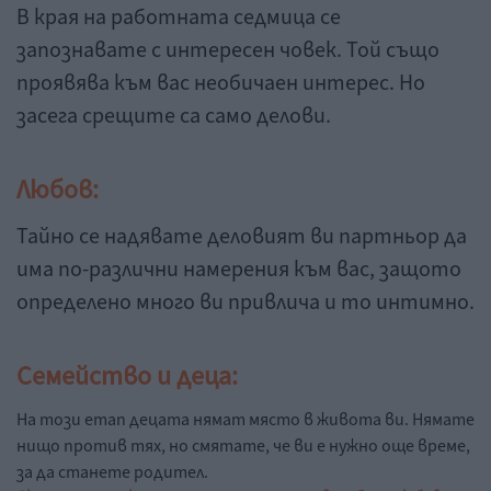
В края на работната седмица се
запознавате с интересен човек. Той също
проявява към вас необичаен интерес. Но
засега срещите са само делови.
Любов:
Тайно се надявате деловият ви партньор да
има по-различни намерения към вас, защото
определено много ви привлича и то интимно.
Семейство и деца:
На този етап децата нямат място в живота ви. Нямате
нищо против тях, но смятате, че ви е нужно още време,
за да станете родител.