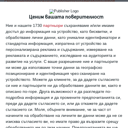
Скорпион
хороскоп
седмичен
прогноза
здраве
работа
любов
семейство
деца
Ценим вашата поверителност
Ние и нашите 1730
партньори
съхраняваме и/или имаме
Коментари
достъп до информация на устройство, като бисквитки, и
обработваме лични данни, като уникални идентификатори и
стандартна информация, изпратена от устройство за
Трябва да сте регистриран потребител за да
персонализирана реклама и съдържание, измерване на
напишете коментар
рекламата и съдържанието, изследване на аудиторията и
развитие на услуги.
С ваше разрешение ние и партньорите
ни може да използваме точни данни за географско
Виж всички коментари
позициониране и идентификация чрез сканиране на
устройството. Можете да кликнете, за да дадете съгласието
си ние и партньорите ни да обработваме данните ви, както е
описано по-горе. Друга възможност е да разгледате по-
подробна информация и да промените предпочитанията си,
преди да дадете съгласието си, или да откажете да дадете
съгласието си.
Моля, обърнете внимание, че за част от
Най нови
начините на обработване на личните ви данни може да не се
изисква съгласието ви, но имате право да възразите срещу
обработването им по тези начини. Предпочитанията ви ще