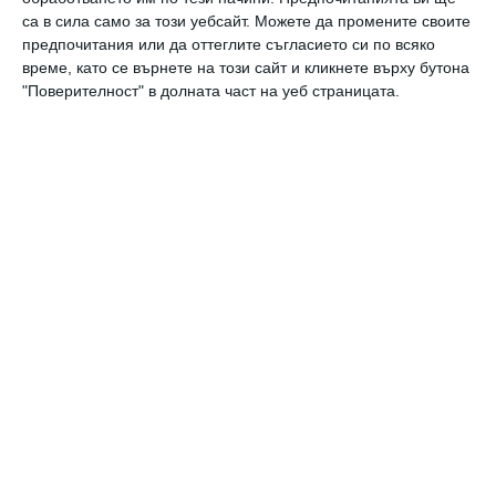
са в сила само за този уебсайт. Можете да промените своите
Да поговорим
предпочитания или да оттеглите съгласието си по всяко
Защо някои хора избягват връзките?
време, като се върнете на този сайт и кликнете върху бутона
"Поверителност" в долната част на уеб страницата.
05 август 2026 г.
Здраве
Как бременната да оцелее в жегата
05 август 2026 г.
Калкулатори
Календар на бременността