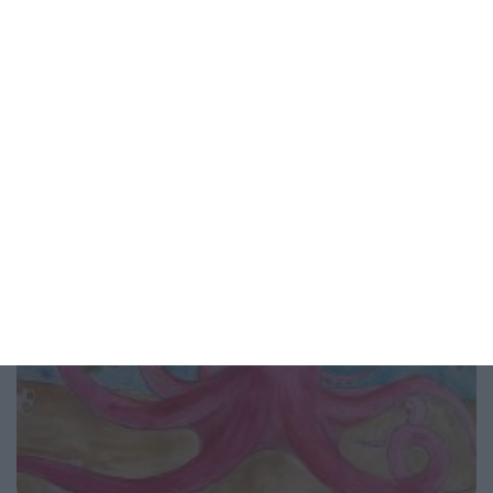
Актрисата позира с видимо голям корем
03 август 2026 г.
Рисунка на деня