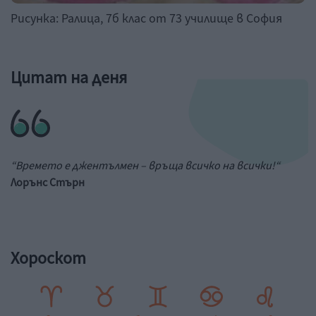
Рисунка: Ралица, 7б клас от 73 училище в София
Цитат на деня
“Времето е джентълмен – връща всичко на всички!“
Лорънс Стърн
Хороскот