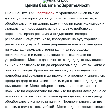
Ценим вашата поверителност
Ние и нашите 1732
партньори
съхраняваме и/или имаме
Трябва да сте регистриран потребител за да
достъп до информация на устройство, като бисквитки, и
напишете коментар
обработваме лични данни, като уникални идентификатори и
стандартна информация, изпратена от устройство за
персонализирана реклама и съдържание, измерване на
Виж всички коментари
рекламата и съдържанието, изследване на аудиторията и
развитие на услуги.
С ваше разрешение ние и партньорите
ни може да използваме точни данни за географско
позициониране и идентификация чрез сканиране на
устройството. Можете да кликнете, за да дадете съгласието
си ние и партньорите ни да обработваме данните ви, както е
описано по-горе. Друга възможност е да разгледате по-
Най нови
подробна информация и да промените предпочитанията си,
преди да дадете съгласието си, или да откажете да дадете
съгласието си.
Моля, обърнете внимание, че за част от
Свободно време
начините на обработване на личните ви данни може да не се
Най-добрите и най-лошите кулинари
изисква съгласието ви, но имате право да възразите срещу
сред зодиите
обработването им по тези начини. Предпочитанията ви ще
са в сила само за този уебсайт. Можете да промените своите
08 август 2026 г.