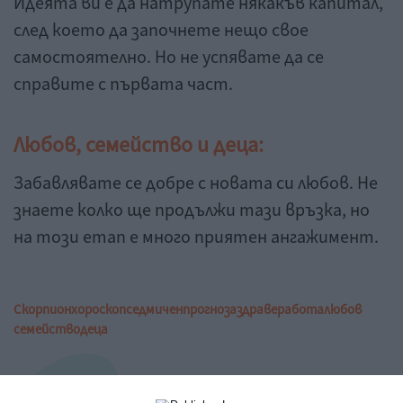
Идеята ви е да натрупате някакъв капитал,
след което да започнете нещо свое
самостоятелно. Но не успявате да се
справите с първата част.
Любов, семейство и деца:
Забавлявате се добре с новата си любов. Не
знаете колко ще продължи тази връзка, но
на този етап е много приятен ангажимент.
Скорпион
хороскоп
седмичен
прогноза
здраве
работа
любов
семейство
деца
Коментари