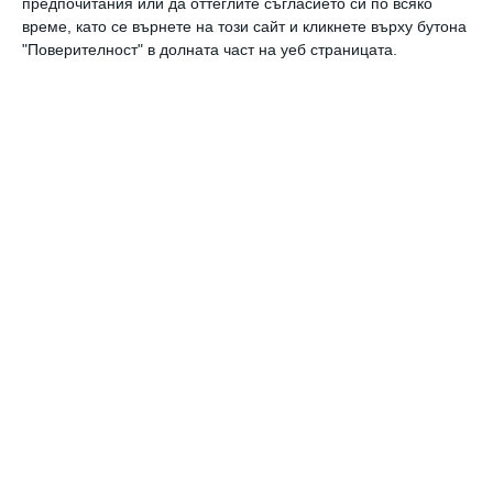
предпочитания или да оттеглите съгласието си по всяко
Да поговорим
време, като се върнете на този сайт и кликнете върху бутона
"Поверителност" в долната част на уеб страницата.
Защо хората с години живеят в
нещастен брак
08 август 2026 г.
Да поговорим
Обичате ли да се целувате?
Романтичната целувка ни променя
физиологично
08 август 2026 г.
Калкулатори
Календар на бременността