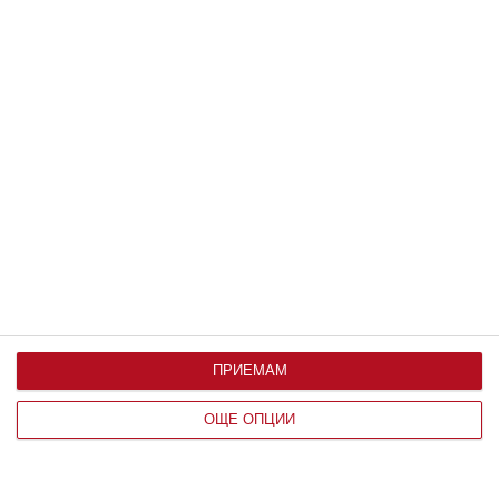
Заедно
Дженифър Лопес подготвя децата за
колеж
Семейството събира впечатления от Италия
08 август 2026 г.
ПРИЕМАМ
ОЩЕ ОПЦИИ