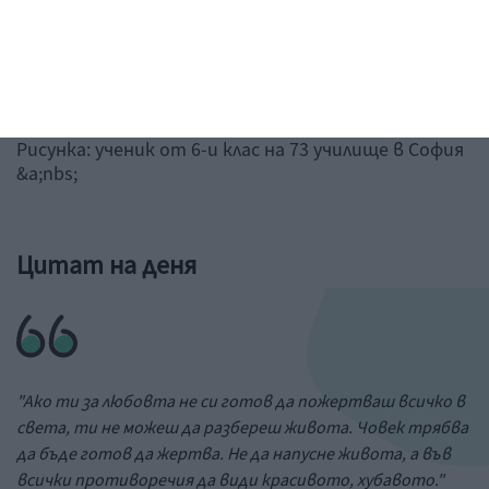
Рисунка: ученик от 6-и клас на 73 училище в София
&a;nbs;
Цитат на деня
"Ако ти за любовта не си готов да пожертваш всичко в
света, ти не можеш да разбереш живота. Човек трябва
да бъде готов да жертва. Не да напусне живота, а във
всички противоречия да види красивото, хубавото."