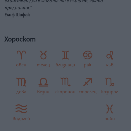
единствен ден в живота ти е същият, както
предишния.“
Елиф Шафак
Хороскот
овен
телец
близнаци
рак
лъв
дева
везни
скорпион
стрелец
козирог
водолей
риби