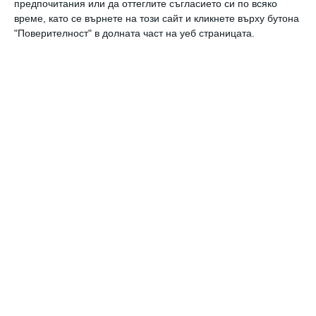
предпочитания или да оттеглите съгласието си по всяко
време, като се върнете на този сайт и кликнете върху бутона
Най нови
"Поверителност" в долната част на уеб страницата.
Здраве
15 съвета за по-здравословен начин
на живот
06 август 2026 г.
Здраве
Как да предпазим детето от
прегряване
06 август 2026 г.
Калкулатори