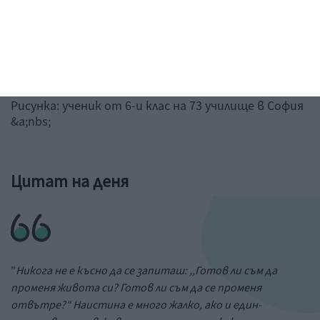
Рисунка: ученик от 6-и клас на 73 училище в София
&a;nbs;
Цитат на деня
"
Никога не е късно да се запиташ: ,,Готов ли съм да
променя живота си? Готов ли съм да се променя
отвътре?“ Наистина е много жалко, ако и един-