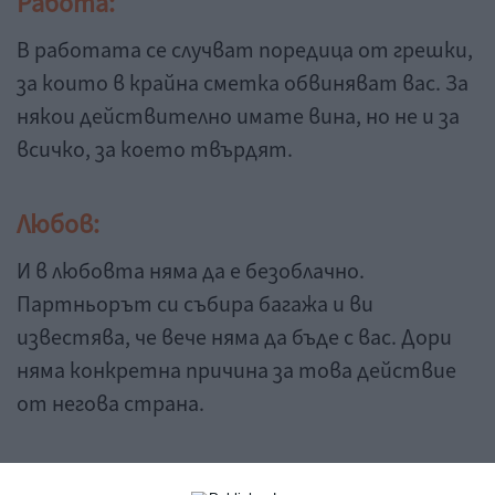
Работа:
В работата се случват поредица от грешки,
за които в крайна сметка обвиняват вас. За
някои действително имате вина, но не и за
всичко, за което твърдят.
Любов:
И в любовта няма да е безоблачно.
Партньорът си събира багажа и ви
известява, че вече няма да бъде с вас. Дори
няма конкретна причина за това действие
от негова страна.
Семейство и деца: