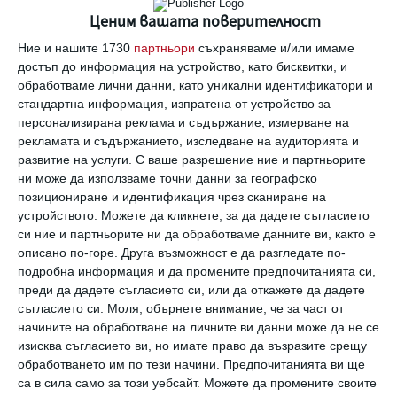
Ценим вашата поверителност
При децата също се появяват някои проблеми. Ще
трябва да ги разрешавате в движение и много бързо,
Ние и нашите 1730
партньори
съхраняваме и/или имаме
тъй като иначе назрява сериозен конфликт между тях.
достъп до информация на устройство, като бисквитки, и
стрелец
хороскоп
седмичен
прогноза
здраве
работа
любов
обработваме лични данни, като уникални идентификатори и
семейство
деца
стандартна информация, изпратена от устройство за
персонализирана реклама и съдържание, измерване на
рекламата и съдържанието, изследване на аудиторията и
развитие на услуги.
С ваше разрешение ние и партньорите
Коментари
ни може да използваме точни данни за географско
позициониране и идентификация чрез сканиране на
устройството. Можете да кликнете, за да дадете съгласието
Трябва да сте регистриран потребител за да
си ние и партньорите ни да обработваме данните ви, както е
напишете коментар
описано по-горе. Друга възможност е да разгледате по-
подробна информация и да промените предпочитанията си,
преди да дадете съгласието си, или да откажете да дадете
Виж всички коментари
съгласието си.
Моля, обърнете внимание, че за част от
начините на обработване на личните ви данни може да не се
изисква съгласието ви, но имате право да възразите срещу
обработването им по тези начини. Предпочитанията ви ще
са в сила само за този уебсайт. Можете да промените своите