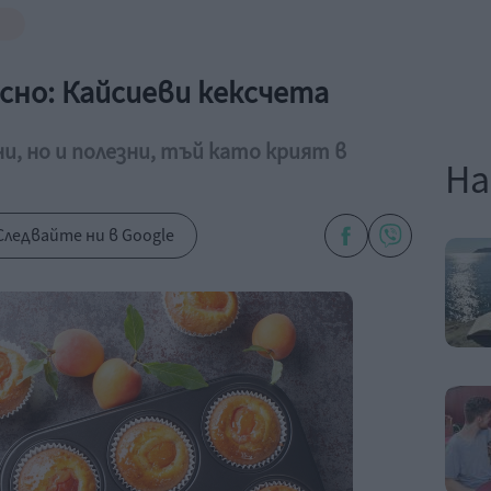
сно: Кайсиеви кексчета
ни, но и полезни, тъй като крият в
На
Следвайте ни в Google