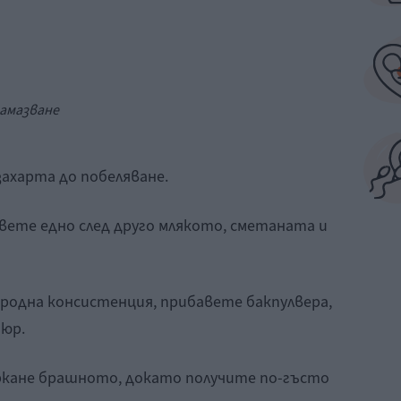
намазване
захарта до побеляване.
вете едно след друго млякото, сметаната и
ородна консистенция, прибавете бакпулвера,
тюр.
ъркане брашното, докато получите по-гъсто