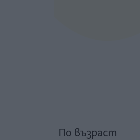
По възраст