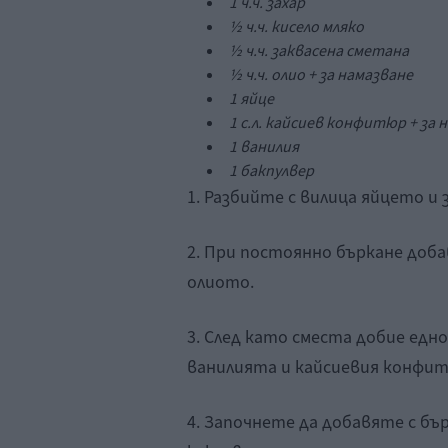
1 ч.ч. захар
½ ч.ч. кисело мляко
½ ч.ч. заквасена сметана
½ ч.ч. олио + за намазване
1 яйце
1 с.л. кайсиев конфитюр + за 
1 ванилия
1 бакпулвер
1. Разбийте с вилица яйцето и 
2. При постоянно бъркане доба
олиото.
3. След като сместа добие едн
ванилията и кайсиевия конфи
4. Започнете да добавяте с б