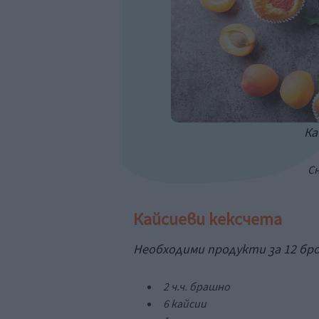
Ка
С
Кайсиеви кексчета
Необходими продукти за 12 бро
2 ч.ч. брашно
6 кайсии