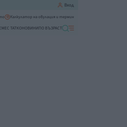
Вход
ето
Калкулатор на овулация и термин
ЕМЕ
С ТАТКО
НОВИНИ
ПО ВЪЗРАСТ