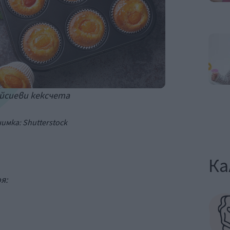
йсиеви кексчета
нимка:
Shutterstock
Ка
я: