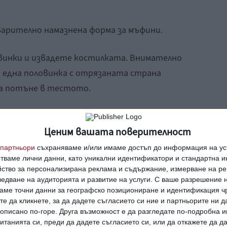
варително намазнена форма за мъфини.
овинки и извадете костилката. Внимателно
о една половинка с отрязаната страна
да потъне в тестото.
лно загрята на 180 градуса фурна до суха клечка.
ъвсем деликатно с малко конфитюр преди
Ценим вашата поверителност
партньори
съхраняваме и/или имаме достъп до информация на уст
отваме лични данни, като уникални идентификатори и стандартна 
пта
кайсиеви кексчета
йство за персонализирана реклама и съдържание, измерване на ре
едване на аудиторията и развитие на услуги.
С ваше разрешение н
аме точни данни за географско позициониране и идентификация ч
те да кликнете, за да дадете съгласието си ние и партньорите ни 
е
е описано по-горе. Друга възможност е да разгледате по-подробна
танията си, преди да дадете съгласието си, или да откажете да д