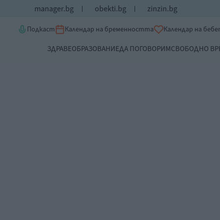
manager.bg
obekti.bg
zinzin.bg
Подкаст
Календар на бременността
Календар на беб
ЗДРАВЕ
ОБРАЗОВАНИЕ
ДА ПОГОВОРИМ
СВОБОДНО ВР