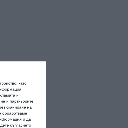
ройство, като
информация,
кламата и
ие и партньорите
рез сканиране на
да обработваме
 информация и да
адете съгласието