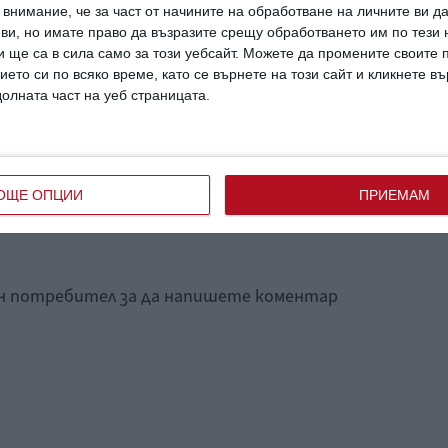
внимание, че за част от начините на обработване на личните ви д
Какво означава твоето
 ви, но имате право да възразите срещу обработването им по тези 
м, без
име: Атанас
 ще са в сила само за този уебсайт. Можете да промените своите
ието си по всяко време, като се върнете на този сайт и кликнете в
долната част на уеб страницата.
ОЩЕ ОПЦИИ
ПРИЕМАМ
ан потребител за да напишете коментар