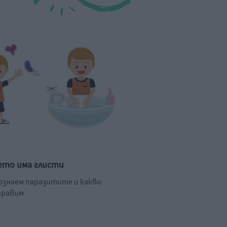
ето има глисти
познаем паразитите и какво
правим
.