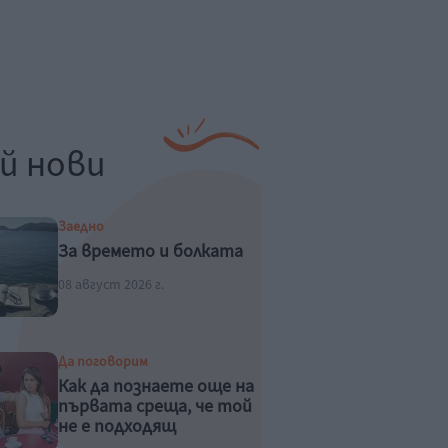
й нови
Заедно
За времето и болката
08 август 2026 г.
Да поговорим
Как да познаете още на
първата среща, че той
не е подходящ