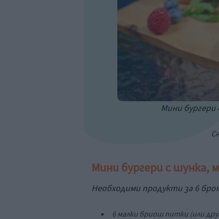
Мини бургери 
Сн
Мини бургери с шунка, 
Необходими продукти за 6 броя
6 малки бриош питки (
или дру