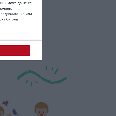
анни може да не се
начини.
 предпочитания или
ърху бутона