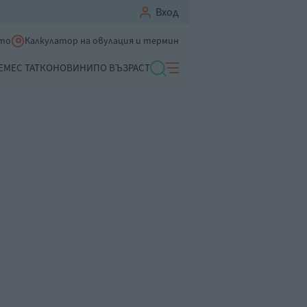
Вход
ето
Калкулатор на овулация и термин
ЕМЕ
С ТАТКО
НОВИНИ
ПО ВЪЗРАСТ