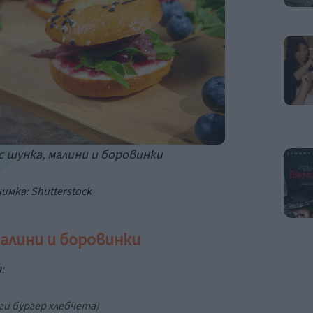
с шунка, малини и боровинки
имка: Shutterstock
малини и боровинки
:
ги бургер хлебчета
)