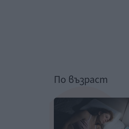
По възраст