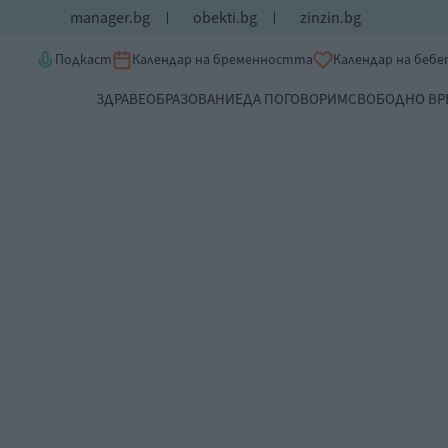
manager.bg
obekti.bg
zinzin.bg
Подкаст
Календар на бременността
Календар на беб
ЗДРАВЕ
ОБРАЗОВАНИЕ
ДА ПОГОВОРИМ
СВОБОДНО ВР