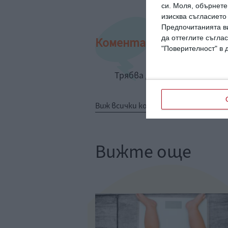
си.
Моля, обърнете 
изисква съгласието
Предпочитанията ви
да оттеглите съглас
Коментари
"Поверителност" в 
Трябва да сте регистрир
Виж всички коментари
Вижте още