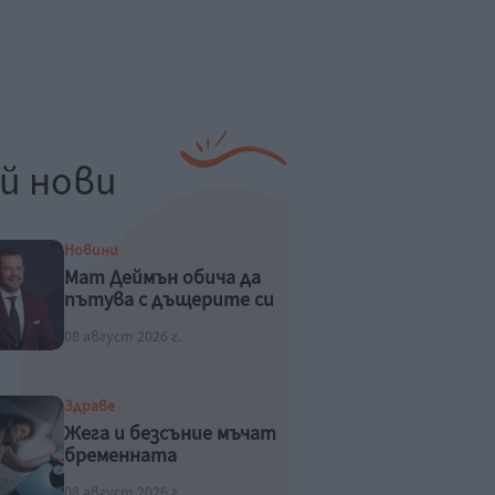
й нови
Новини
Мат Деймън обича да
пътува с дъщерите си
08 август 2026 г.
Здраве
Жега и безсъние мъчат
бременната
08 август 2026 г.