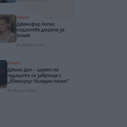
Заедно
Дженифър Лопес
подготвя децата за
колеж
08 август 2026 г.
Заедно
Джони Деп – царят на
чудаците се завръща с
„Ебенизър: Коледна песен“
08 август 2026 г.