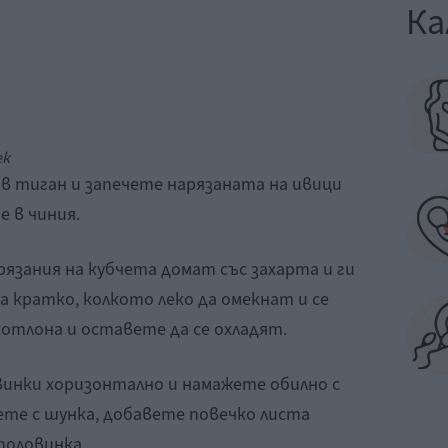
Ка
ек
ов тиган и запечете нарязаната на ивици
е в чиния.
рязания на кубчета домат със захарта и ги
а кратко, колкото леко да омекнат и се
отлона и оставете да се охладят.
винки хоризонтално и намажете обилно с
ете с шунка, добавете повечко листа
половинка.