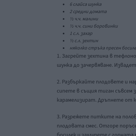
6 слайса
шунка
2 средни домата
½ ч.ч. малини
½ ч.ч. сини боровинки
1 с.л. захар
½ с.л. зехтин
няколко стръка пресен босил
1. Загрейте зехтина в тефлон
шунка до зачервяване. Извадет
2. Разбъркайте плодовете и на
сипете в същия тиган съвсем з
карамелизират. Дръпнете от к
3. Разрежете питките на поло
плодовата смес. Отгоре поръс
босилек и захлупете с горната 