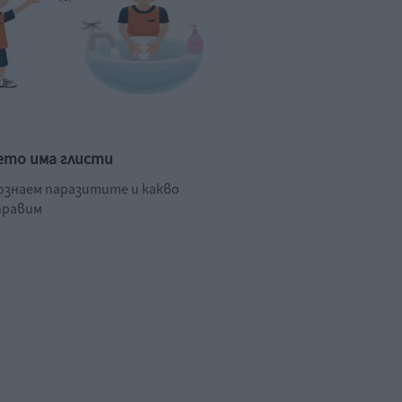
ето има глисти
познаем паразитите и какво
правим
.