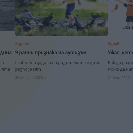
Здраве
Здраве
одина
9 ранни признака на аутизъм
Ужас: дет
на
Главната задача на родителите е да ги
Как да раз
нията
разпознаят
може да на
30 август 2023 г.
21 юни 2020 г