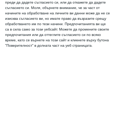
слайсове ягоди и декорирайте с останалия
преди да дадете съгласието си, или да откажете да дадете
съгласието си.
Моля, обърнете внимание, че за част от
бял крем. Пъхнете в хладилник поне за час.
начините на обработване на личните ви данни може да не се
изисква съгласието ви, но имате право да възразите срещу
рецепта
ягодово тирамису
готвим заедно
деца
родители
обработването им по тези начини. Предпочитанията ви ще
са в сила само за този уебсайт. Можете да промените своите
предпочитания или да оттеглите съгласието си по всяко
време, като се върнете на този сайт и кликнете върху бутона
Още от
Свободно време
"Поверителност" в долната част на уеб страницата.
Готвим заедно и
К
вкусно: Галет с
п
домати и сирена
п
Б
Коментари