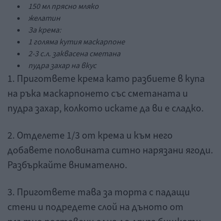
150 мл прясно мляко
желатин
За крема:
1 голяма кутия маскарпоне
2-3 с.л. заквасена сметана
пудра захар на вкус
1. Пригответе крема като разбиете в купа
на ръка маскарпонето със сметаната и
пудра захар, колкото искате да ви е сладко.
2. Отделете 1/3 от крема и към него
добавете половината ситно нарязани ягоди.
Разбъркайте внимателно.
3. Пригответе тава за торта с падащи
стени и подредете слой на дъното от