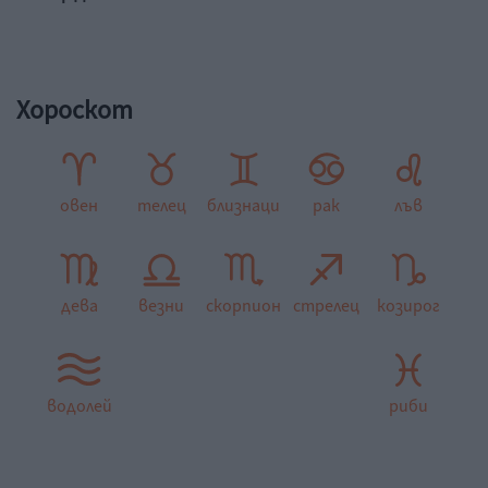
Хороскот
овен
телец
близнаци
рак
лъв
дева
везни
скорпион
стрелец
козирог
водолей
риби