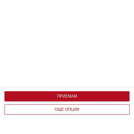
Здраве
Жега и безсъние мъчат бременната
Съвети от жени, намерили решение
08 август 2026 г.
ПРИЕМАМ
ОЩЕ ОПЦИИ