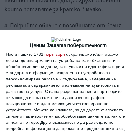
плътно поставени една до друга бишкоти,
които потапяте за кратко в мляко.
4. Покрийте обилно с половината от белия
крем.
Ценим вашата поверителност
5. Подредете сухи бишкоти, изправени
Ние и нашите 1732
партньори
съхраняваме и/или имаме
покрай стените, така че да образуват борд
достъп до информация на устройство, като бисквитки, и
обработваме лични данни, като уникални идентификатори и
и допълнете с останалия бял крем, като
стандартна информация, изпратена от устройство за
оставите съвсем малко за декорация.
персонализирана реклама и съдържание, измерване на
рекламата и съдържанието, изследване на аудиторията и
развитие на услуги.
С ваше разрешение ние и партньорите
6. Върху крема поставете отново пласт
ни може да използваме точни данни за географско
натопени в мляко бишкоти, а над тях
позициониране и идентификация чрез сканиране на
разпределете крема с ягоди.
устройството. Можете да кликнете, за да дадете съгласието
си ние и партньорите ни да обработваме данните ви, както е
описано по-горе. Друга възможност е да разгледате по-
7. Най-отгоре покрийте с нарязани на
подробна информация и да промените предпочитанията си,