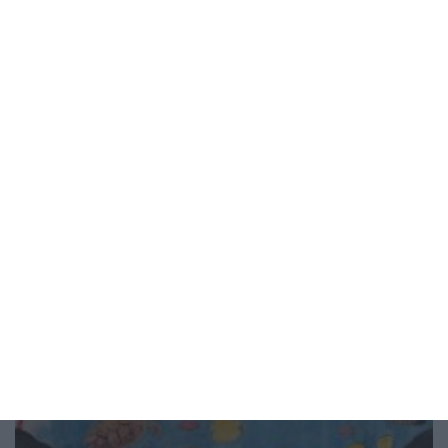
Здраве
Как да предпазим детето от
прегряване
4 правила за всеки ден - на вилата и на море
06 август 2026 г.
Рисунка на деня