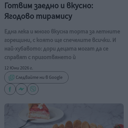
Готвим заедно и вкусно:
Ягодово тирамису
Една лека и много вкусна торта за летните
горещини, с която ще спечелите всички. И
най-хубавото: дори децата могат да се
справят с приготвянето ѝ
12 Юни 2026 г.
Следвайте ни в Google