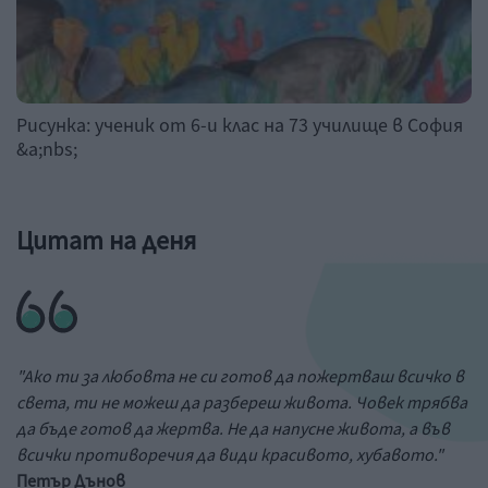
Рисунка: ученик от 6-и клас на 73 училище в София
&a;nbs;
Цитат на деня
"Ако ти за любовта не си готов да пожертваш всичко в
света, ти не можеш да разбереш живота. Човек трябва
да бъде готов да жертва. Не да напусне живота, а във
всички противоречия да види красивото, хубавото."
Петър Дънов