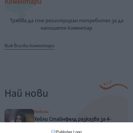
Коментари
Трябва да сте регистриран потребител за да
напишете коментар
Виж всички коментари
Най нови
Новини
Хейли Стайнфелд разказва за 4-
месечната си дъщеря