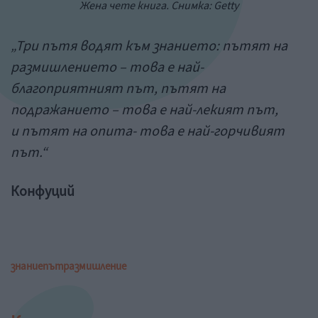
Жена чете книга. Снимка: Getty
„Три пътя водят към знанието: пътят на
размишлението – това е най-
благоприятният път, пътят на
подражанието – това е най-лекият път,
и пътят на опита- това е най-горчивият
път.“
Конфуций
знание
път
размишление