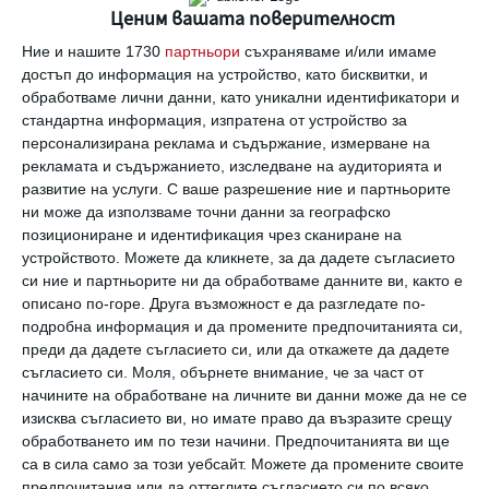
06 август 2026 г.
Ценим вашата поверителност
Здраве
Ние и нашите 1730
партньори
съхраняваме и/или имаме
Вените не обичат жегата
достъп до информация на устройство, като бисквитки, и
обработваме лични данни, като уникални идентификатори и
06 август 2026 г.
стандартна информация, изпратена от устройство за
персонализирана реклама и съдържание, измерване на
Заедно
рекламата и съдържанието, изследване на аудиторията и
Идилия и релакс за семейството на
развитие на услуги.
С ваше разрешение ние и партньорите
Башар Рахал
ни може да използваме точни данни за географско
06 август 2026 г.
позициониране и идентификация чрез сканиране на
устройството. Можете да кликнете, за да дадете съгласието
Заедно
си ние и партньорите ни да обработваме данните ви, както е
Рая Пеева с бременна фотосесия
описано по-горе. Друга възможност е да разгледате по-
06 август 2026 г.
подробна информация и да промените предпочитанията си,
преди да дадете съгласието си, или да откажете да дадете
съгласието си.
Моля, обърнете внимание, че за част от
начините на обработване на личните ви данни може да не се
изисква съгласието ви, но имате право да възразите срещу
обработването им по тези начини. Предпочитанията ви ще
Калкулатори
са в сила само за този уебсайт. Можете да промените своите
предпочитания или да оттеглите съгласието си по всяко