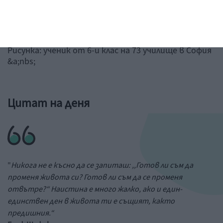
Рисунка: ученик от 6-и клас на 73 училище в София
&a;nbs;
Цитат на деня
"
Никога не е късно да се запиташ: ,,Готов ли съм да
променя живота си? Готов ли съм да се променя
отвътре?“ Наистина е много жалко, ако и един-
единствен ден в живота ти е същият, както
предишния.“