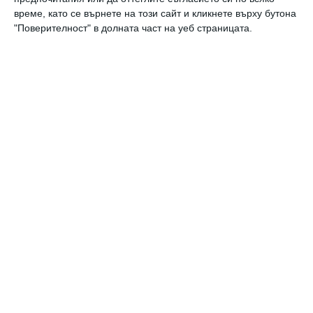
време, като се върнете на този сайт и кликнете върху бутона
"Поверителност" в долната част на уеб страницата.
Календар на бременността
Календар на бебето по месеци
Калкулатор на овулация и термин
Вижте още