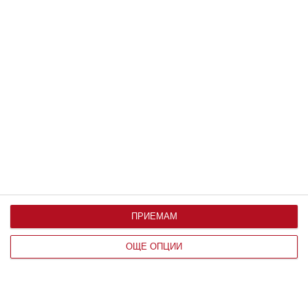
Заедно
Готов ли съм да се променя отвътре
06 август 2026 г.
ПРИЕМАМ
ОЩЕ ОПЦИИ