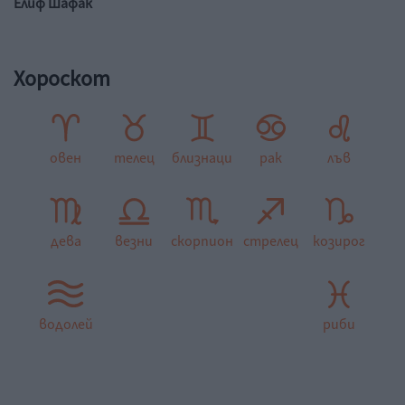
Елиф Шафак
Хороскот
овен
телец
близнаци
рак
лъв
дева
везни
скорпион
стрелец
козирог
водолей
риби