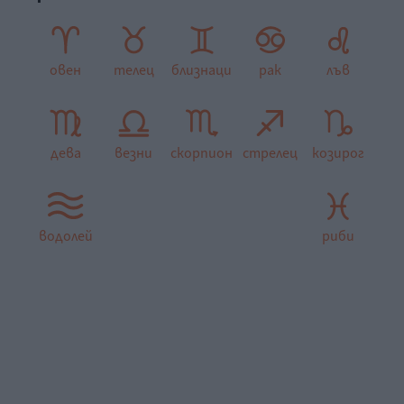
овен
телец
близнаци
рак
лъв
дева
везни
скорпион
стрелец
козирог
водолей
риби