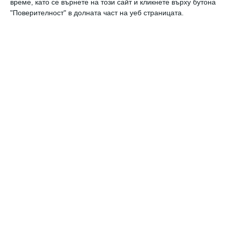
време, като се върнете на този сайт и кликнете върху бутона
Здраве
"Поверителност" в долната част на уеб страницата.
Как да се радвижите, ако не
харесвате фитнес
09 август 2026 г.
Калкулатори
Календар на бременността
Календар на бебето по месеци