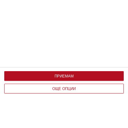
Здраве
Защо не трябва да плувате по време
на гръмотевична буря
Възрастните знаят основните опасности,
тийнейджърите ги пренебрегват
09 август 2026 г.
ПРИЕМАМ
ОЩЕ ОПЦИИ