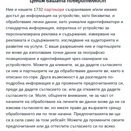
Ценим вашата поверителност
Ние и нашите 1732
партньори
съхраняваме и/или имаме
Трябва да сте регистриран потребител за да
достъп до информация на устройство, като бисквитки, и
напишете коментар
обработваме лични данни, като уникални идентификатори и
стандартна информация, изпратена от устройство за
персонализирана реклама и съдържание, измерване на
Виж всички коментари
рекламата и съдържанието, изследване на аудиторията и
развитие на услуги.
С ваше разрешение ние и партньорите
ни може да използваме точни данни за географско
позициониране и идентификация чрез сканиране на
устройството. Можете да кликнете, за да дадете съгласието
си ние и партньорите ни да обработваме данните ви, както е
описано по-горе. Друга възможност е да разгледате по-
Най нови
подробна информация и да промените предпочитанията си,
преди да дадете съгласието си, или да откажете да дадете
съгласието си.
Моля, обърнете внимание, че за част от
начините на обработване на личните ви данни може да не се
Да поговорим
изисква съгласието ви, но имате право да възразите срещу
Брак на 22: ето как да продължи
обработването им по тези начини. Предпочитанията ви ще
завинаги!
са в сила само за този уебсайт. Можете да промените своите
предпочитания или да оттеглите съгласието си по всяко
09 август 2026 г.