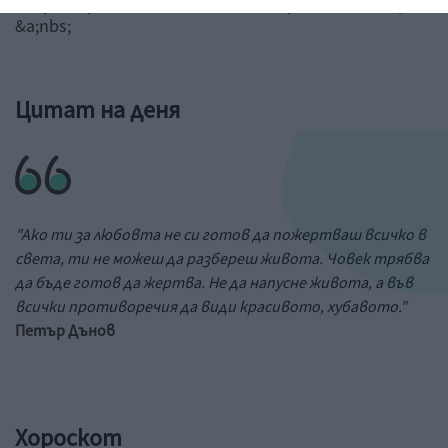
Рисунка: ученик от 6-и клас на 73 училище в София
&a;nbs;
Цитат на деня
"Ако ти за любовта не си готов да пожертваш всичко в
света, ти не можеш да разбереш живота. Човек трябва
да бъде готов да жертва. Не да напусне живота, а във
всички противоречия да види красивото, хубавото."
Петър Дънов
Хороскот