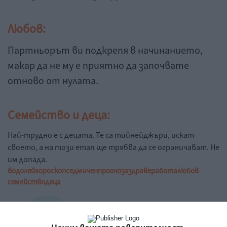
Любов:
Партньорът ви подкрепя в начинанието,
макар да не му е приятно да започвате
отново от нулата.
Семейство и деца:
Най-трудно е с децата. Те са тийнейджъри, искат
своето, а на този етап ще трябва да се ограничават. Не
им допада.
водолей
хороскоп
седмичен
прогноза
здраве
работа
любов
семейство
деца
Коментари