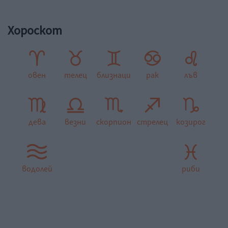
Хороскот
овен
телец
близнаци
рак
лъв
дева
везни
скорпион
стрелец
козирог
водолей
риби