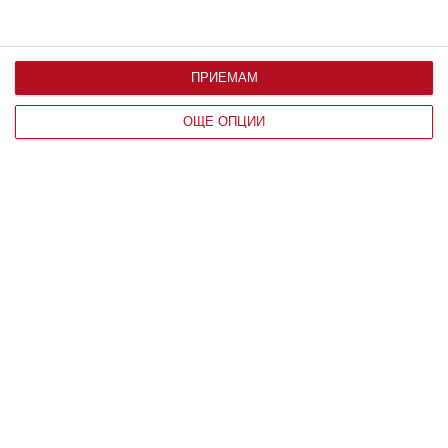
ПРИЕМАМ
ОЩЕ ОПЦИИ
Здраве
Вените не обичат жегата
Над 25 градуса стените им се отпускат и раздуват
06 август 2026 г.