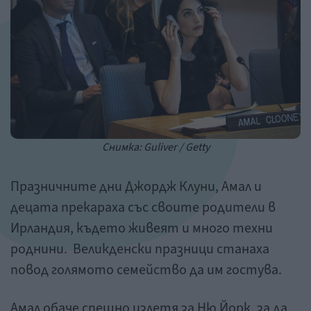
Снимка: Guliver / Getty
Празничните дни Джордж Клуни, Амал и
децата прекараха със своите родители в
Ирландия, където живеят и много техни
роднини. Великденски празници станаха
повод голямото семейство да им гостува.
Амал обаче спешно излетя за Ню Йорк, за да