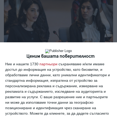
Ценим вашата поверителност
Ние и нашите 1730
партньори
съхраняваме и/или имаме
достъп до информация на устройство, като бисквитки, и
Снимка: Guliver / Getty
обработваме лични данни, като уникални идентификатори и
стандартна информация, изпратена от устройство за
персонализирана реклама и съдържание, измерване на
Тя произнесе реч пред заседателите и заяви, че е готова
рекламата и съдържанието, изследване на аудиторията и
да замени високата си награда за възможността да
развитие на услуги.
С ваше разрешение ние и партньорите
изправи пред съда тези, които са убили майка ѝ и
ни може да използваме точни данни за географско
шестте ѝ братята, и които нееднократно са я
позициониране и идентификация чрез сканиране на
устройството. Можете да кликнете, за да дадете съгласието
изнасилвали.