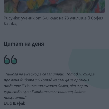
Рисунка: ученик от 6-и клас на 73 училище в София
&a;nbs;
Цитат на деня
"
Никога не е късно да се запиташ: ,,Готов ли съм да
променя живота си? Готов ли съм да се променя
отвътре?“ Наистина е много жалко, ако и един-
единствен ден в живота ти е същият, както
предишния.“
Елиф Шафак