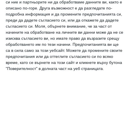
си ние и партньорите ни да обработваме данните ви, както е
Ужасната си история Надя описва в книгата:
„
описано по-горе. Друга възможност е да разгледате по-
Последното момиче. История на моя плен и моето
подробна информация и да промените предпочитанията си,
сражение с Ислямска държава“
. Предговорът на книгата
преди да дадете съгласието си, или да откажете да дадете
е написан от Амал Клуни.
съгласието си.
Моля, обърнете внимание, че за част от
защитя
жени
конфликти
начините на обработване на личните ви данни може да не се
изисква съгласието ви, но имате право да възразите срещу
обработването им по тези начини. Предпочитанията ви ще
са в сила само за този уебсайт. Можете да промените своите
Новини
предпочитания или да оттеглите съгласието си по всяко
Джордж Клуни плаща на детегледачки близо
време, като се върнете на този сайт и кликнете върху бутона
"Поверителност" в долната част на уеб страницата.
половин милион долара годишно
Да поговорим
Семейство Клуни впряга популярността си за
благотворителност
Заедно