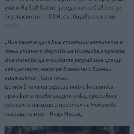
участва във важно заседание на Съвета за
безопасност на ООН, съобщава списание
Hello.
„Вие имате дълг към стотици момичета и
жени станали жертва на Ислямска държава.
Вие трябва да гласувате резолюция срещу
сексуалното насилие в райони с военни
конфликти“
, каза Амал.
До нея в залата седеше нейна клиентка –
иракската правозащитничка, преживяла
сексуално насилие и носител на Нобелова
награда за мир – Надя Мурад.