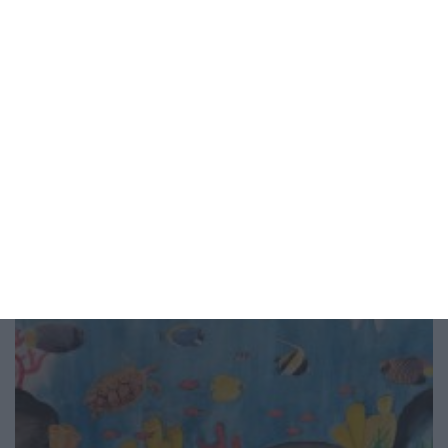
Признай, че не си готов да станеш
баща
Живеете заедно? Това не значи нищо
04 август 2026 г.
Рисунка на деня