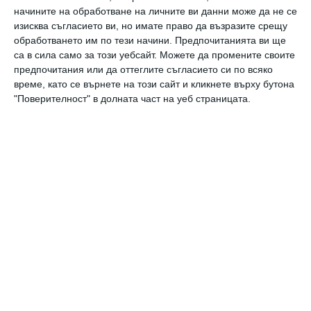
н
начините на обработване на личните ви данни може да не се
т
изисква съгласието ви, но имате право да възразите срещу
обработването им по тези начини. Предпочитанията ви ще
са в сила само за този уебсайт. Можете да промените своите
предпочитания или да оттеглите съгласието си по всяко
време, като се върнете на този сайт и кликнете върху бутона
"Поверителност" в долната част на уеб страницата.
Коментари
Трябва да сте регистриран потребител за да
напишете коментар
Виж всички коментари