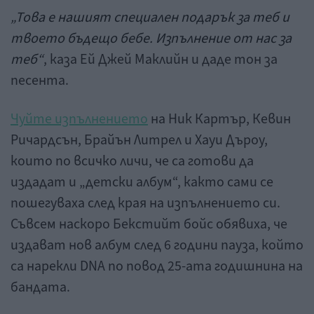
„Това е нашият специален подарък за теб и
твоето бъдещо бебе. Изпълнение от нас за
теб“
, каза Ей Джей Маклийн и даде тон за
песента.
Чуйте изпълнението
на Ник Картър, Кевин
Ричардсън, Брайън Литрел и Хауи Дъроу,
които по всичко личи, че са готови да
издадат и „детски албум“, както сами се
пошегуваха след края на изпълнението си.
Съвсем наскоро Бекстийт бойс обявиха, че
издават нов албум след 6 години пауза, който
са нарекли DNA по повод 25-ата годишнина на
бандата.