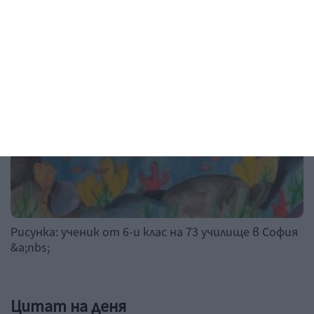
Рисунка на деня
Рисунка: ученик от 6-и клас на 73 училище в София
&a;nbs;
Цитат на деня