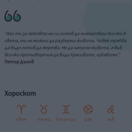
"Ако ти за любовта не си готов да пожертваш всичко в
света, ти не можеш да разбереш живота. Човек трябва
да бъде готов да жертва. Не да напусне живота, а във
всички противоречия да види красивото, хубавото."
Петър Дънов
Хороскот
овен
телец
близнаци
рак
лъв