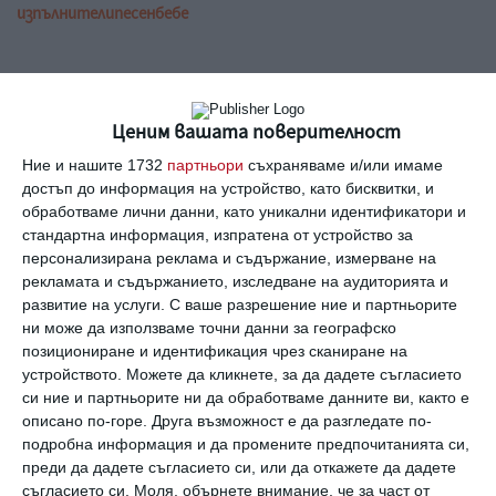
изпълнители
песен
бебе
С татко
Ценим вашата поверителност
Backstreet Boys трогва със семеен клип
Ние и нашите 1732
партньори
съхраняваме и/или имаме
достъп до информация на устройство, като бисквитки, и
С татко
обработваме лични данни, като уникални идентификатори и
6 вечери с "Денят на бащата" (трейлър)
стандартна информация, изпратена от устройство за
персонализирана реклама и съдържание, измерване на
рекламата и съдържанието, изследване на аудиторията и
развитие на услуги.
С ваше разрешение ние и партньорите
С татко
ни може да използваме точни данни за географско
В Ню Йорк вече ще има повивални и в
позициониране и идентификация чрез сканиране на
мъжките тоалетни
устройството. Можете да кликнете, за да дадете съгласието
си ние и партньорите ни да обработваме данните ви, както е
Още от
Заедно
описано по-горе. Друга възможност е да разгледате по-
подробна информация и да промените предпочитанията си,
преди да дадете съгласието си, или да откажете да дадете
К
За времето и болката
съгласието си.
Моля, обърнете внимание, че за част от