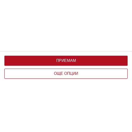
Съвети от жени, намерили решение
08 август 2026 г.
ПРИЕМАМ
ОЩЕ ОПЦИИ
Заедно
Дженифър Лопес подготвя децата за
колеж