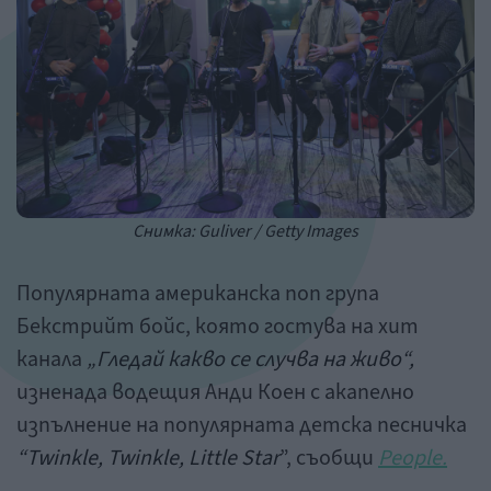
Снимка: Guliver / Getty Images
Популярната американска поп група
Бекстрийт бойс, която гостува на хит
канала
„Гледай какво се случва на живо“,
изненада водещия Анди Коен с акапелно
изпълнение на популярната детска песничка
“Twinkle, Twinkle, Little Star
”, съобщи
People.