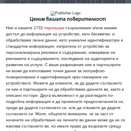
човек до себе си. Той обаче така и не каза коя
е жената до него.
Ценим вашата поверителност
Известно е, че по-малкият му брат – Тервел
Ние и нашите 1732
партньори
съхраняваме и/или имаме
заедно със съпругата му бившата
достъп до информация на устройство, като бисквитки, и
обработваме лични данни, като уникални идентификатори и
волейболистка на ЦСКА и националния отбор
стандартна информация, изпратена от устройство за
Диана Ненова, са родители на 3 момчета –
персонализирана реклама и съдържание, измерване на
рекламата и съдържанието, изследване на аудиторията и
Калоян, Аспарух и Самуил. И тримата
развитие на услуги.
С ваше разрешение ние и партньорите
кръстени на български царе.
ни може да използваме точни данни за географско
позициониране и идентификация чрез сканиране на
устройството. Можете да кликнете, за да дадете съгласието
си ние и партньорите ни да обработваме данните ви, както е
описано по-горе. Друга възможност е да разгледате по-
подробна информация и да промените предпочитанията си,
преди да дадете съгласието си, или да откажете да дадете
съгласието си.
Моля, обърнете внимание, че за част от
начините на обработване на личните ви данни може да не се
изисква съгласието ви, но имате право да възразите срещу