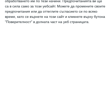
обработването им по тези начини. Предпочитанията ви ще
са в сила само за този уебсайт. Можете да промените своите
предпочитания или да оттеглите съгласието си по всяко
време, като се върнете на този сайт и кликнете върху бутона
боксьор
момиченце
дъщеря
"Поверителност" в долната част на уеб страницата.
Още от
Заедно
Джони Деп – царят на
З
чудаците се завръща
с „Ебенизър: Коледна
песен“
Коментари