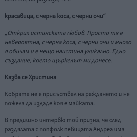
красавица, с черна коса, с черни очи“
„Открих истинската любов. Просто тя е
невероятна, с черна коса, с черни очи и много
я обичам и е нещо наистина уникално. Едно
създание, което щъркелът ми донесе.
Казва се Христина
Кобрата не е присъствал на раждането и не
пожела да издаде коя е майката.
В предишно интервю той призна, че след
раздялата с попфолк певицата Андреа има