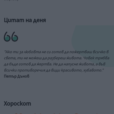
Цитат на деня
"Ако ти за любовта не си готов да пожертваш всичко в
света, ти не можеш да разбереш живота. Човек трябва
да бъде готов да жертва. Не да напусне живота, а във
всички противоречия да види красивото, хубавото."
Петър Дънов
Хороскот