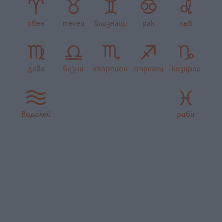
овен
телец
близнаци
рак
лъв
дева
везни
скорпион
стрелец
козирог
водолей
риби