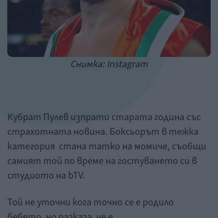
Снимка: Instagram
Кубрат Пулев изпрати старата година със
страхотната новина. Боксьорът в тежка
категория стана татко на момиче, съобщи
самият той по време на гостуването си в
студиото на bTV.
Той не уточни кога точно се е родило
бебето, но разказа, че е