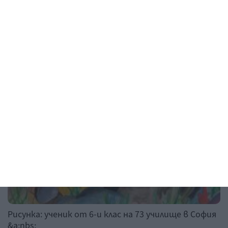
07 август 2026 г.
Рисунка на деня
Рисунка: ученик от 6-и клас на 73 училище в София
&a;nbs;