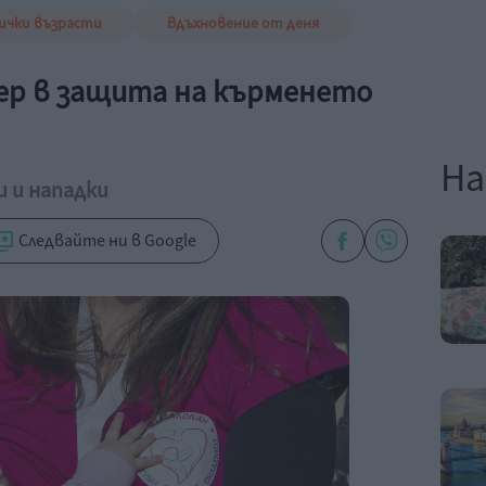
ички възрасти
Вдъхновение от деня
ер в защита на кърменето
На
и и нападки
Следвайте ни в Google