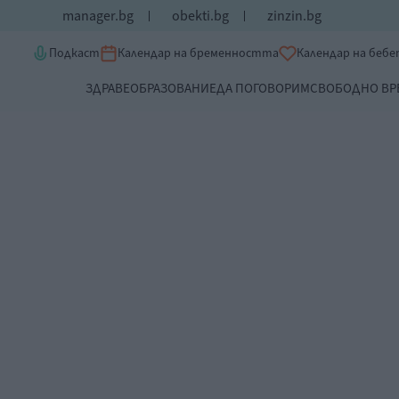
manager.bg
obekti.bg
zinzin.bg
Подкаст
Календар на бременността
Календар на беб
ЗДРАВЕ
ОБРАЗОВАНИЕ
ДА ПОГОВОРИМ
СВОБОДНО ВР