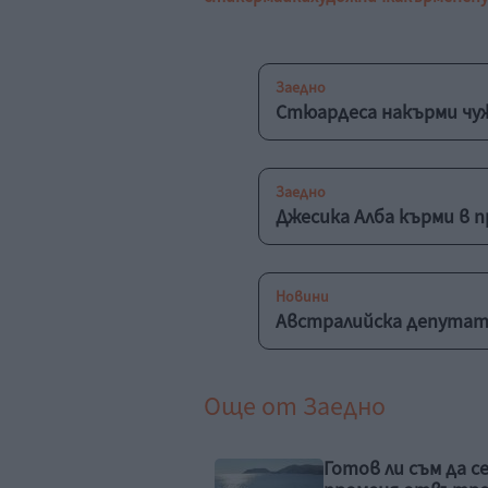
Заедно
Стюардеса накърми чу
Заедно
Джесика Алба кърми в п
Новини
Австралийска депутатк
Още от
Заедно
 Пеева с бременна
Готов ли съм да с