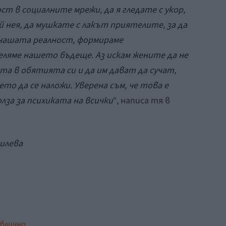
т в социалните мрежи, да я гледате с укор,
 нея, да мушкате с лакът приятелите, за да
 нашата реалност, формираме
ляме нашето бъдеще. Аз искам жените да не
а в обятията си и да им дават да сучат,
ето да се наложи. Уверена съм, че това е
лза за психиката на всички
“, написа тя в
силева
ублично