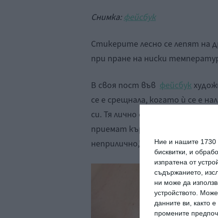
Снимка:
фейсбук
Стикерите лесно се лепят на 
при пране на ниски температу
В своя пост във
фейсбук
худож
се е срещнала, когато ѝ се е на
си. Тя лично се е срещала с ук
приемат кърменето на публич
Ние и нашите 1730
неприлично,"приравнявайки го 
бисквитки, и обраб
изпратена от устро
съдържанието, изсл
ни може да използв
устройството. Може
данните ви, както 
промените предпочи