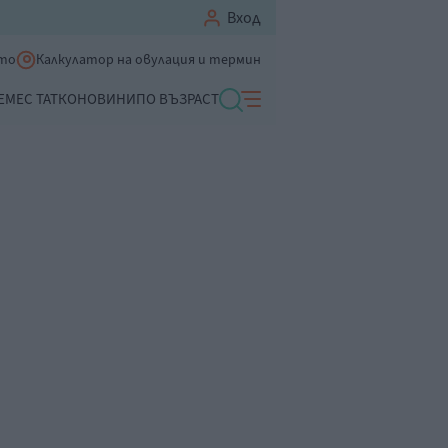
Вход
ето
Калкулатор на овулация и термин
ЕМЕ
С ТАТКО
НОВИНИ
ПО ВЪЗРАСТ