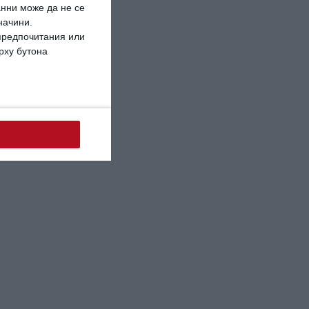
анни може да не се
начини.
 предпочитания или
ърху бутона