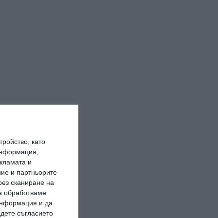
ройство, като
информация,
кламата и
ие и партньорите
рез сканиране на
да обработваме
 информация и да
адете съгласието