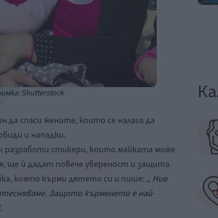
Ка
имка: Shutterstock
н да спаси жените, които се налага да
биди и нападки.
к разработи стикери, които майката може
ея, ще ѝ дадат повече увереност и защита.
йка, която кърми детето си и пише:
„ Ние
ритесняваме. Защото кърменето е най-
.