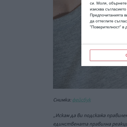
си.
Моля, обърнете 
изисква съгласието
Предпочитанията ви
да оттеглите съглас
"Поверителност" в 
Снимка:
фейсбук
„Искам да ви подскажа правиле
единствената правилна реакция