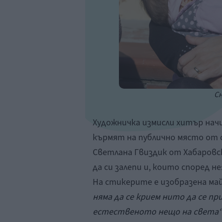
Сн
Художничка измисли хитър начи
кърмят на публично място от о
Светлана Гвиздик от Хабаровс
да си залепи и, които според н
На стикерите е изобразена ма
няма да се крием нито да се п
естественото нещо на света“