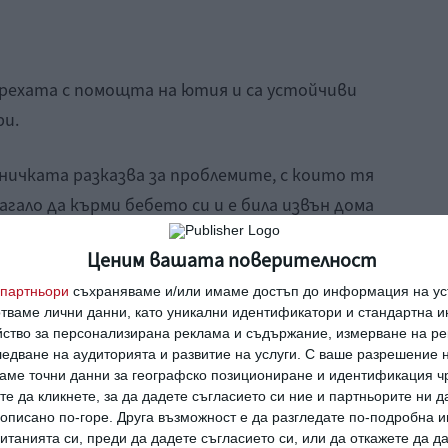
дрехата с помощта на ютия и са устойчиви
ри.
ничката разказва за проблемите, с които тя
лагало да кърми бебето си и е била извън дома
орителните погледи на околните, които
Ценим вашата поверителност
но място като нещо
партньори
съхраняваме и/или имаме достъп до информация на уст
едва ли не с това да отидеш по нужда.“
отваме лични данни, като уникални идентификатори и стандартна 
йство за персонализирана реклама и съдържание, измерване на ре
едване на аудиторията и развитие на услуги.
С ваше разрешение н
аме точни данни за географско позициониране и идентификация ч
те да кликнете, за да дадете съгласието си ние и партньорите ни 
е описано по-горе. Друга възможност е да разгледате по-подробна
танията си, преди да дадете съгласието си, или да откажете да д