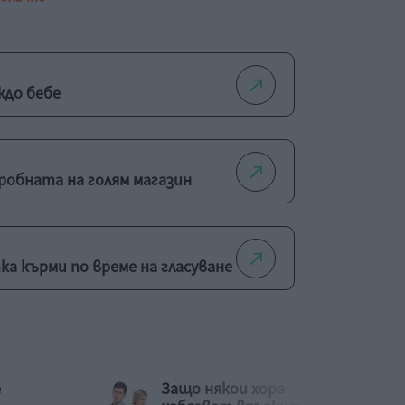
ждо бебе
робната на голям магазин
а кърми по време на гласуване
е
Защо някои хора