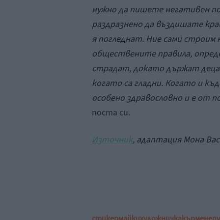
нужно да пишете негативен пос
раздразнено да въздишате край
я погледнат. Ние сами строим
обществените правила, опреде
страдат, докато държат децат
когато са гладни. Когато и къд
особено здравословно и е от по
поста си.
Източник
, адаптация Мона Ва
стикер
майки
художничка
кърмене
п