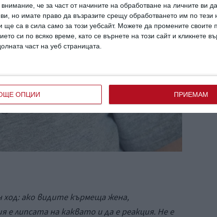
внимание, че за част от начините на обработване на личните ви д
 ви, но имате право да възразите срещу обработването им по тези 
 ще са в сила само за този уебсайт. Можете да промените своите
ието си по всяко време, като се върнете на този сайт и кликнете в
долната част на уеб страницата.
ОЩЕ ОПЦИИ
ПРИЕМАМ
н ход: ако видите кърмеща жена,
 е липсата на каквато и да е реакция. Не е