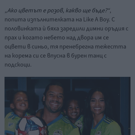
„Ако цветът е розов, какво ще бъде?“
,
попита изпълнителката на Like A Boy. С
половинката ѝ бяха заредили димни оръдия с
прах и когато небето над двора им се
оцвети в синьо, тя пренебрегна тежестта
на корема си се впусна в бурен танц с
подскоци.