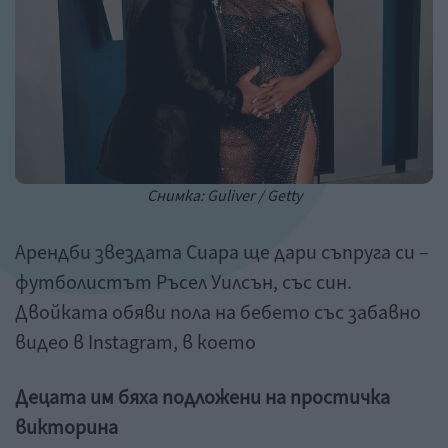
Снимка: Guliver / Getty
Арендби звездата Сиара ще дари съпруга си –
футболистът Ръсел Уилсън, със син.
Двойката обяви пола на бебето със забавно
видео в Instagram, в което
Децата им бяха подложени на простичка
викторина