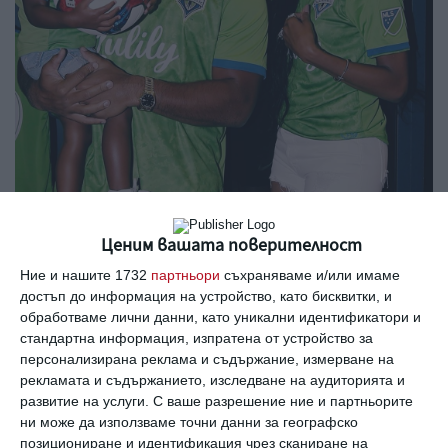
Ценим вашата поверителност
Сиара, която
Ние и нашите 1732
партньори
съхраняваме и/или имаме
достъп до информация на устройство, като бисквитки, и
Българските фенове са слушали и на живо на
обработваме лични данни, като уникални идентификатори и
стандартна информация, изпратена от устройство за
хип-хоп фестивал в Пловдив
персонализирана реклама и съдържание, измерване на
рекламата и съдържанието, изследване на аудиторията и
И 31-годишният Ръсел Уилсън са семейство
развитие на услуги.
С ваше разрешение ние и партньорите
ни може да използваме точни данни за географско
от 2016 г. Бебето е второ за двойката и
позициониране и идентификация чрез сканиране на