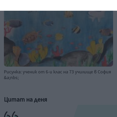
Рисунка: ученик от 6-и клас на 73 училище в София
&a;nbs;
Цитат на деня