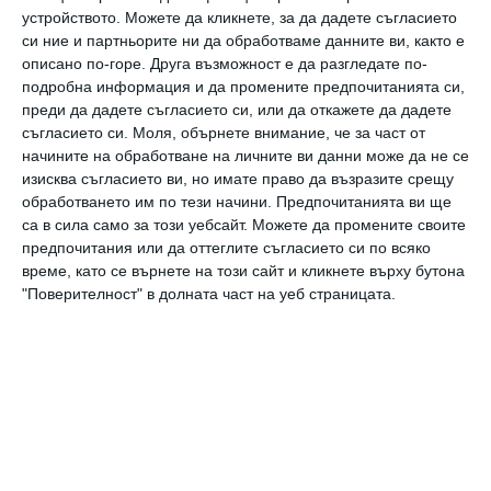
трето за певицата. От брака си с Уилсън
устройството. Можете да кликнете, за да дадете съгласието
си ние и партньорите ни да обработваме данните ви, както е
Сиара има 2-годишна дъщеря Сиена, а от
описано по-горе. Друга възможност е да разгледате по-
връзката си с рапъра Фючър отглежда 5-
подробна информация и да промените предпочитанията си,
преди да дадете съгласието си, или да откажете да дадете
годишен син Захир.
съгласието си.
Моля, обърнете внимание, че за част от
начините на обработване на личните ви данни може да не се
изисква съгласието ви, но имате право да възразите срещу
обработването им по тези начини. Предпочитанията ви ще
са в сила само за този уебсайт. Можете да промените своите
предпочитания или да оттеглите съгласието си по всяко
време, като се върнете на този сайт и кликнете върху бутона
"Поверителност" в долната част на уеб страницата.