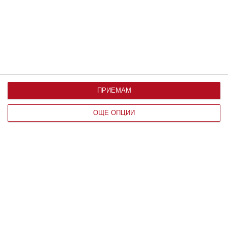
08 август 2026 г.
ПРИЕМАМ
ОЩЕ ОПЦИИ
Заедно
За времето и болката
08 август 2026 г.