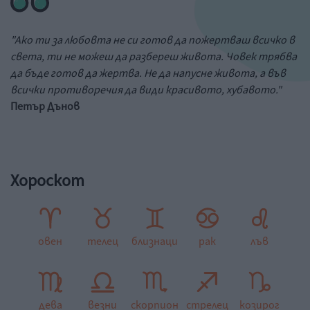
"Ако ти за любовта не си готов да пожертваш всичко в
света, ти не можеш да разбереш живота. Човек трябва
да бъде готов да жертва. Не да напусне живота, а във
всички противоречия да види красивото, хубавото."
Петър Дънов
Хороскот
овен
телец
близнаци
рак
лъв
дева
везни
скорпион
стрелец
козирог