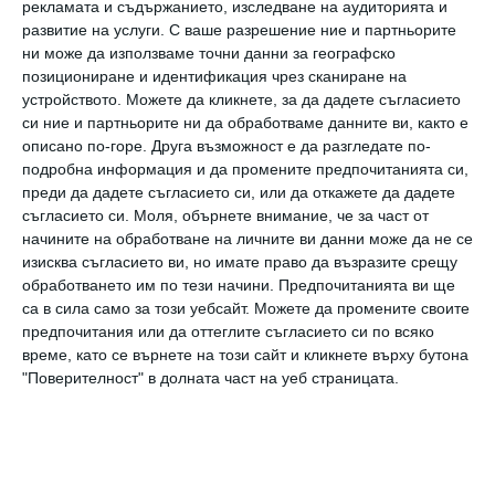
рекламата и съдържанието, изследване на аудиторията и
проучването психоложката Джулияна
развитие на услуги.
С ваше разрешение ние и партньорите
Мазони от университета Хал .
ни може да използваме точни данни за географско
позициониране и идентификация чрез сканиране на
Тя предлага на страстните любители на
устройството. Можете да кликнете, за да дадете съгласието
селфита сами да проверят капацитета на
си ние и партньорите ни да обработваме данните ви, както е
описано по-горе. Друга възможност е да разгледате по-
паметта си. Да прегледат снимки, които са
подробна информация и да промените предпочитанията си,
си направили преди 5 години и да опитат да
преди да дадете съгласието си, или да откажете да дадете
съгласието си.
Моля, обърнете внимание, че за част от
си спомнят детайли от този момент. И, ако
начините на обработване на личните ви данни може да не се
не успеят да се справят, значи паметта им
изисква съгласието ви, но имате право да възразите срещу
изневерява и се нуждаят от активни
обработването им по тези начини. Предпочитанията ви ще
са в сила само за този уебсайт. Можете да промените своите
тренировки, за да я поддържат и опреснят.
предпочитания или да оттеглите съгласието си по всяко
време, като се върнете на този сайт и кликнете върху бутона
Мона Василева
"Поверителност" в долната част на уеб страницата.