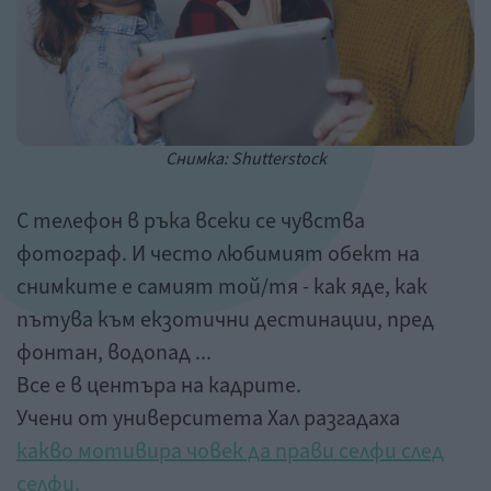
Снимка: Shutterstock
С телефон в ръка всеки се чувства
фотограф. И често любимият обект на
снимките е самият той/тя - как яде, как
пътува към екзотични дестинации, пред
фонтан, водопад ...
Все е в центъра на кадрите.
Учени от университета Хал разгадаха
какво мотивира човек да прави селфи след
селфи.