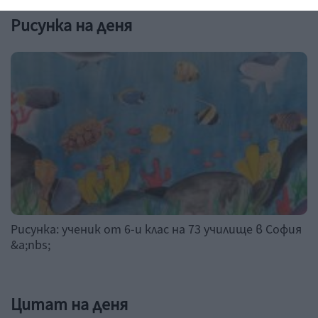
Рисунка на деня
Рисунка: ученик от 6-и клас на 73 училище в София
&a;nbs;
Цитат на деня