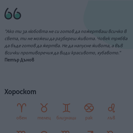
"Ако ти за любовта не си готов да пожертваш всичко в
света, ти не можеш да разбереш живота. Човек трябва
да бъде готов да жертва. Не да напусне живота, а във
всички противоречия да види красивото, хубавото."
Петър Дънов
Хороскот
овен
телец
близнаци
рак
лъв