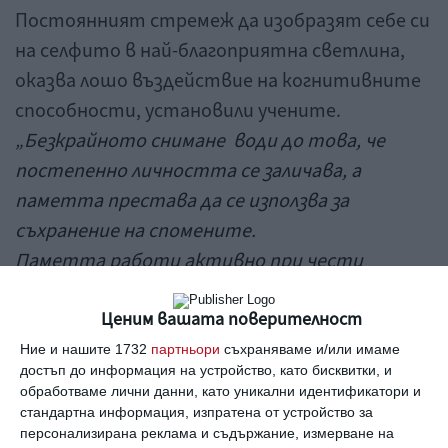
Постоянният стремеж да изобразят себе си
на селфито в най-благоприятна светлина,
оказва лошо въздействие на когнитивните
способности, установили учените.
„Безкрайното снимане води до това, че
постепенно личността се заличава, а
паметта престава да се използва за
съхранение на спомените.
Паметта работи активно при чести
тренировки, а многобройните снимки я
„освобождават“ от тази отговорност
Ценим вашата поверителност
както и от нуждата да се натоварва и
Ние и нашите 1732
партньори
съхраняваме и/или имаме
достъп до информация на устройство, като бисквитки, и
напряга. Заедно със занижаване функциите
обработваме лични данни, като уникални идентификатори и
на паметта, любителите на селфита
стандартна информация, изпратена от устройство за
персонализирана реклама и съдържание, измерване на
оглупяват
“, обяснява шефът на