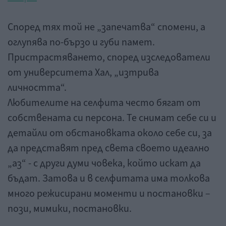
Според тях той не „запечатва“ спомени, а
оглупява по-бързо и губи памет.
Пристрастяването, според изследователи
от университета Хал, „изтрива
личността“.
Любителите на селфита често бягат от
собствената си персона. Те снимат себе си и
детайли от обстановката около себе си, за
да представят пред света своето идеално
„аз“ - с други думи човека, който искат да
бъдат. Затова и в селфитата има толкова
много режисирани моменти и постановки –
пози, мимики, постановки.