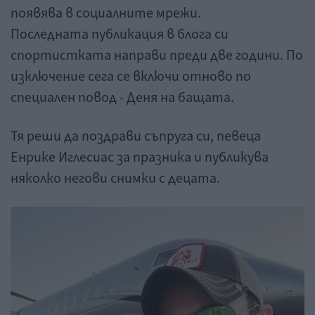
появява в социалните мрежи.
Последната публикация в блога си
спортистката направи преди две години. По
изключение сега се включи отново по
специален повод - Деня на бащата.
Тя реши да поздрави съпруга си, певеца
Енрике Иглесиас за празника и публикува
няколко негови снимки с децата.