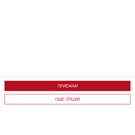
Здраве
Колко диня да ядем на ден
09 август 2026 г.
Новини
Ан Хатауей иска децата ѝ да
приличат на Том Холанд
09 август 2026 г.
Мнение на специалиста
Детето пита: Защо сърцето бие
09 август 2026 г.
ПРИЕМАМ
ОЩЕ ОПЦИИ
Калкулатори