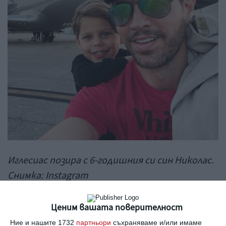
Иглесиас позира с 6-годишния си син Николас.
Снимка: Instagram
На първия кадър Иглесиас позира с 6-
Ценим вашата поверителност
годишния си син Николас близо до самолета,
Ние и нашите 1732
партньори
съхраняваме и/или имаме