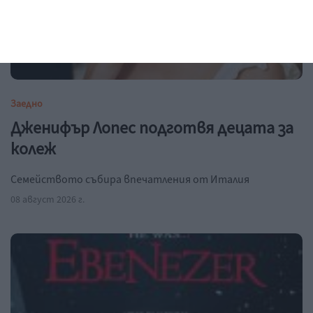
Заедно
Дженифър Лопес подготвя децата за
колеж
Семейството събира впечатления от Италия
08 август 2026 г.