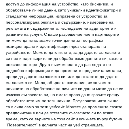
на втория - на яхта с 4-годишната Мария, а
достъп до информация на устройство, като бисквитки, и
обработваме лични данни, като уникални идентификатори и
героите на третата снимка са Енрике и 6-
стандартна информация, изпратена от устройство за
годишната Люси.
персонализирана реклама и съдържание, измерване на
рекламата и съдържанието, изследване на аудиторията и
развитие на услуги.
С ваше разрешение ние и партньорите
ни може да използваме точни данни за географско
позициониране и идентификация чрез сканиране на
устройството. Можете да кликнете, за да дадете съгласието
си ние и партньорите ни да обработваме данните ви, както е
описано по-горе. Друга възможност е да разгледате по-
подробна информация и да промените предпочитанията си,
преди да дадете съгласието си, или да откажете да дадете
съгласието си.
Моля, обърнете внимание, че за част от
начините на обработване на личните ви данни може да не се
изисква съгласието ви, но имате право да възразите срещу
обработването им по тези начини. Предпочитанията ви ще
са в сила само за този уебсайт. Можете да промените своите
предпочитания или да оттеглите съгласието си по всяко
време, като се върнете на този сайт и кликнете върху бутона
"Поверителност" в долната част на уеб страницата.