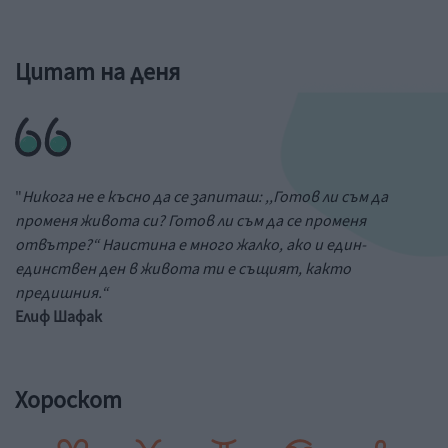
Цитат на деня
"
Никога не е късно да се запиташ: ,,Готов ли съм да
променя живота си? Готов ли съм да се променя
отвътре?“ Наистина е много жалко, ако и един-
единствен ден в живота ти е същият, както
предишния.“
Елиф Шафак
Хороскот