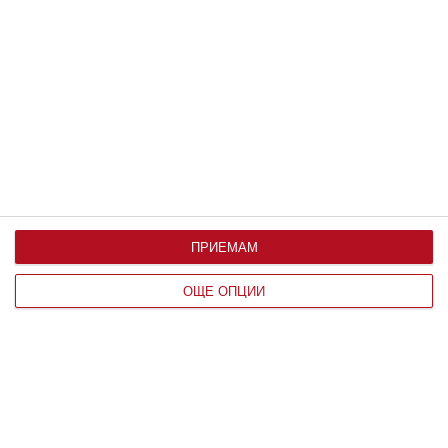
Заедно
Идилия и релакс за семейството на
Башар Рахал
Любомира Башева пусна фоторазказ от ваканцията им
06 август 2026 г.
ПРИЕМАМ
ОЩЕ ОПЦИИ