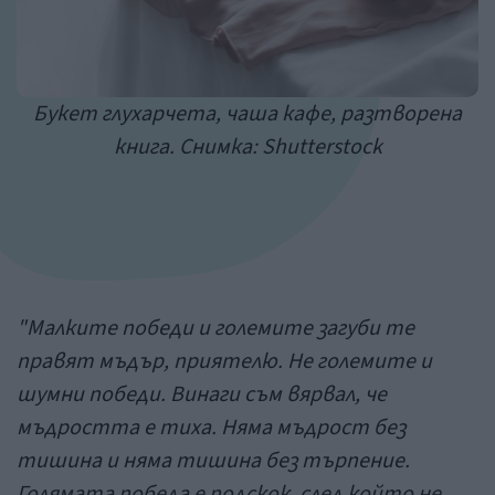
Букет глухарчета, чаша кафе, разтворена
книга. Снимка: Shutterstock
"Малките победи и големите загуби те
правят мъдър, приятелю. Не големите и
шумни победи. Винаги съм вярвал, че
мъдростта е тиха. Няма мъдрост без
тишина и няма тишина без търпение.
Голямата победа е подскок, след който не