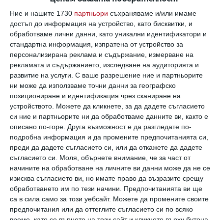
Коментари
Ние и нашите 1730
партньори
съхраняваме и/или имаме
достъп до информация на устройство, като бисквитки, и
обработваме лични данни, като уникални идентификатори и
Трябва да сте регистриран потребител за да
стандартна информация, изпратена от устройство за
напишете коментар
персонализирана реклама и съдържание, измерване на
рекламата и съдържанието, изследване на аудиторията и
развитие на услуги.
С ваше разрешение ние и партньорите
Виж всички коментари
ни може да използваме точни данни за географско
позициониране и идентификация чрез сканиране на
устройството. Можете да кликнете, за да дадете съгласието
си ние и партньорите ни да обработваме данните ви, както е
описано по-горе. Друга възможност е да разгледате по-
подробна информация и да промените предпочитанията си,
преди да дадете съгласието си, или да откажете да дадете
Най нови
съгласието си.
Моля, обърнете внимание, че за част от
начините на обработване на личните ви данни може да не се
изисква съгласието ви, но имате право да възразите срещу
Здраве
обработването им по тези начини. Предпочитанията ви ще
са в сила само за този уебсайт. Можете да промените своите
15 съвета за по-здравословен начин
на живот
предпочитания или да оттеглите съгласието си по всяко
време, като се върнете на този сайт и кликнете върху бутона