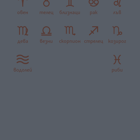
овен
телец
близнаци
рак
лъв
дева
везни
скорпион
стрелец
козирог
водолей
риби