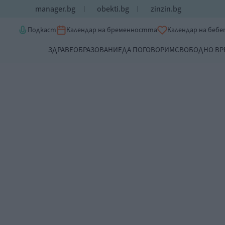
manager.bg
obekti.bg
zinzin.bg
Подкаст
Календар на бременността
Календар на беб
ЗДРАВЕ
ОБРАЗОВАНИЕ
ДА ПОГОВОРИМ
СВОБОДНО ВР