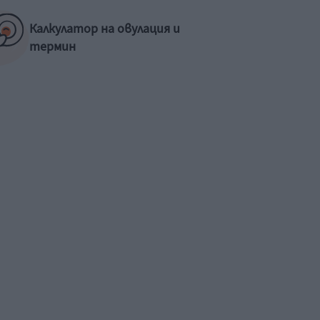
Калкулатор на овулация и
термин
Рая Пеева с бременна
Как да
фотосесия
първат
не е п