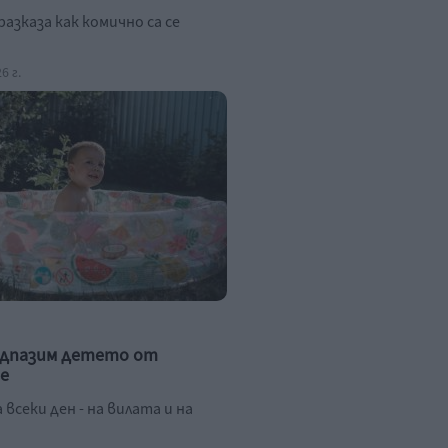
азказа как комично са се
6 г.
едпазим детето от
е
а всеки ден - на вилата и на