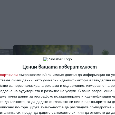
Ценим вашата поверителност
партньори
съхраняваме и/или имаме достъп до информация на уст
отваме лични данни, като уникални идентификатори и стандартна 
йство за персонализирана реклама и съдържание, измерване на ре
едване на аудиторията и развитие на услуги.
С ваше разрешение н
аме точни данни за географско позициониране и идентификация ч
те да кликнете, за да дадете съгласието си ние и партньорите ни 
Здраве
Здраве
е описано по-горе. Друга възможност е да разгледате по-подробна
одина
9 ранни признака на аутизъм
Ужас: дет
танията си, преди да дадете съгласието си, или да откажете да д