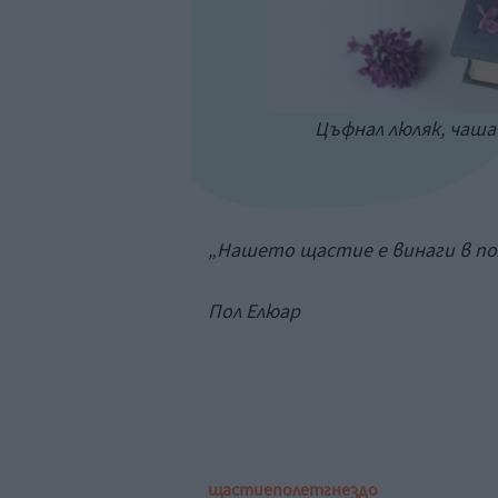
Цъфнал люляк, чаша 
„Нашето щастие е винаги в поле
Пол Елюар
щастие
полет
гнездо