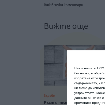
Виж всички коментари
Вижте още
Ние и нашите 1732
бисквитки, и обраб
изпратена от устро
съдържанието, изсл
ни може да използв
устройството. Може
Здраве
данните ви, както 
Ръст и тегло на бебето до 1 г
промените предпочи