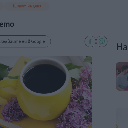
Цитат на деня
ието
ледвайте ни в Google
На