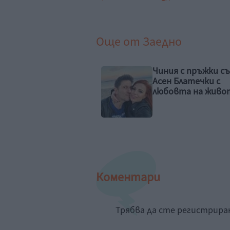
Още от
Заедно
ия с пръжки събира
Да видиш красиво
н Блатечки с
хубавото
овта на живота му
Коментари
Трябва да сте регистрир