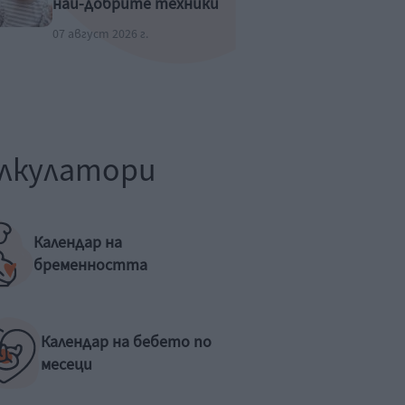
най-добрите техники
07 август 2026 г.
лкулатори
Календар на
бременността
Календар на бебето по
месеци