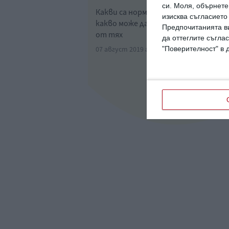
си.
Моля, обърнете 
Какви са нормите месец по месец и 
изисква съгласието
какво може да се дължат отклоне
Предпочитанията ви
от тях
да оттеглите съглас
07 август 2019 г.
"Поверителност" в 