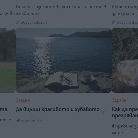
Пилинг с азелаинова киселина ги чисти в
Актьорът р
зключва
дълбочина
запознали
07 август 2026 г.
07 август 202
Заедно
Здраве
ата
Да видиш красивото и хубавото
Как да пр
07
прегряван
ите е
август 2026 г.
4 правила з
море