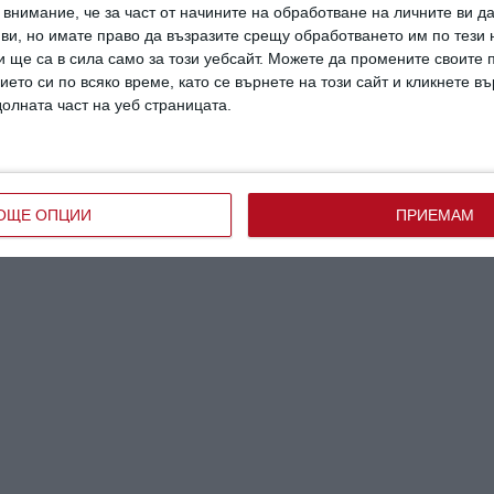
внимание, че за част от начините на обработване на личните ви д
на
Главната задача на родителите е да ги
Как да раз
 ви, но имате право да възразите срещу обработването им по тези 
нията
разпознаят
може да на
 ще са в сила само за този уебсайт. Можете да промените своите
30 август 2023 г.
21 юни 2020 г
ието си по всяко време, като се върнете на този сайт и кликнете в
долната част на уеб страницата.
ОЩЕ ОПЦИИ
ПРИЕМАМ