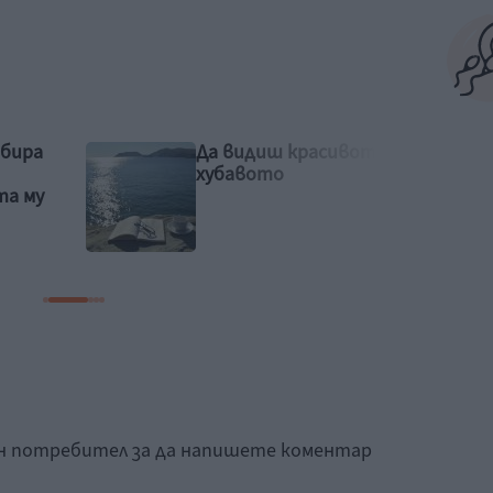
то и
Идилия и релакс за
семейството на Башар
Рахал
ан потребител за да напишете коментар