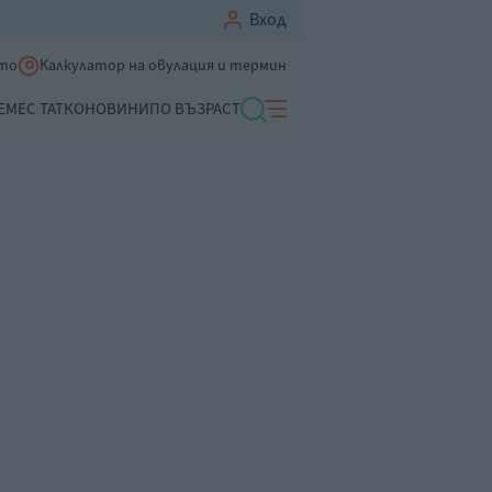
Вход
ето
Калкулатор на овулация и термин
ЕМЕ
С ТАТКО
НОВИНИ
ПО ВЪЗРАСТ