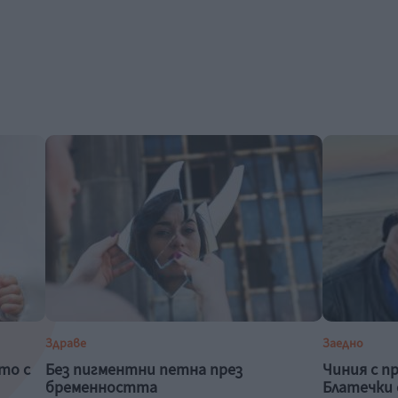
Здраве
Заедно
то с
Без пигментни петна през
Чиния с п
бременността
Блатечки 