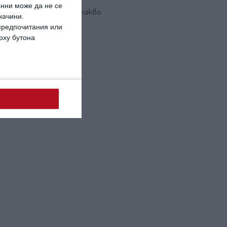
анни може да не се
познаем паразитите и какво
начини.
правим
 предпочитания или
.
ърху бутона