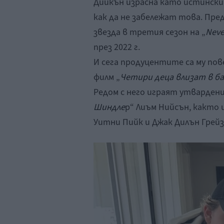
Дийкън израсна като истински
как да не забележат това. Пре
звезда в третия сезон на „
Neve
през 2022 г.
И сега продуцентите са му пов
филм „
Четири деца влизат в ба
Редом с него играят утварден
Шиндле
р“ Лиъм Нийсън, както 
Уитни Пийк и Джак Дилън Грейз