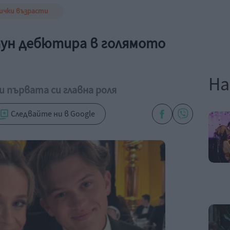
ички възрасти
пун дебютира в голямото
На
 първата си главна роля
Следвайте ни в Google