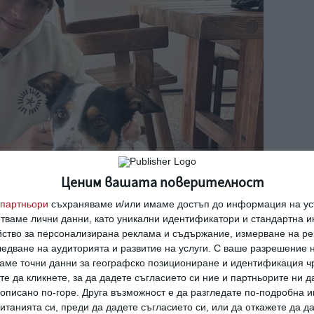
Ценим вашата поверителност
партньори
съхраняваме и/или имаме достъп до информация на уст
отваме лични данни, като уникални идентификатори и стандартна 
йство за персонализирана реклама и съдържание, измерване на ре
едване на аудиторията и развитие на услуги.
С ваше разрешение н
аме точни данни за географско позициониране и идентификация ч
те да кликнете, за да дадете съгласието си ние и партньорите ни 
е описано по-горе. Друга възможност е да разгледате по-подробна
танията си, преди да дадете съгласието си, или да откажете да д