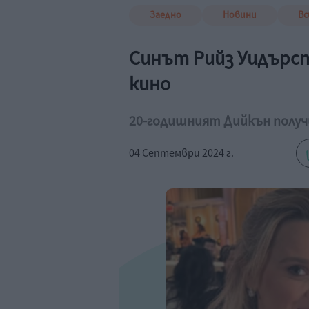
Заедно
Новини
Вс
Синът Рийз Уидърс
кино
20-годишният Дийкън получи
04 Септември 2024 г.