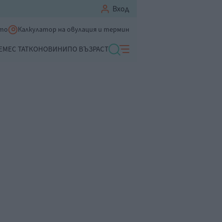
Вход
ето
Калкулатор на овулация и термин
ЕМЕ
С ТАТКО
НОВИНИ
ПО ВЪЗРАСТ