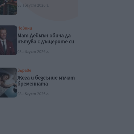
08 август 2026 г.
Новини
Мат Деймън обича да
пътува с дъщерите си
08 август 2026 г.
Здраве
Жега и безсъние мъчат
бременната
08 август 2026 г.