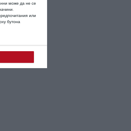
анни може да не се
начини.
 предпочитания или
ърху бутона