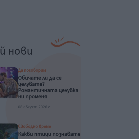
й нови
Да поговорим
Обичате ли да се
целувате?
Романтичната целувка
ни променя
физиологично
08 август 2026 г.
Свободно време
Какви птици познавате