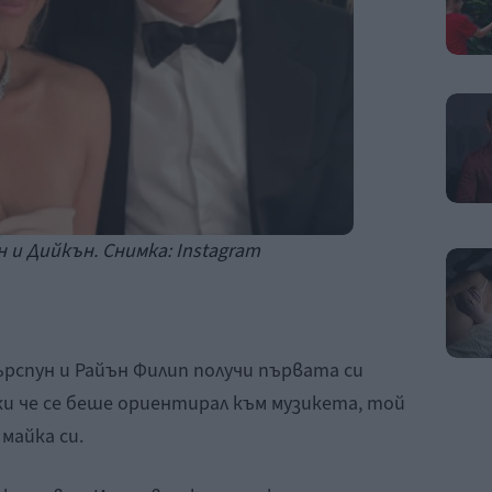
 и Дийкън. Снимка: Instagram
рспун и Райън Филип получи първата си
ки че се беше ориентирал към музикета, той
майка си.