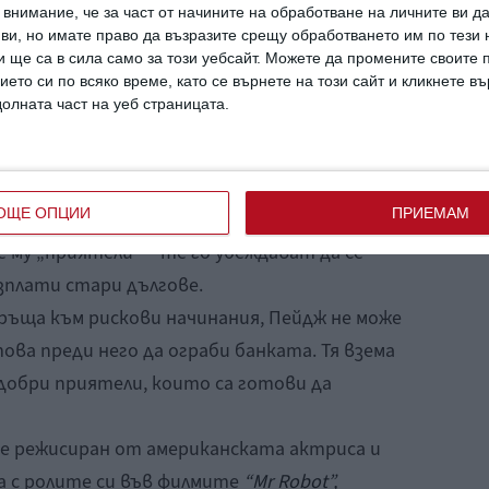
внимание, че за част от начините на обработване на личните ви д
 ви, но имате право да възразите срещу обработването им по тези 
Instagram
 ще са в сила само за този уебсайт. Можете да промените своите
ието си по всяко време, като се върнете на този сайт и кликнете в
долната част на уеб страницата.
зенберг и адаптиран от сценариста Мат
очава върху историята на бившия банков
ОЩЕ ОПЦИИ
ПРИЕМАМ
ейджърка Пейдж (Талия Райдър) чува
е му „приятели“ – те го убеждават да се
изплати стари дългове.
е връща към рискови начинания, Пейдж не може
ова преди него да ограби банката. Тя взема
добри приятели, които са готови да
 режисиран от американската актриса и
а с ролите си във филмите
“Mr Robot”,