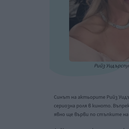
Рийз Уидърспун
Синът на актьорите Рийз Уидъ
сериозна роля в киното. Въпре
явно ще върви по стъпките на 