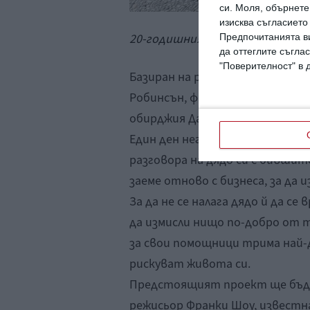
си.
Моля, обърнете 
изисква съгласието
20-годишният Дийкън. Снимка: 
Предпочитанията ви
да оттеглите съглас
"Поверителност" в 
Базиран на романа на Матю Ро
Робинсън, филмът се съсредот
обирджия Дани (Лиъм Нийсън)
Един ден неговата внучка тийн
разговора на дядо си с бившит
заеме отново с бизнеса, за да 
За да не се налага дядо й да с
да измисли нищо по-добро от т
за свои помощници трима най-
рискуват живота си.
Предстоящият проект ще бъде
режисьор Франки Шоу, известн