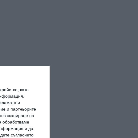
ройство, като
информация,
кламата и
ие и партньорите
рез сканиране на
да обработваме
 информация и да
адете съгласието