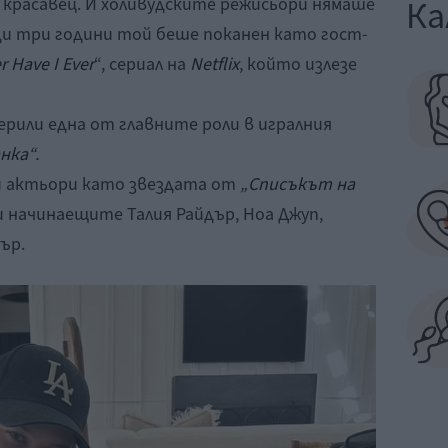
Ка
 красавец. И холивудските режисьори нямаше
ди три години той беше поканен като гост-
r Have I Ever
“, сериал на
Netflix
, който излезе
ерили една от главните роли в игралния
нка“.
и актьори като звездата от
„Списъкът на
и начинаещите Талия Райдър, Ноа Джуп,
ър.