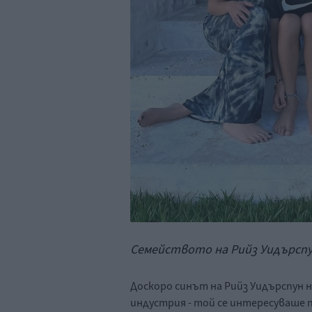
Семейството на Рийз Уидърспун
Доскоро синът на Рийз Уидърспун 
индустрия - той се интересуваше п