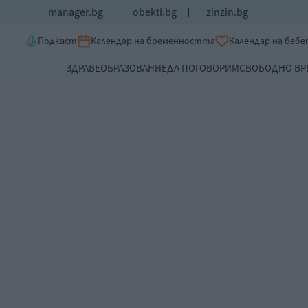
manager.bg
obekti.bg
zinzin.bg
Подкаст
Календар на бременността
Календар на беб
ЗДРАВЕ
ОБРАЗОВАНИЕ
ДА ПОГОВОРИМ
СВОБОДНО ВР