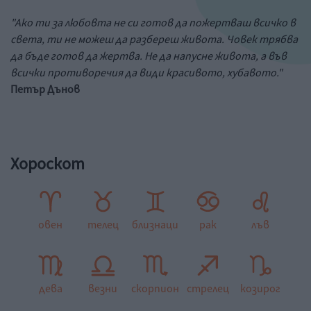
"Ако ти за любовта не си готов да пожертваш всичко в
света, ти не можеш да разбереш живота. Човек трябва
да бъде готов да жертва. Не да напусне живота, а във
всички противоречия да види красивото, хубавото."
Петър Дънов
Хороскот
овен
телец
близнаци
рак
лъв
дева
везни
скорпион
стрелец
козирог