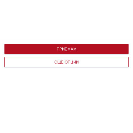
07 август 2026 г.
ПРИЕМАМ
ОЩЕ ОПЦИИ
Заедно
Да видиш красивото и хубавото
07
август 2026 г.