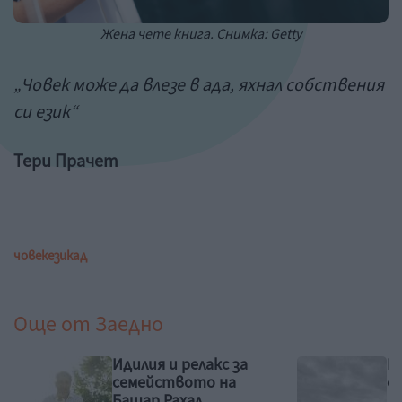
Жена чете книга. Снимка: Getty
„Човек може да влезе в ада, яхнал собствения
си език“
Тери Прачет
човек
език
ад
Още от
Заедно
Идилия и релакс за
Р
семейството на
ф
Башар Рахал