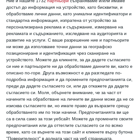
Ние и нашите 1732
партньори
съхраняваме и/или имаме
Най нови
достъп до информация на устройство, като бисквитки, и
обработваме лични данни, като уникални идентификатори и
стандартна информация, изпратена от устройство за
персонализирана реклама и съдържание, измерване на
Свободно време
рекламата и съдържанието, изследване на аудиторията и
Готвим заедно и вкусно: Галет с
развитие на услуги.
С ваше разрешение ние и партньорите
домати и сирена
ни може да използваме точни данни за географско
07 август 2026 г.
позициониране и идентификация чрез сканиране на
устройството. Можете да кликнете, за да дадете съгласието
Новини
си ние и партньорите ни да обработваме данните ви, както е
Джесика Бийл с трогателна майчинска
описано по-горе. Друга възможност е да разгледате по-
изповед за двамата си сина
подробна информация и да промените предпочитанията си,
07 август 2026 г.
преди да дадете съгласието си, или да откажете да дадете
съгласието си.
Моля, обърнете внимание, че за част от
Здраве
начините на обработване на личните ви данни може да не се
Без пигментни петна през
изисква съгласието ви, но имате право да възразите срещу
бременността
обработването им по тези начини. Предпочитанията ви ще
07 август 2026 г.
са в сила само за този уебсайт. Можете да промените своите
предпочитания или да оттеглите съгласието си по всяко
време, като се върнете на този сайт и кликнете върху бутона
"Поверителност" в долната част на уеб страницата.