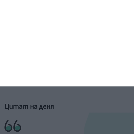
Рисунка: ученик от 6-и клас на 73 училище в София
&a;nbs;
Цитат на деня