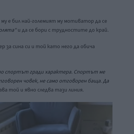
т му е бил най-големият му мотиватор да се
волята“
и да се бори с трудностите до край.
ер за сина си и той като него да обича
то спортът гради характера. Спортът ме
тговорен човек, не само отговорен баща. Да
гава той и явно следва тази линия.