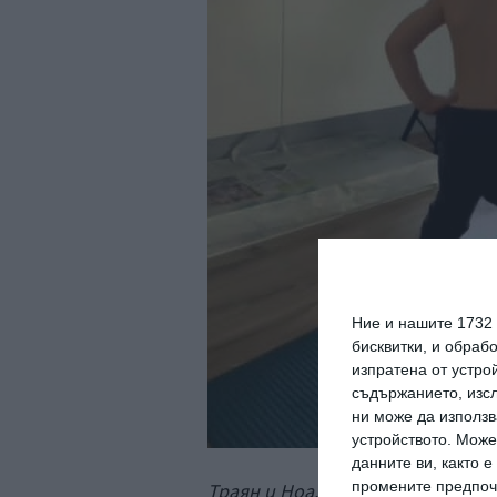
Ние и нашите 1732
бисквитки, и обраб
изпратена от устро
съдържанието, изсл
ни може да използв
устройството. Може
данните ви, както 
промените предпочи
Траян и Ноа. Снимка: Instagram