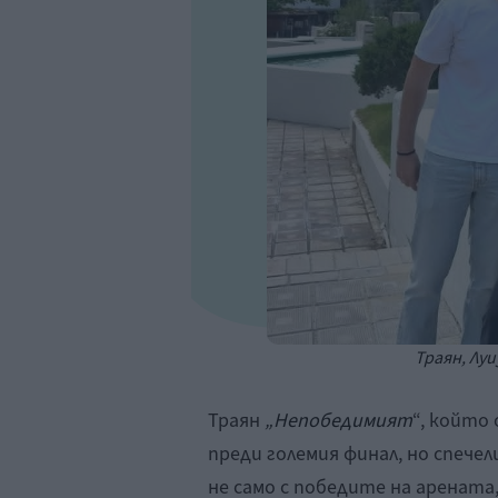
Траян, Луи
Траян
„Непобедимият
“, който
преди големия финал, но спеч
не само с победите на арената