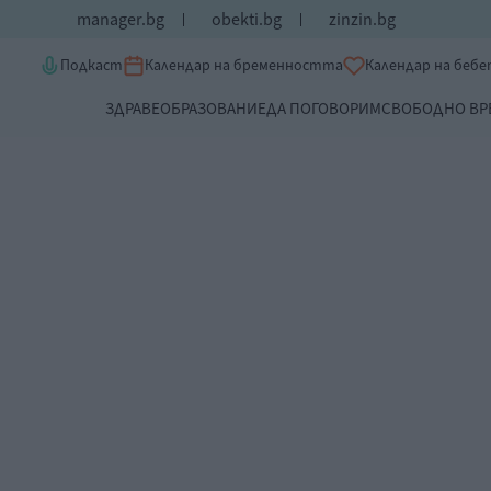
manager.bg
obekti.bg
zinzin.bg
Подкаст
Календар на бременността
Календар на беб
ЗДРАВЕ
ОБРАЗОВАНИЕ
ДА ПОГОВОРИМ
СВОБОДНО ВР