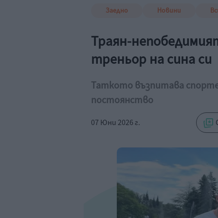
Заедно
Новини
Вс
Траян-непобедимият
треньор на сина си
Таткото възпитава спортен 
постоянство
07 Юни 2026 г.