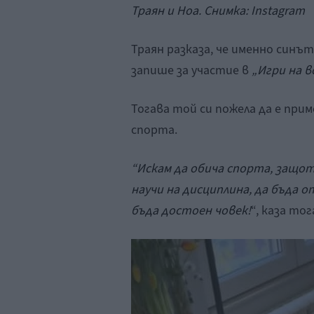
Траян и Ноа. Снимка: Instagram
Траян разказа, че именно синъ
запише за участие в
„Игри на 
Тогава той си пожела да е прим
спорта.
“Искам да обича спорта, защо
научи на дисциплина, да бъда о
бъда достоен човек!
“, каза то