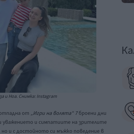
Ка
за и Ноа. Снимка: Instagram
 отпадна от
„Игри на волята“ 7
броени дни
ели уважението и симпатиите на зрителите
, но и с достойното си мъжко поведение в