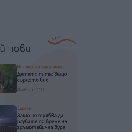
й нови
Мнение на специалиста
Детето пита: Защо
сърцето бие
09 август 2026 г.
Здраве
Защо не трябва да
плувате по време на
гръмотевична буря