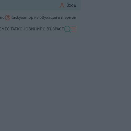
Вход
ето
Калкулатор на овулация и термин
ЕМЕ
С ТАТКО
НОВИНИ
ПО ВЪЗРАСТ