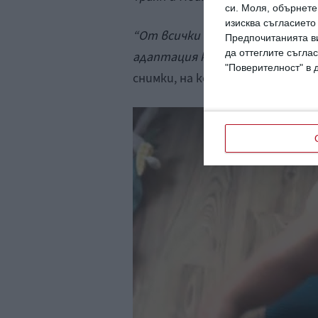
си.
Моля, обърнете 
изисква съгласието
“От всички тренировки, които
Предпочитанията ви
да оттеглите съглас
адаптация към терена, но пък
"Поверителност" в 
снимки, на които се вижда как 