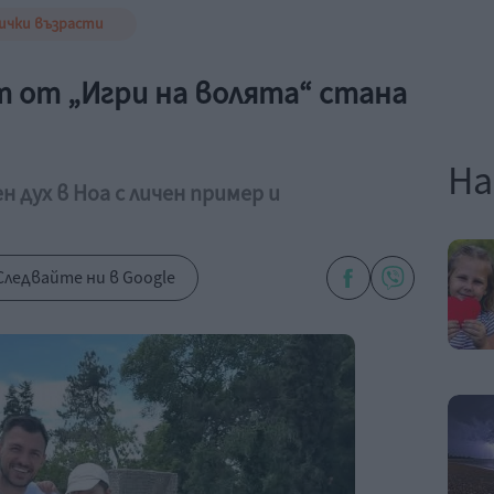
ички възрасти
 от „Игри на волята“ стана
На
дух в Ноа с личен пример и
Следвайте ни в Google