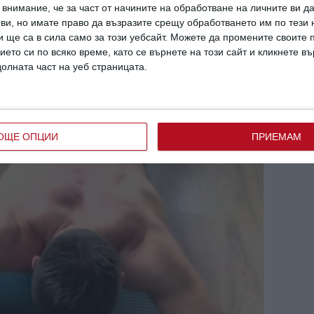
внимание, че за част от начините на обработване на личните ви д
 ви, но имате право да възразите срещу обработването им по тези 
 правя, тези изискват най-голяма
 ще са в сила само за този уебсайт. Можете да промените своите
ието си по всяко време, като се върнете на този сайт и кликнете в
 са най-зареждащи
“- написа той под серия от
долната част на уеб страницата.
заедно с Ноа правят сложни упражнения.
ОЩЕ ОПЦИИ
ПРИЕМАМ