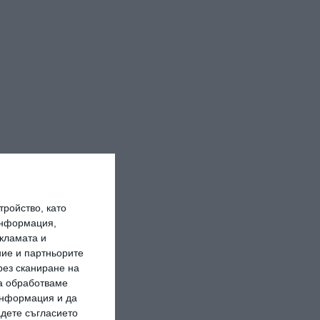
ройство, като
информация,
кламата и
ие и партньорите
рез сканиране на
да обработваме
 информация и да
адете съгласието