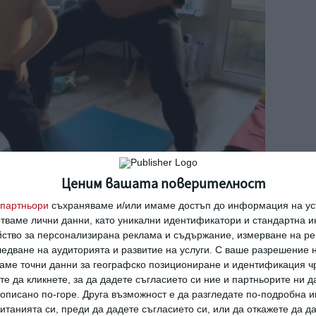
Ценим вашата поверителност
партньори
съхраняваме и/или имаме достъп до информация на уст
отваме лични данни, като уникални идентификатори и стандартна 
йство за персонализирана реклама и съдържание, измерване на ре
едване на аудиторията и развитие на услуги.
С ваше разрешение н
аме точни данни за географско позициониране и идентификация ч
те да кликнете, за да дадете съгласието си ние и партньорите ни 
е описано по-горе. Друга възможност е да разгледате по-подробна
танията си, преди да дадете съгласието си, или да откажете да д