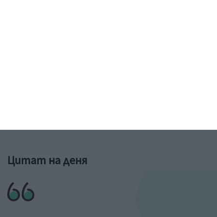
Рисунка: ученик от 6-и клас на 73 училище в София
&a;nbs;
Цитат на деня