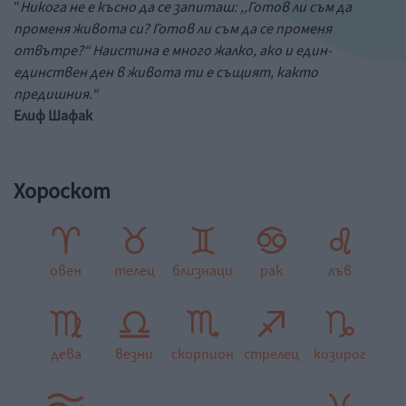
"
Никога не е късно да се запиташ: ,,Готов ли съм да
променя живота си? Готов ли съм да се променя
отвътре?“ Наистина е много жалко, ако и един-
единствен ден в живота ти е същият, както
предишния.“
Елиф Шафак
Хороскот
овен
телец
близнаци
рак
лъв
дева
везни
скорпион
стрелец
козирог