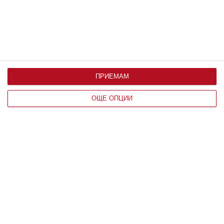
ПРИЕМАМ
ОЩЕ ОПЦИИ
Заедно
Идилия и релакс за семейството на
Башар Рахал
Любомира Башева пусна фоторазказ от ваканцията им
06 август 2026 г.