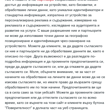
достъп до информация на устройство, като бисквитки, и
Виж всички коментари
обработваме лични данни, като уникални идентификатори и
стандартна информация, изпратена от устройство за
персонализирана реклама и съдържание, измерване на
рекламата и съдържанието, изследване на аудиторията и
развитие на услуги.
С ваше разрешение ние и партньорите
ни може да използваме точни данни за географско
позициониране и идентификация чрез сканиране на
Най нови
устройството. Можете да кликнете, за да дадете съгласието
си ние и партньорите ни да обработваме данните ви, както е
описано по-горе. Друга възможност е да разгледате по-
подробна информация и да промените предпочитанията си,
Заедно
преди да дадете съгласието си, или да откажете да дадете
Да видиш красивото и хубавото
съгласието си.
Моля, обърнете внимание, че за част от
07 август 2026 г.
начините на обработване на личните ви данни може да не се
изисква съгласието ви, но имате право да възразите срещу
Здраве
обработването им по тези начини. Предпочитанията ви ще
са в сила само за този уебсайт. Можете да промените своите
15 съвета за по-здравословен начин
на живот
предпочитания или да оттеглите съгласието си по всяко
време, като се върнете на този сайт и кликнете върху бутона
06 август 2026 г.
"Поверителност" в долната част на уеб страницата.