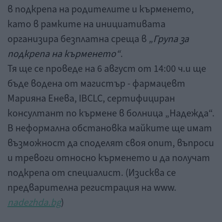
в подкрепа на родителите и кърменето,
като в рамките на инициативата
организира безплатна среща в
„Група за
подкрепа на кърменето“
.
Тя ще се проведе на 6 август от 14:00 ч.и ще
бъде водена от магистър - фармацевт
Марияна Енева, IBCLC, сертифициран
консултант по кърмене в болница „Надежда“.
В неформална обстановка майките ще имат
възможност да споделят своя опит, въпроси
и тревоги относно кърменето и да получат
подкрепа от специалист. (Изисква се
предварителна регистрация на www.
nadezhda.bg
)