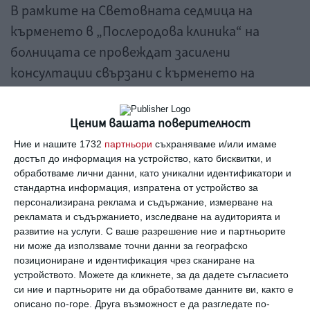
В рамките на Световната седмица на
кърменето в „Послеродова клиника“ на
болницата се провеждат засилени
консултации свързани с кърменето на
новородените деца, а в кабинетите за
проследяване на бременност се
Ценим вашата поверителност
осигуряват информационни материали по
Ние и нашите 1732
партньори
съхраняваме и/или имаме
темата.
достъп до информация на устройство, като бисквитки, и
обработваме лични данни, като уникални идентификатори и
стандартна информация, изпратена от устройство за
На специалната страница на кампанията
персонализирана реклама и съдържание, измерване на
www.nadezhda.bg/info/karmene
са публикувани полезни
рекламата и съдържанието, изследване на аудиторията и
видео материали и статии, които имат за цел да
развитие на услуги.
С ваше разрешение ние и партньорите
подпомогнат родителите в периода на кърменето.
ни може да използваме точни данни за географско
майки
кърмене
лекции
позициониране и идентификация чрез сканиране на
устройството. Можете да кликнете, за да дадете съгласието
си ние и партньорите ни да обработваме данните ви, както е
описано по-горе. Друга възможност е да разгледате по-