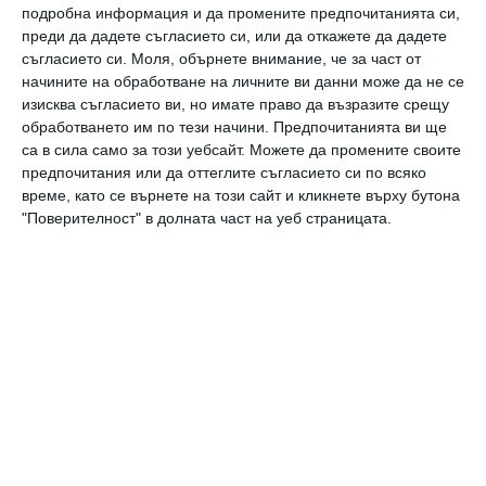
Здраве
подробна информация и да промените предпочитанията си,
Започна Световната седмица на кърменето
преди да дадете съгласието си, или да откажете да дадете
съгласието си.
Моля, обърнете внимание, че за част от
начините на обработване на личните ви данни може да не се
изисква съгласието ви, но имате право да възразите срещу
Бременност и раждане
обработването им по тези начини. Предпочитанията ви ще
Лична изповед: Кърменето е много трудно
са в сила само за този уебсайт. Можете да промените своите
предпочитания или да оттеглите съгласието си по всяко
време, като се върнете на този сайт и кликнете върху бутона
Здраве
"Поверителност" в долната част на уеб страницата.
5 трика, които улесняват кърменето
Заедно
Кърменето - драма в много действия
Още от
Заедно
Как да познаете още
Ч
а
на първата среща, че
с