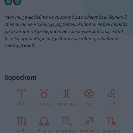
"Ако ти за любовта не си готов да пожертваш всичко в
света, ти не можеш да разбереш живота. Човек трябва
да бъде готов да жертва. Не да напусне живота, а във
всички противоречия да види красивото, хубавото."
Петър Дънов
Хороскот
овен
телец
близнаци
рак
лъв
дева
везни
скорпион
стрелец
козирог