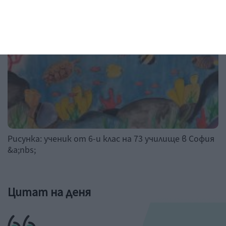
Рисунка: ученик от 6-и клас на 73 училище в София
&a;nbs;
Цитат на деня