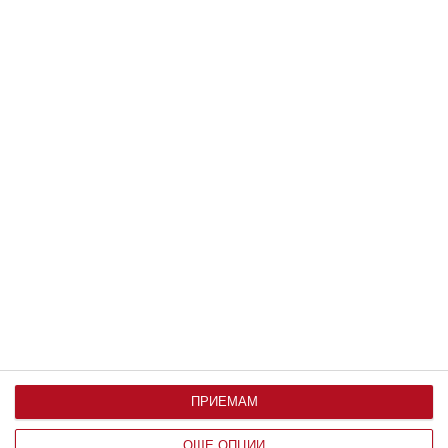
08 август 2026 г.
Заедно
За времето и болката
08 август 2026 г.
ПРИЕМАМ
ОЩЕ ОПЦИИ