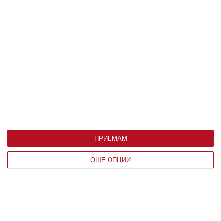
Здраве
Вените не обичат жегата
Над 25 градуса стените им се отпускат и раздуват
06 август 2026 г.
ПРИЕМАМ
ОЩЕ ОПЦИИ