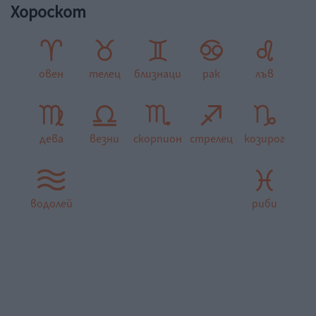
Хороскот
овен
телец
близнаци
рак
лъв
дева
везни
скорпион
стрелец
козирог
водолей
риби