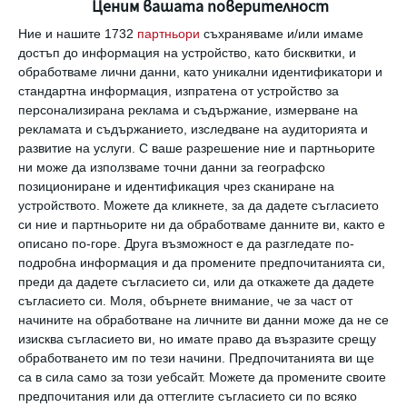
Ценим вашата поверителност
Ние и нашите 1732
партньори
съхраняваме и/или имаме
достъп до информация на устройство, като бисквитки, и
обработваме лични данни, като уникални идентификатори и
стандартна информация, изпратена от устройство за
персонализирана реклама и съдържание, измерване на
Коментари
рекламата и съдържанието, изследване на аудиторията и
развитие на услуги.
С ваше разрешение ние и партньорите
ни може да използваме точни данни за географско
Трябва да сте регистриран потребител за да
позициониране и идентификация чрез сканиране на
напишете коментар
устройството. Можете да кликнете, за да дадете съгласието
си ние и партньорите ни да обработваме данните ви, както е
описано по-горе. Друга възможност е да разгледате по-
Виж всички коментари
подробна информация и да промените предпочитанията си,
преди да дадете съгласието си, или да откажете да дадете
съгласието си.
Моля, обърнете внимание, че за част от
начините на обработване на личните ви данни може да не се
изисква съгласието ви, но имате право да възразите срещу
обработването им по тези начини. Предпочитанията ви ще
са в сила само за този уебсайт. Можете да промените своите
предпочитания или да оттеглите съгласието си по всяко