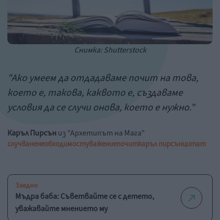
Снимка: Shutterstock
"Ако умеем да отдадаваме почит на това,
което е, такова, каквото е, създаваме
условия да се случи онова, което е нужно."
Каръл Пирсън
из "Архетипът на Мага"
случване
необходимост
уважение
почит
каръл пирсън
цитат
Заедно
Мъдра баба: Съветвайте се с детето,
уважавайте мнението му