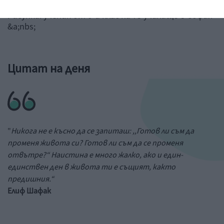
Рисунка: ученик от 6-и клас на 73 училище в София
&a;nbs;
Цитат на деня
"
Никога не е късно да се запиташ: ,,Готов ли съм да
променя живота си? Готов ли съм да се променя
отвътре?“ Наистина е много жалко, ако и един-
единствен ден в живота ти е същият, както
предишния.“
Елиф Шафак