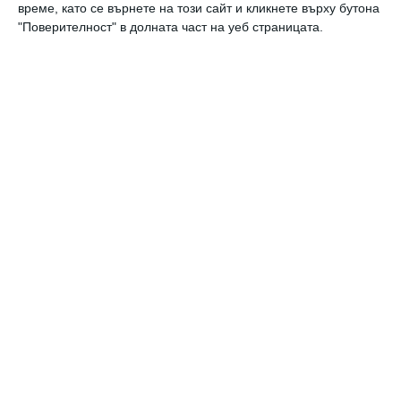
Най нови
време, като се върнете на този сайт и кликнете върху бутона
"Поверителност" в долната част на уеб страницата.
Заедно
Да видиш красивото и хубавото
07 август 2026 г.
Здраве
15 съвета за по-здравословен начин
на живот
06 август 2026 г.
Калкулатори