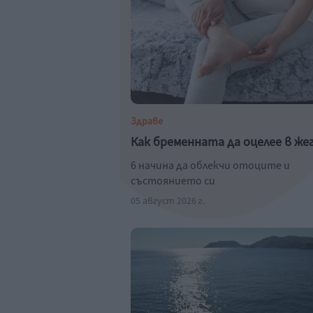
Здраве
Как бременната да оцелее в же
6 начина да облекчи отоците и
състоянието си
05 август 2026 г.