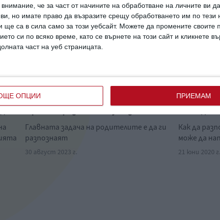
внимание, че за част от начините на обработване на личните ви д
 ви, но имате право да възразите срещу обработването им по тези 
 ще са в сила само за този уебсайт. Можете да промените своите
ието си по всяко време, като се върнете на този сайт и кликнете в
долната част на уеб страницата.
Здраве
Здраве
ОЩЕ ОПЦИИ
ПРИЕМАМ
одина
9 ранни признака на аутизъм
Ужас: дет
на
Главната задача на родителите е да ги
Как да раз
нията
разпознаят
може да на
30 август 2023 г.
21 юни 2020 г