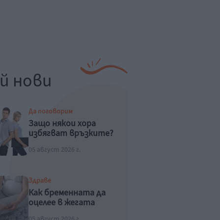
й нови
Да поговорим
Защо някои хора
избягват връзките?
05 август 2026 г.
Здраве
Как бременната да
оцелее в жегата
05 август 2026 г.