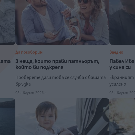
Да поговорим
Заедно
гата
3 неща, които прави патньорът,
Павел Ива
който ви подкрепя
у сина си
Проверете дали това се случва с вашата
Екранният 
връзка
усилено
05 август 2026 г.
05 август 202