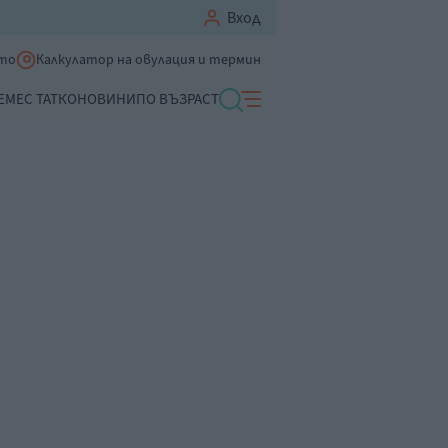
Вход
ето
Калкулатор на овулация и термин
ЕМЕ
С ТАТКО
НОВИНИ
ПО ВЪЗРАСТ