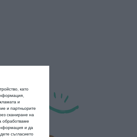
ройство, като
информация,
кламата и
ие и партньорите
рез сканиране на
да обработваме
 информация и да
адете съгласието