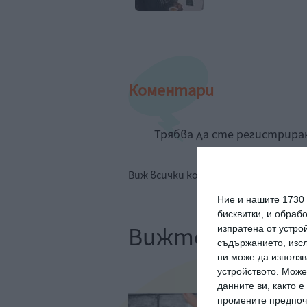
Коментари
Трябва да сте регистрир
Виж всички коментари
Ние и нашите 1730
бисквитки, и обраб
Вижте още
изпратена от устро
съдържанието, изсл
ни може да използв
устройството. Може
данните ви, както 
промените предпочи