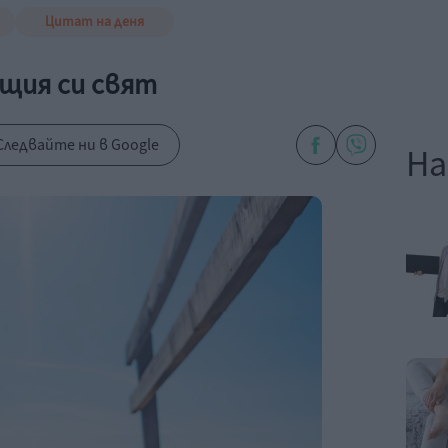
Цитат на деня
ащия си свят
Следвайте ни в Google
На