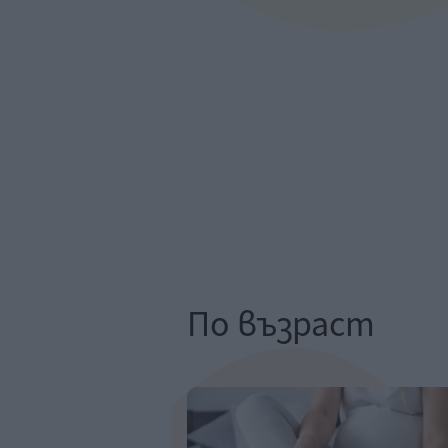
По възраст