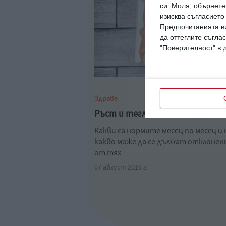
си.
Моля, обърнете 
изисква съгласието
Предпочитанията ви
да оттеглите съглас
"Поверителност" в 
Здраве
Ръст и тегло на бебето до 1 г
Какви са нормите месец по месец и 
какво може да се дължат отклоне
от тях
07 август 2019 г.