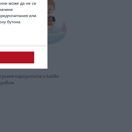
анни може да не се
начини.
 предпочитания или
ърху бутона
ето има глисти
познаем паразитите и какво
правим
.