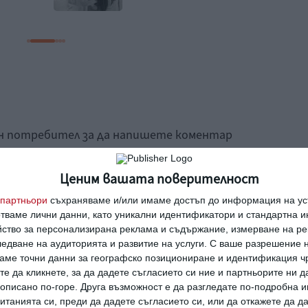
ан потребител за да напишете коментар
Ценим вашата поверителност
партньори
съхраняваме и/или имаме достъп до информация на уст
отваме лични данни, като уникални идентификатори и стандартна 
йство за персонализирана реклама и съдържание, измерване на ре
едване на аудиторията и развитие на услуги.
С ваше разрешение н
аме точни данни за географско позициониране и идентификация ч
те да кликнете, за да дадете съгласието си ние и партньорите ни 
е описано по-горе. Друга възможност е да разгледате по-подробна
танията си, преди да дадете съгласието си, или да откажете да д