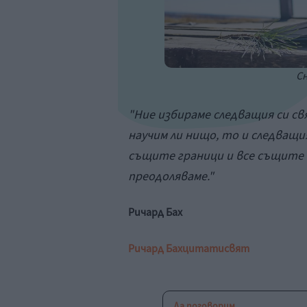
Сн
"Ние избираме следващия си св
научим ли нищо, то и следващи
същите граници и все същите
преодоляваме."
Ричард Бах
Ричард Бах
цитати
свят
Да поговорим