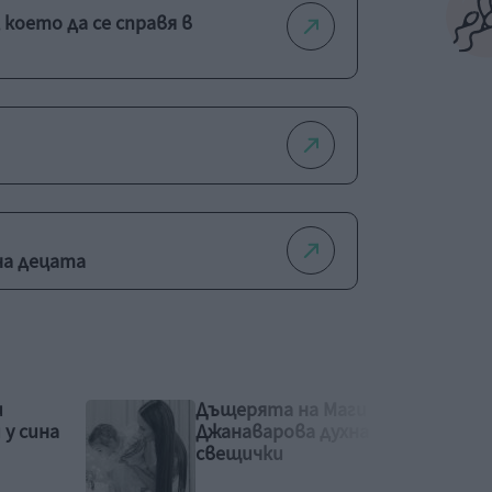
 което да се справя в
на децата
и
Някой ще обича точно
а 3
теб