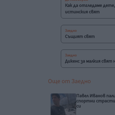
Как да отгледаме дете,
истинския свят
Заедно
Същият свят
Заедно
Дикенс за малкия свят 
Още от
Заедно
ел Иванов пали
Дъщерята на Маг
ртни страсти у сина
Джанаварова духн
свещички