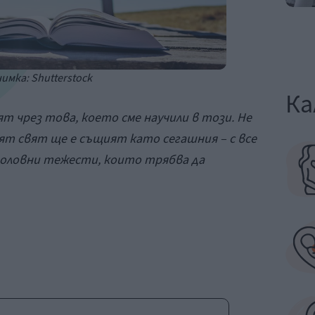
имка: Shutterstock
Ка
ят чрез това, което сме научили в този. Не
ят свят ще е същият като сегашния – с все
 оловни тежести, които трябва да