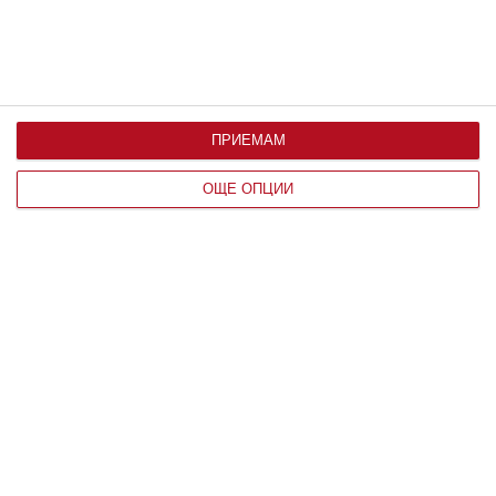
ПРИЕМАМ
ОЩЕ ОПЦИИ
Да поговорим
Защо хората с години живеят в
нещастен брак
Обяснение дават психолози
08 август 2026 г.