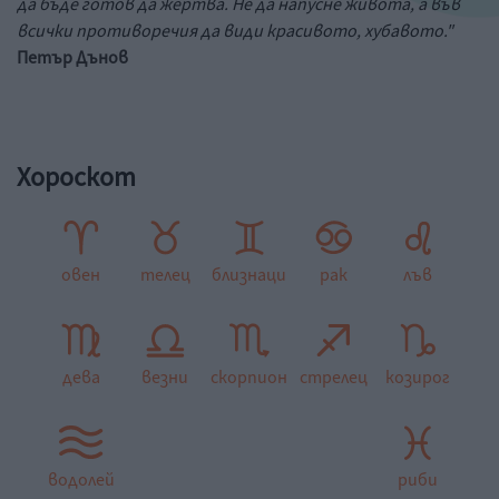
да бъде готов да жертва. Не да напусне живота, а във
всички противоречия да види красивото, хубавото."
Петър Дънов
Хороскот
овен
телец
близнаци
рак
лъв
дева
везни
скорпион
стрелец
козирог
водолей
риби