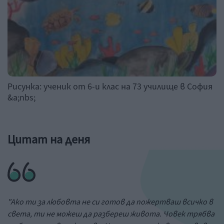
Рисунка: ученик от 6-и клас на 73 училище в София
&a;nbs;
Цитат на деня
"Ако ти за любовта не си готов да пожертваш всичко в
света, ти не можеш да разбереш живота. Човек трябва