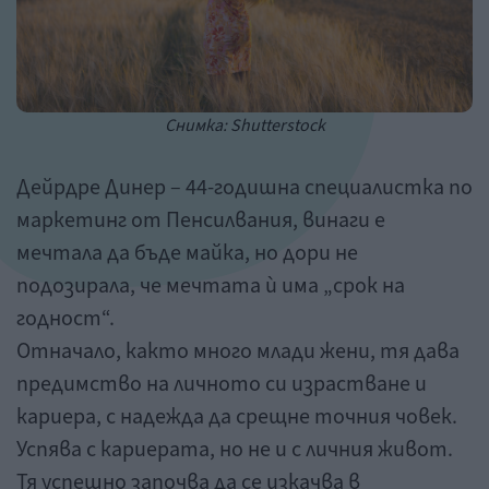
Снимка: Shutterstock
Дейрдре Динер – 44-годишна специалистка по
маркетинг от Пенсилвания, винаги е
мечтала да бъде майка, но дори не
подозирала, че мечтата ѝ има „срок на
годност“.
Отначало, както много млади жени, тя дава
предимство на личното си израстване и
кариера, с надежда да срещне точния човек.
Успява с кариерата, но не и с личния живот.
Тя успешно започва да се изкачва в