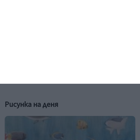
Здраве
Как да предпазим детето от
прегряване
4 правила за всеки ден - на вилата и на море
06 август 2026 г.
Рисунка на деня