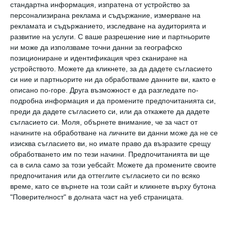
стандартна информация, изпратена от устройство за
да стане майка. Така на 42 години успяла да
персонализирана реклама и съдържание, измерване на
зачене с материал от донор
“, разказва
рекламата и съдържанието, изследване на аудиторията и
Дейрдре.
развитие на услуги.
С ваше разрешение ние и партньорите
ни може да използваме точни данни за географско
Приятелката ѝ урежда среща с АГ
позициониране и идентификация чрез сканиране на
специалист по репродуктивно здраве. След
устройството. Можете да кликнете, за да дадете съгласието
си ние и партньорите ни да обработваме данните ви, както е
като преминава изследвания и тестове,
описано по-горе. Друга възможност е да разгледате по-
станало ясно, че Дейрдре не може да
подробна информация и да промените предпочитанията си,
преди да дадете съгласието си, или да откажете да дадете
забременее със собствените си яйцеклетки.
съгласието си.
Моля, обърнете внимание, че за част от
Това обаче не я отказва. И тя се решава на
начините на обработване на личните ви данни може да не се
по-трудната процедура – да пробва да
изисква съгласието ви, но имате право да възразите срещу
обработването им по тези начини. Предпочитанията ви ще
забременее с донорска яйцеклетка и сперма.
са в сила само за този уебсайт. Можете да промените своите
„Това е много скъпо решение, в буквалния
предпочитания или да оттеглите съгласието си по всяко
време, като се върнете на този сайт и кликнете върху бутона
смисъл. Всички процедури струваха над
"Поверителност" в долната част на уеб страницата.
25 000 долара. Вероятно има и по-евтини и
също така надеждни варианти. Аз обаче вече