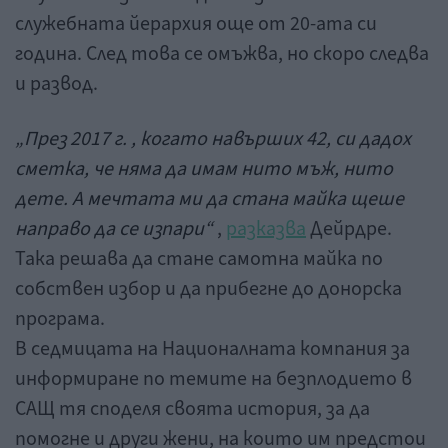
служебната йерархия още от 20-ата си
година. След това се омъжва, но скоро следва
и развод.
„През 2017 г. , когато навърших 42, си дадох
сметка, че няма да имам нито мъж, нито
дете. А мечтата ми да стана майка щеше
направо да се изпари“
,
разказва
Дейрдре.
Така решава да стане самотна майка по
собствен избор и да прибегне до донорска
програма.
В седмицата на Националната компания за
информиране по темите на безплодието в
САЩ тя споделя своята история, за да
помогне и други жени, на които им предстои