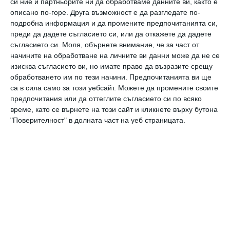
си ние и партньорите ни да обработваме данните ви, както е
описано по-горе. Друга възможност е да разгледате по-
подробна информация и да промените предпочитанията си,
преди да дадете съгласието си, или да откажете да дадете
съгласието си.
Моля, обърнете внимание, че за част от
начините на обработване на личните ви данни може да не се
Коментари
изисква съгласието ви, но имате право да възразите срещу
обработването им по тези начини. Предпочитанията ви ще
са в сила само за този уебсайт. Можете да промените своите
Трябва да сте регистриран потребител за да
предпочитания или да оттеглите съгласието си по всяко
напишете коментар
време, като се върнете на този сайт и кликнете върху бутона
"Поверителност" в долната част на уеб страницата.
Виж всички коментари
Най нови