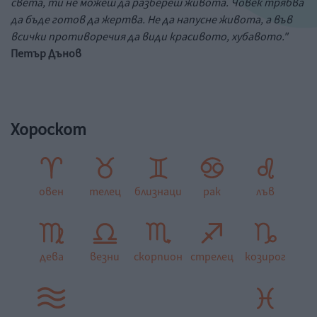
света, ти не можеш да разбереш живота. Човек трябва
да бъде готов да жертва. Не да напусне живота, а във
всички противоречия да види красивото, хубавото."
Петър Дънов
Хороскот
овен
телец
близнаци
рак
лъв
дева
везни
скорпион
стрелец
козирог