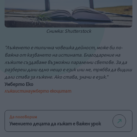
Снимка: Shutterstock
"Лъженето е типична човешка дейност, може би по-
важна от казването на истината. Благодарение на
лъжите създаваме възможни паралелни светове. За да
разбереш дали едно нещо е език или не, трябва да видиш
дали става за лъжене. Ако става, значи е език."
Умберто Еко
лъжа
истина
умберто еко
цитат
Да поговорим
Умението децата да лъжат е важен урок