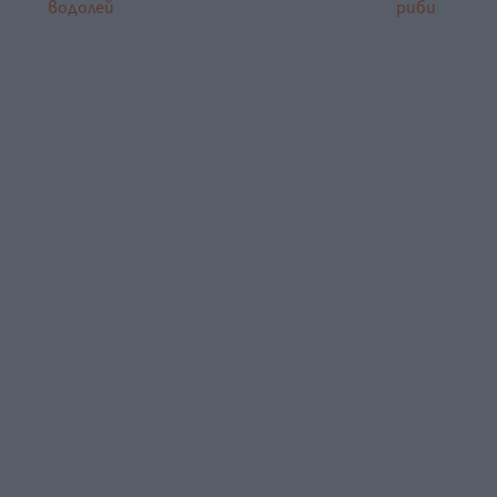
водолей
риби