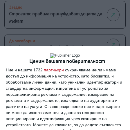
Заедно
Строгите правила принуждават децата да
лъжат
Да поговорим
Всички лъжат, потвърждава Google
Ценим вашата поверителност
Новини
Ние и нашите 1732
партньори
съхраняваме и/или имаме
Децата могат да определят кога ги лъжат
достъп до информация на устройство, като бисквитки, и
обработваме лични данни, като уникални идентификатори и
стандартна информация, изпратена от устройство за
Още от
Заедно
персонализирана реклама и съдържание, измерване на
рекламата и съдържанието, изследване на аудиторията и
Любовта топли, но не
Д
развитие на услуги.
С ваше разрешение ние и партньорите
изгаря
п
ни може да използваме точни данни за географско
к
позициониране и идентификация чрез сканиране на
устройството. Можете да кликнете, за да дадете съгласието