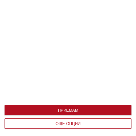
Мнение на специалиста
Агресивният тийнейджър
Как да му помогнете да се отърве от това неприемливо
поведение
10 август 2026 г.
ПРИЕМАМ
ОЩЕ ОПЦИИ