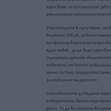
харесваме на останалите зави
емоционална интелигентност(
Участниците в проучване, про
Анджелис (UCLA), са били помол
профила на базата на качеств
един човек , за да бъде харесв
съдържали думите общително
повечето от които са вродени
ценни са били определени каче
за разбиране на другите.
Способността да бъдете харес
поведението, което подчертав
руши. За да ви помогна вторат