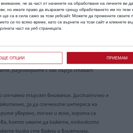
внимание, че за част от начините на обработване на личните ви д
 ви, но имате право да възразите срещу обработването им по тези 
да познавате интересни и влиятелни хора,
 ще са в сила само за този уебсайт. Можете да промените своите
ието си по всяко време, като се върнете на този сайт и кликнете в
мена във всеки разговор може да изглежда
долната част на уеб страницата.
бно на прикритото самохвалството, хората
ите истински мотиви. Вместо да ви накара
и метод ви представя като неуверени и
ОЩЕ ОПЦИИ
ПРИЕМАМ
то мнение. Когато свързвате всичко което
ате, разговорите с вас бързо стават
то отчаяно търсят внимание. Достатъчно е
ажително, за да спечелите интереса на
рите уверено, точно и ясно, хората са
ова, което имате да кажете, отколкото
ажете колко сте важни и влиятелни.