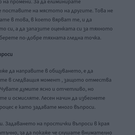
 на промени. За да елиминирате
е поставите на мястото на другите. Това не
вате в това, в което вярват те, и да
о си, а да запазите оценката си за тяхното
зберете по-добре тяхната гледна точка.
проси
оже да направите в общуването, е да
ете в следващия момент , защото отмества
Чувате думите ясно и отчетливо, но
е и осмисляте. Лесен начин да избегнете
роцес е като задавате много въпроси.
и. Задаването на простички въпроси в края
атъчно, за да покаже че слушате внимателно