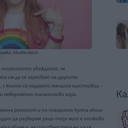
имка: Shutterstock
в погрешното убеждение, че
та им да се харесват на другите
 с които са надарени малцина щастливци –
Ка
и невероятно талантливи хора.
енна реалност и по-специално култа около
рудно да разберем защо този мит е толкова
та обаче е, че способността ни да се