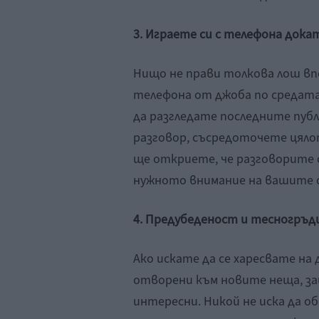
3. Играете си с телефона дока
Нищо не прави толкова лош вп
телефона от джоба по средата 
да разгледате последните публ
разговор, съсредоточете цялот
ще откриете, че разговорите 
нужното внимание на вашите 
4. Предубеденост и тесногръд
Ако искате да се харесвате на
отворени към новите неща, з
интересни. Никой не иска да о