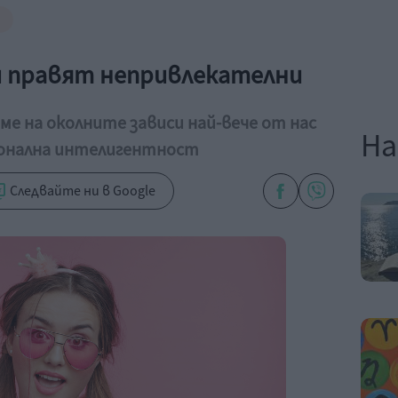
и правят непривлекателни
ме на околните зависи най-вече от нас
На
онална интелигентност
Следвайте ни в Google