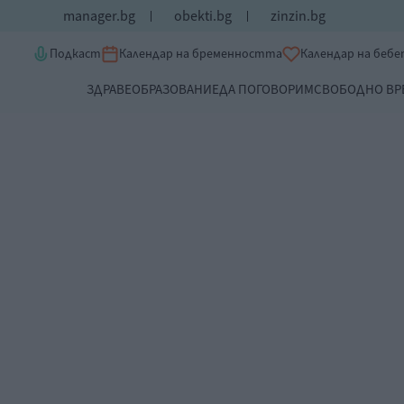
manager.bg
obekti.bg
zinzin.bg
Подкаст
Календар на бременността
Календар на беб
ЗДРАВЕ
ОБРАЗОВАНИЕ
ДА ПОГОВОРИМ
СВОБОДНО ВР