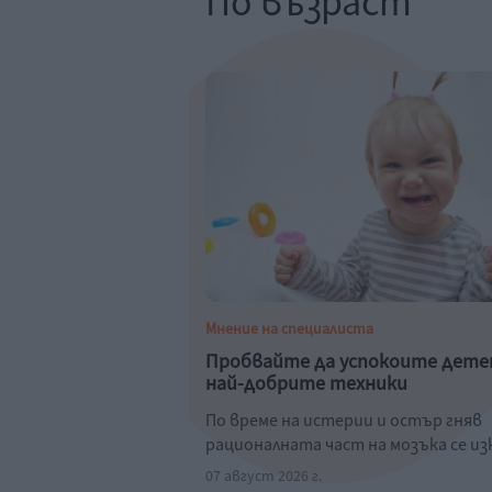
По възраст
Мнение на специалиста
Пробвайте да успокоите дете
най-добрите техники
По време на истерии и остър гняв
рационалната част на мозъка се и
07 август 2026 г.