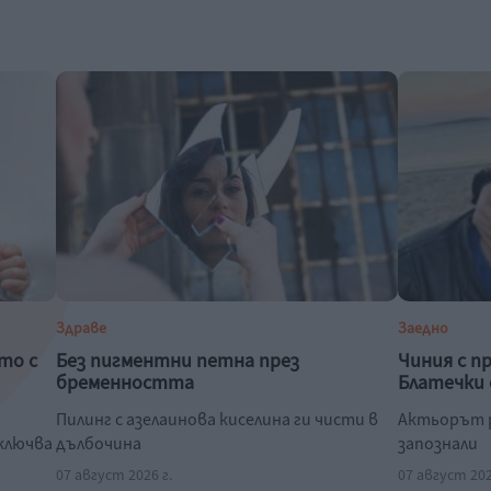
Здраве
Заедно
то с
Без пигментни петна през
Чиния с п
бременността
Блатечки 
Пилинг с азелаинова киселина ги чисти в
Актьорът р
зключва
дълбочина
запознали
07 август 2026 г.
07 август 202