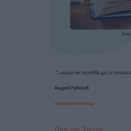
Сним
"...нищо не трябва да се отлаг
Андрей Рубанов
отлага
път
победа
Още от
Заедно