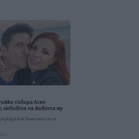
ръжки събира Асен
с любовта на живота му
азказа как комично са се
6 г.