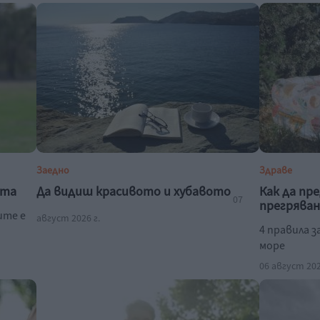
Заедно
Здраве
ата
Да видиш красивото и хубавото
Как да пр
07
прегряван
ите е
август 2026 г.
4 правила з
море
06 август 202