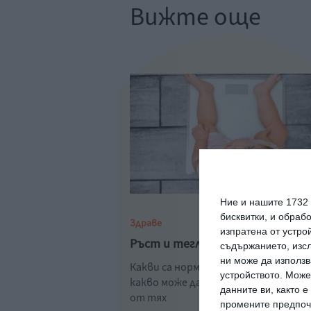
Вижте още
Ние и нашите 1732
бисквитки, и обраб
Здраве
изпратена от устро
Ръст и тегло на бебето до 1 г
съдържанието, изсл
ни може да използв
Какви са нормите месец по месец и 
устройството. Може
какво може да се дължат отклоне
данните ви, както 
от тях
промените предпочи