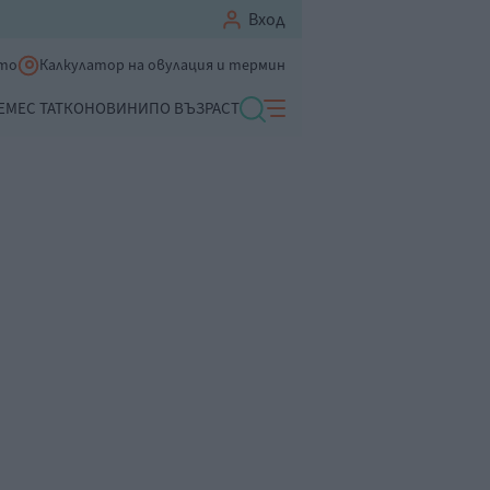
Вход
ето
Калкулатор на овулация и термин
ЕМЕ
С ТАТКО
НОВИНИ
ПО ВЪЗРАСТ