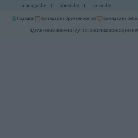
manager.bg
obekti.bg
zinzin.bg
Подкаст
Календар на бременността
Календар на беб
ЗДРАВЕ
ОБРАЗОВАНИЕ
ДА ПОГОВОРИМ
СВОБОДНО ВР