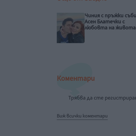
ия с пръжки събира
Да видиш красиво
н Блатечки с
хубавото
овта на живота му
Коментари
Трябва да сте регистрир
Виж всички коментари