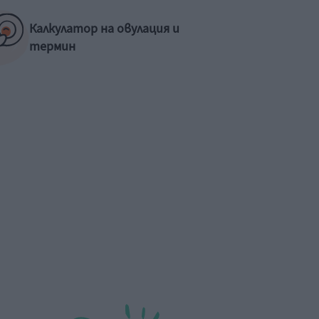
Калкулатор на овулация и
Рая Пеева с бременна
Как да
термин
фотосесия
първат
не е п