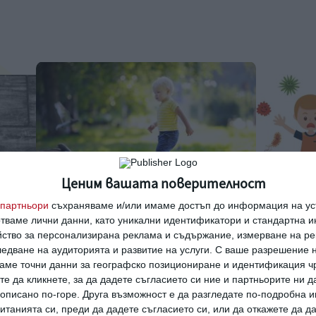
Ценим вашата поверителност
партньори
съхраняваме и/или имаме достъп до информация на уст
отваме лични данни, като уникални идентификатори и стандартна 
Здраве
Здраве
йство за персонализирана реклама и съдържание, измерване на ре
одина
9 ранни признака на аутизъм
Ужас: дет
едване на аудиторията и развитие на услуги.
С ваше разрешение н
аме точни данни за географско позициониране и идентификация ч
на
Главната задача на родителите е да ги
Как да раз
те да кликнете, за да дадете съгласието си ние и партньорите ни 
нията
разпознаят
може да на
е описано по-горе. Друга възможност е да разгледате по-подробна
30 август 2023 г.
21 юни 2020 г
танията си, преди да дадете съгласието си, или да откажете да д