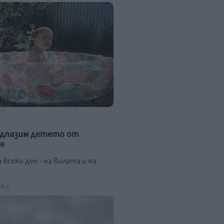
едпазим детето от
е
а всеки ден - на вилата и на
6 г.