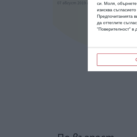
07 август 2019 г.
си.
Моля, обърнете 
изисква съгласието
Предпочитанията ви
да оттеглите съглас
"Поверителност" в 