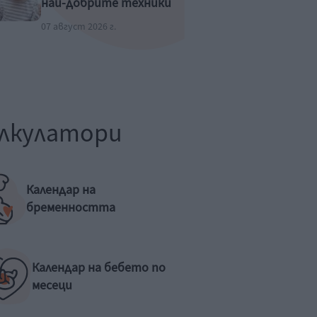
най-добрите техники
07 август 2026 г.
лкулатори
Календар на
бременността
Календар на бебето по
месеци