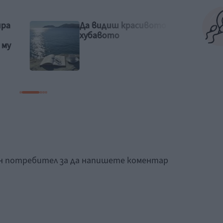
то и
Идилия и релакс за
семейството на Башар
Рахал
ан потребител за да напишете коментар