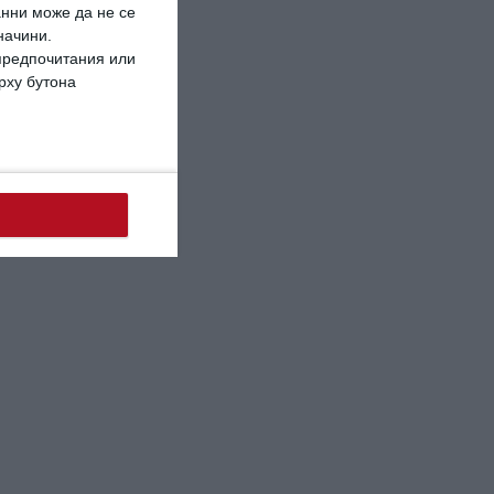
анни може да не се
начини.
 предпочитания или
ърху бутона