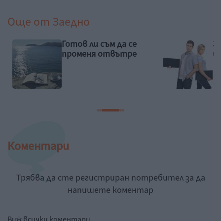
Още от
Заедно
Готов ли съм да се
З
променя отвътре
и
Коментари
Трябва да сте регистриран потребител за да
напишете коментар
Виж всички коментари