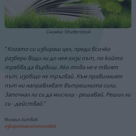
Снимка: Shutterstock
"
Когато си избираш цел, преди всичко
разбери води ли до нея онзи път, по който
трябва да вървиш. Ако това не е твоят
път, изобщо не тръгвай. Към правилният
път ни направляват вътрешните сили.
Започнал ли си да мислиш - решавай. Решил ли
си - действай.
"
Михаил Литвак
избиране
цели
път
литвак