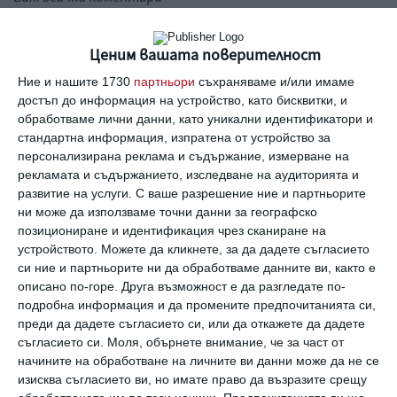
Ценим вашата поверителност
Ние и нашите 1730
партньори
съхраняваме и/или имаме
достъп до информация на устройство, като бисквитки, и
обработваме лични данни, като уникални идентификатори и
Най нови
стандартна информация, изпратена от устройство за
персонализирана реклама и съдържание, измерване на
рекламата и съдържанието, изследване на аудиторията и
развитие на услуги.
С ваше разрешение ние и партньорите
Свободно време
ни може да използваме точни данни за географско
Как да живеем във ваканционен
позициониране и идентификация чрез сканиране на
режим, без да ни уволнят
устройството. Можете да кликнете, за да дадете съгласието
06 август 2026 г.
си ние и партньорите ни да обработваме данните ви, както е
описано по-горе. Друга възможност е да разгледате по-
Новини
подробна информация и да промените предпочитанията си,
Хейли Стайнфелд разказва за 4-
преди да дадете съгласието си, или да откажете да дадете
месечната си дъщеря
съгласието си.
Моля, обърнете внимание, че за част от
06 август 2026 г.
начините на обработване на личните ви данни може да не се
изисква съгласието ви, но имате право да възразите срещу
Здраве