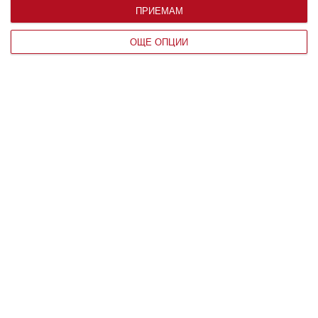
ПРИЕМАМ
ОЩЕ ОПЦИИ
Заедно
Готов ли съм да се променя отвътре
06 август 2026 г.