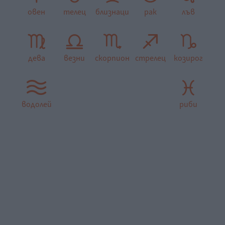
овен
телец
близнаци
рак
лъв
дева
везни
скорпион
стрелец
козирог
водолей
риби