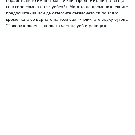
обработването им по тези начини. Предпочитанията ви ще
Вените не обичат жегата
са в сила само за този уебсайт. Можете да промените своите
06 август 2026 г.
предпочитания или да оттеглите съгласието си по всяко
време, като се върнете на този сайт и кликнете върху бутона
Заедно
"Поверителност" в долната част на уеб страницата.
Идилия и релакс за семейството на
Башар Рахал
06 август 2026 г.
Калкулатори
Календар на бременността