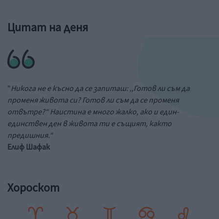
Цитат на деня
"
Никога не е късно да се запиташ: ,,Готов ли съм да
променя живота си? Готов ли съм да се променя
отвътре?“ Наистина е много жалко, ако и един-
единствен ден в живота ти е същият, както
предишния.“
Елиф Шафак
Хороскот