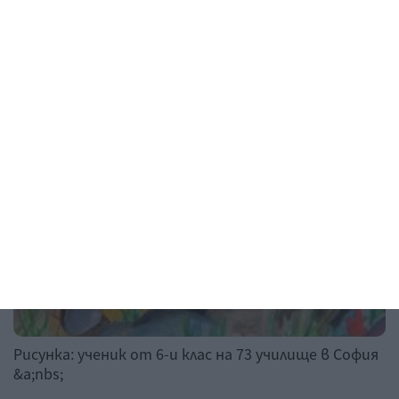
Рисунка на деня
Рисунка: ученик от 6-и клас на 73 училище в София
&a;nbs;