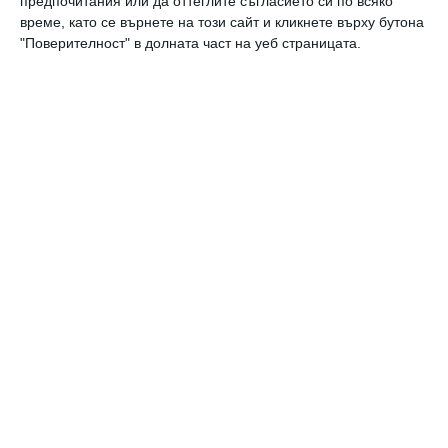
Калкулатори
предпочитания или да оттеглите съгласието си по всяко
време, като се върнете на този сайт и кликнете върху бутона
"Поверителност" в долната част на уеб страницата.
Календар на бременността
Календар на бебето по месеци
Калкулатор на овулация и термин