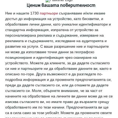
Ценим вашата поверителност
Ние и нашите 1730
партньори
съхраняваме и/или имаме
достъп до информация на устройство, като бисквитки, и
Най нови
обработваме лични данни, като уникални идентификатори и
стандартна информация, изпратена от устройство за
персонализирана реклама и съдържание, измерване на
рекламата и съдържанието, изследване на аудиторията и
Да поговорим
развитие на услуги.
С ваше разрешение ние и партньорите
Защо някои хора избягват връзките?
ни може да използваме точни данни за географско
позициониране и идентификация чрез сканиране на
05 август 2026 г.
устройството. Можете да кликнете, за да дадете съгласието
си ние и партньорите ни да обработваме данните ви, както е
Здраве
описано по-горе. Друга възможност е да разгледате по-
Как бременната да оцелее в жегата
подробна информация и да промените предпочитанията си,
преди да дадете съгласието си, или да откажете да дадете
05 август 2026 г.
съгласието си.
Моля, обърнете внимание, че за част от
начините на обработване на личните ви данни може да не се
изисква съгласието ви, но имате право да възразите срещу
обработването им по тези начини. Предпочитанията ви ще
са в сила само за този уебсайт. Можете да промените своите