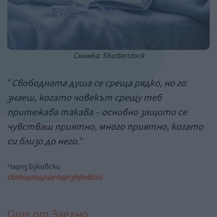
Снимка: Shutterstock
"
Свободната душа се среща рядко, но го
знаеш, когато човекът срещу теб
притежава такава – основно защото се
чувстваш приятно, много приятно, когато
си близо до него.
"
Чарлз Буковски
свободна
душа
Чарлз
буковски
Още от
Заедно