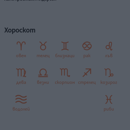
Хороскот
овен
телец
близнаци
рак
лъв
дева
везни
скорпион
стрелец
козирог
водолей
риби