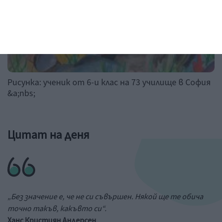
Рисунка: ученик от 6-и клас на 73 училище в София
&a;nbs;
Цитат на деня
„Без значение е, че не си съвършен. Някой ще те обича
точно такъв, какъвто си“.
Ханс Кристиян Андерсен