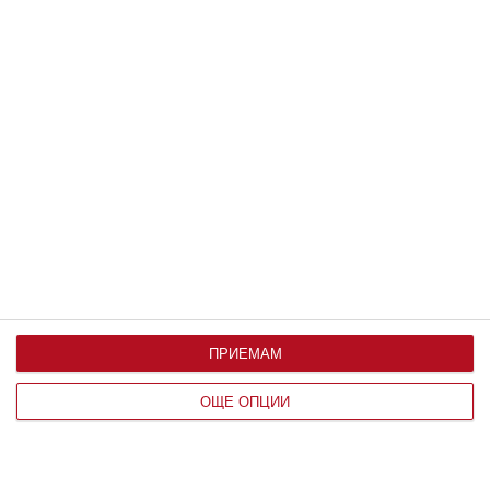
Заедно
Някой ще обича точно теб
05 август 2026 г.
ПРИЕМАМ
ОЩЕ ОПЦИИ