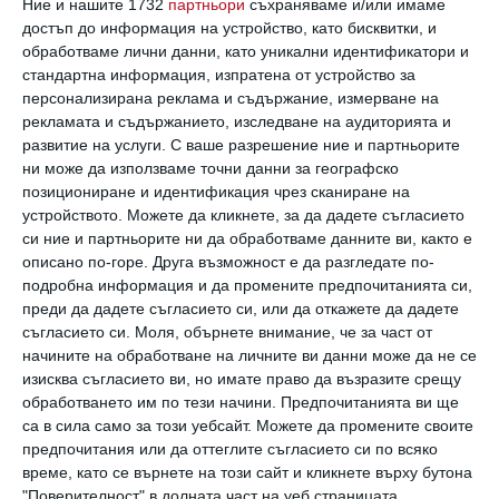
Ние и нашите 1732
партньори
съхраняваме и/или имаме
достъп до информация на устройство, като бисквитки, и
обработваме лични данни, като уникални идентификатори и
стандартна информация, изпратена от устройство за
персонализирана реклама и съдържание, измерване на
Най нови
рекламата и съдържанието, изследване на аудиторията и
развитие на услуги.
С ваше разрешение ние и партньорите
ни може да използваме точни данни за географско
Да поговорим
позициониране и идентификация чрез сканиране на
Брак на 22: ето как да продължи
устройството. Можете да кликнете, за да дадете съгласието
завинаги!
си ние и партньорите ни да обработваме данните ви, както е
описано по-горе. Друга възможност е да разгледате по-
09 август 2026 г.
подробна информация и да промените предпочитанията си,
Здраве
преди да дадете съгласието си, или да откажете да дадете
Как да се радвижите, ако не
съгласието си.
Моля, обърнете внимание, че за част от
харесвате фитнес
начините на обработване на личните ви данни може да не се
изисква съгласието ви, но имате право да възразите срещу
09 август 2026 г.
обработването им по тези начини. Предпочитанията ви ще
са в сила само за този уебсайт. Можете да промените своите
предпочитания или да оттеглите съгласието си по всяко
време, като се върнете на този сайт и кликнете върху бутона
"Поверителност" в долната част на уеб страницата.