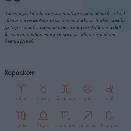
"Ако ти за любовта не си готов да пожертваш всичко в
света, ти не можеш да разбереш живота. Човек трябва
да бъде готов да жертва. Не да напусне живота, а във
всички противоречия да види красивото, хубавото."
Петър Дънов
Хороскот
овен
телец
близнаци
рак
лъв
дева
везни
скорпион
стрелец
козирог