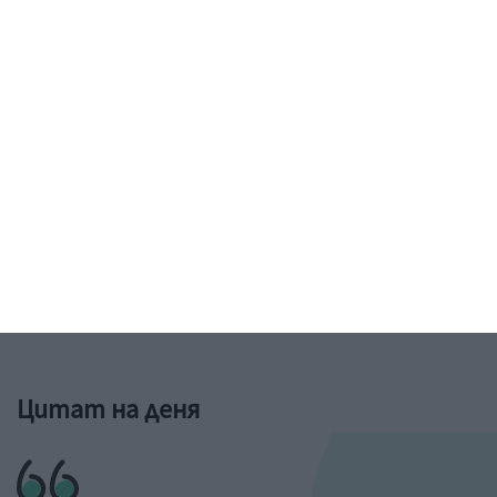
Рисунка: ученик от 6-и клас на 73 училище в София
&a;nbs;
Цитат на деня