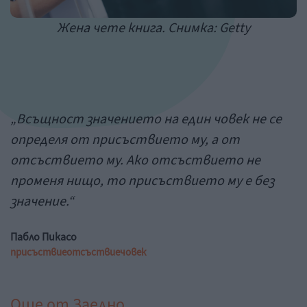
Жена чете книга. Снимка: Getty
„Всъщност значението на един човек не се
определя от присъствието му, а от
отсъствието му. Ако отсъствието не
променя нищо, то присъствието му е без
значение.“
Пабло Пикасо
присъствие
отсъствие
човек
Още от
Заедно