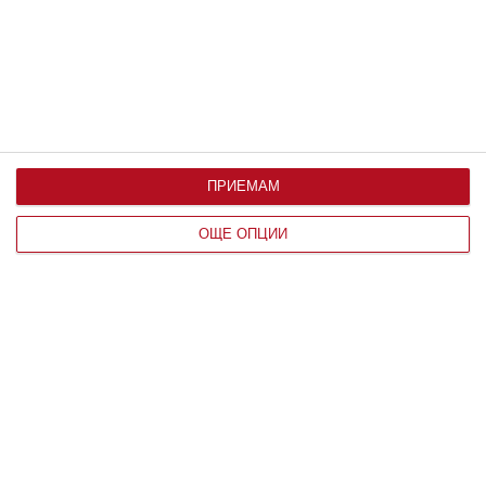
ПРИЕМАМ
ОЩЕ ОПЦИИ
Заедно
Любовта топли, но не изгаря
09 август 2026
г.