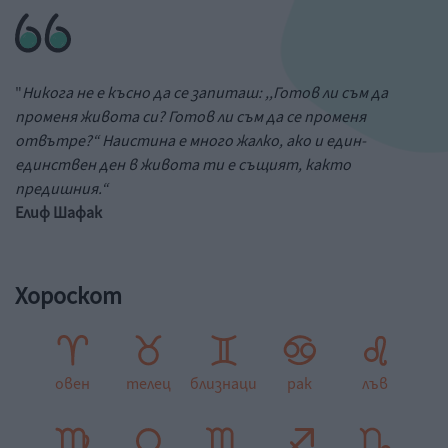
"
Никога не е късно да се запиташ: ,,Готов ли съм да
променя живота си? Готов ли съм да се променя
отвътре?“ Наистина е много жалко, ако и един-
единствен ден в живота ти е същият, както
предишния.“
Елиф Шафак
Хороскот
овен
телец
близнаци
рак
лъв