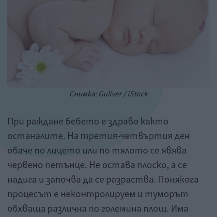
Снимка: Guliver / iStock
При раждане бебето е здраво както
останалите. На третия-четвъртия ден
обаче по лицето или по тялото се явява
червено петънце. Не остава плоско, а се
надига и започва да се разраства. Понякога
процесът е неконтролируем и туморът
обхваща различна по големина площ. Има