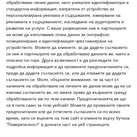
Европейския пазар. То трябва да се прилага
обработваме лични данни, като уникални идентификатори и
задължително от специалист, защото всяко
стандартна информация, изпратена от устройство за
персонализирана реклама и съдържание, измерване на
лекарство може да има странични действия,
рекламата и съдържанието, изследване на аудиторията и
колкото и малки да са те. И, когато става
развитие на услуги.
С ваше разрешение ние и партньорите
ни може да използваме точни данни за географско
дума за малки деца, трябва да сме особено
позициониране и идентификация чрез сканиране на
внимателни
“, разказва доц. Казанджиева.
устройството. Можете да кликнете, за да дадете съгласието
си ние и партньорите ни да обработваме данните ви, както е
описано по-горе. Друга възможност е да разгледате по-
подробна информация и да промените предпочитанията си,
преди да дадете съгласието си, или да откажете да дадете
съгласието си.
Моля, обърнете внимание, че за част от
начините на обработване на личните ви данни може да не се
изисква съгласието ви, но имате право да възразите срещу
обработването им по тези начини. Предпочитанията ви ще
са в сила само за този уебсайт. Можете да промените своите
предпочитания или да оттеглите съгласието си по всяко
време, като се върнете на този сайт и кликнете върху бутона
"Поверителност" в долната част на уеб страницата.