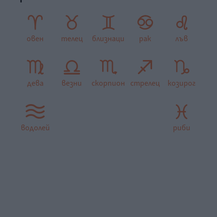
овен
телец
близнаци
рак
лъв
дева
везни
скорпион
стрелец
козирог
водолей
риби