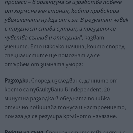
процеси – в организма се изработва повече
от хормона мелатонин, който провокира
увеличената нужда от сън. В резултат човек
с трудност става сутрин, а през деня се
чувства сънлив и отпаднал
“, казват
учените. Ето няколко начина, които според
специалистите ще помогнат да се
отървем от зимната умора:
Разходки.
Според изследване, данните от
което са публикувани в Independent, 20-
минутна разходка в обедната почивка
отлично повишава тонуса и настроението,
помага да се регулира кръвното налягане.
Режим на съня.
Специалистите твърдят, че