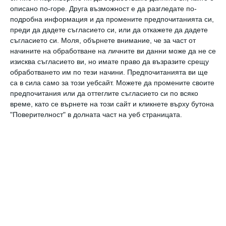
умора е практикуването на какъвто и да е
описано по-горе. Друга възможност е да разгледате по-
подробна информация и да промените предпочитанията си,
спорт не по-малко от 150 минути седмично.
преди да дадете съгласието си, или да откажете да дадете
съгласието си.
Моля, обърнете внимание, че за част от
Промяна в начина на хранене.
През зимния
начините на обработване на личните ви данни може да не се
изисква съгласието ви, но имате право да възразите срещу
период трябва да обърнем особено внимание
обработването им по тези начини. Предпочитанията ви ще
върху хранителния режим, който трябва да
са в сила само за този уебсайт. Можете да промените своите
предпочитания или да оттеглите съгласието си по всяко
включва такива продукти и ястия, способни
време, като се върнете на този сайт и кликнете върху бутона
да попълнят енергийните запаси на
"Поверителност" в долната част на уеб страницата.
организма. За целта по време на закуска
трябва да приемаме въглехидрати, а за обяд
– полезни мазнини. Експертите
препоръчват обезателно да включим в
режима си и овесена каша, както и продукти,
наситени с омега-3 мастни киселини, като
риба, орехи, авокадо, растителни масла.