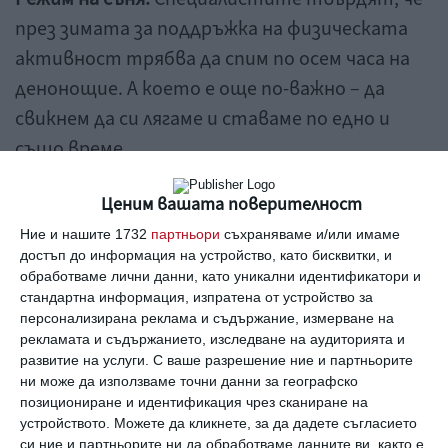
през зимата за поддръжка на физическата
активност трябва да спим по осем часа на
денонощие. А което е още по-важно – да
свикнем да си лягаме и ставаме по едно и
също време.
Намаляване на кофеина.
През студеното
Ценим вашата поверителност
време ограничаването на кофеина през
Ние и нашите 1732
партньори
съхраняваме и/или имаме
достъп до информация на устройство, като бисквитки, и
втората половина на деня е задължително.
обработваме лични данни, като уникални идентификатори и
Той свива кръвоносните съдове, което води
стандартна информация, изпратена от устройство за
до по-силно усещане на студа и до проблеми с
персонализирана реклама и съдържание, измерване на
рекламата и съдържанието, изследване на аудиторията и
оросяването на крайниците.
развитие на услуги.
С ваше разрешение ние и партньорите
ни може да използваме точни данни за географско
позициониране и идентификация чрез сканиране на
Спорт.
По думите на медиците, едно от най-
устройството. Можете да кликнете, за да дадете съгласието
добрите средства за защита от зимната
си ние и партньорите ни да обработваме данните ви, както е