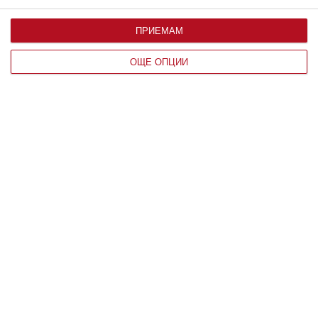
ПРИЕМАМ
Заедно
ОЩЕ ОПЦИИ
Чиния с пръжки събира Асен Блатечки
с любовта на живота му
Актьорът разказа как комично са се запознали
07 август 2026 г.