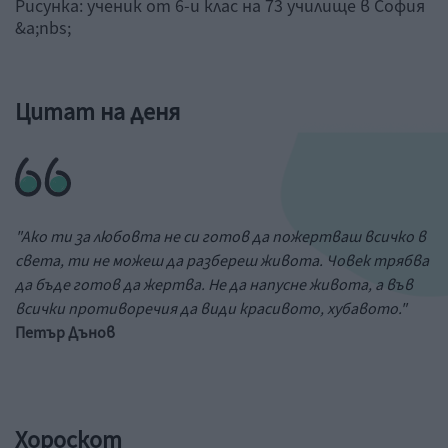
Рисунка: ученик от 6-и клас на 73 училище в София
&a;nbs;
Цитат на деня
"Ако ти за любовта не си готов да пожертваш всичко в
света, ти не можеш да разбереш живота. Човек трябва
да бъде готов да жертва. Не да напусне живота, а във
всички противоречия да види красивото, хубавото."
Петър Дънов
Хороскот