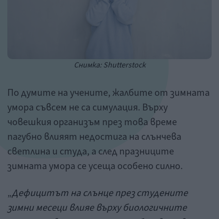
Снимка: Shutterstock
По думите на учените, жалбите от зимната
умора съвсем не са симулация. Върху
човешкия организъм през това време
пагубно влияят недостига на слънчева
светлина и студа, а след празниците
зимната умора се усеща особено силно.
„
Дефицитът на слънце през студените
зимни месеци влияе върху биологичните