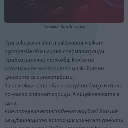
Снимка: Shutterstock
При сексуален акт и еякулация мъжът
изстрелва 40 милиона сперматозоиди.
Приблизително толкова, колкото
останалите млекопитаещи животни.
Цифрите са съпоставими.
За оплождането обаче са нужни близо 6 пъти
по-малко сперматозоиди. А яйцеклетката е
една.
Кое определя естествения подбор? Кои ще
са избраниците, които ще спечелят гонката