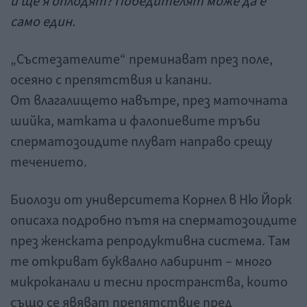
и ще я оплодят? Победителят може да е
само един.
„Състезателите“ преминават през поле,
осеяно с препятствия и капани.
От влагалището навътре, през маточната
шийка, матката и фалопиевите тръби
сперматозоидите плуват направо срещу
течението.
Биолози от университета Корнел в Ню Йорк
описаха подробно пътя на сперматозоидите
през женската репродуктивна система. Там
те откриват буквално лабиринт – много
микроканали и тесни пространства, които
също се явяват препятствие пред