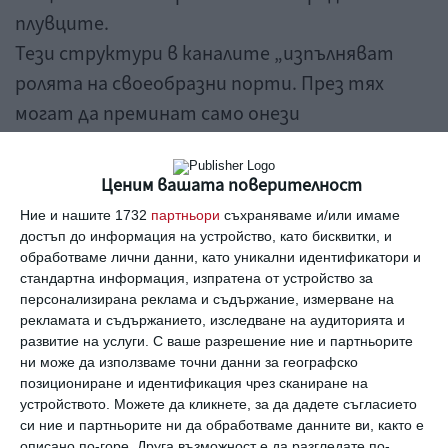
плувците.
Тези структури в каналите „изпълняват
ролята на своеобразни порти. През тях
могат да преминат само онези
сперматозоиди, които се движат
достатъчно бързо.
Ценим вашата поверителност
А приближавайки до целта, насрещното
Ние и нашите 1732
партньори
съхраняваме и/или имаме
течение още по-мощно ги оттласква назад.
достъп до информация на устройство, като бисквитки, и
обработваме лични данни, като уникални идентификатори и
Само най-добрите от тях ще успеят да
стандартна информация, изпратена от устройство за
достигнат до яйцеклетката. Останалите
персонализирана реклама и съдържание, измерване на
се натрупват под структурите, обяснява
рекламата и съдържанието, изследване на аудиторията и
развитие на услуги.
С ваше разрешение ние и партньорите
Алирез Абаспурад, един от изследователите.
ни може да използваме точни данни за географско
Именно по този механизъм организмът на
позициониране и идентификация чрез сканиране на
устройството. Можете да кликнете, за да дадете съгласието
жената „подбира“ най-добрите
си ние и партньорите ни да обработваме данните ви, както е
сперматозоиди.
описано по-горе. Друга възможност е да разгледате по-