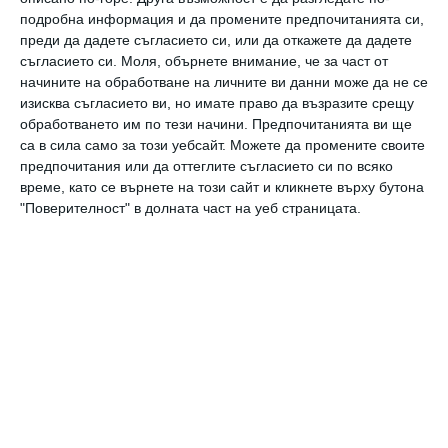
подробна информация и да промените предпочитанията си,
преди да дадете съгласието си, или да откажете да дадете
Източник:
sciencenews
, адаптация Мона
съгласието си.
Моля, обърнете внимание, че за част от
Василева
начините на обработване на личните ви данни може да не се
изисква съгласието ви, но имате право да възразите срещу
обработването им по тези начини. Предпочитанията ви ще
са в сила само за този уебсайт. Можете да промените своите
спарматозоиди
гонка
оплаждане
яйцеклетка
предпочитания или да оттеглите съгласието си по всяко
време, като се върнете на този сайт и кликнете върху бутона
"Поверителност" в долната част на уеб страницата.
Здраве
Продължителността на съня определя
качеството на спермата
Здраве
Соята влошава качествата на спермата
Още от
Здраве