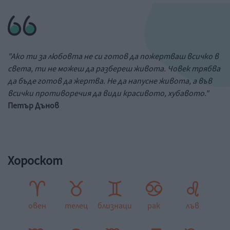
"Ако ти за любовта не си готов да пожертваш всичко в
света, ти не можеш да разбереш живота. Човек трябва
да бъде готов да жертва. Не да напусне живота, а във
всички противоречия да види красивото, хубавото."
Петър Дънов
Хороскот
овен
телец
близнаци
рак
лъв