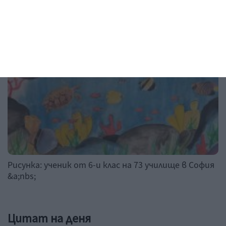
Рисунка на деня
Рисунка: ученик от 6-и клас на 73 училище в София
&a;nbs;
Цитат на деня