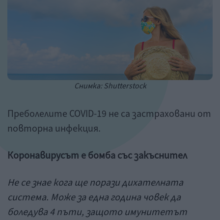
Снимка: Shutterstock
Преболелите COVID-19 не са застраховани от
повторна инфекция.
Коронавирусът е бомба със закъснител
Не се знае кога ще порази дихателната
система. Може за една година човек да
боледува 4 пъти, защото имунитетът