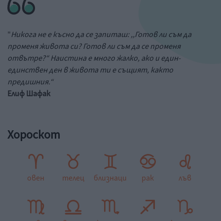
"
Никога не е късно да се запиташ: ,,Готов ли съм да
променя живота си? Готов ли съм да се променя
отвътре?“ Наистина е много жалко, ако и един-
единствен ден в живота ти е същият, както
предишния.“
Елиф Шафак
Хороскот
овен
телец
близнаци
рак
лъв