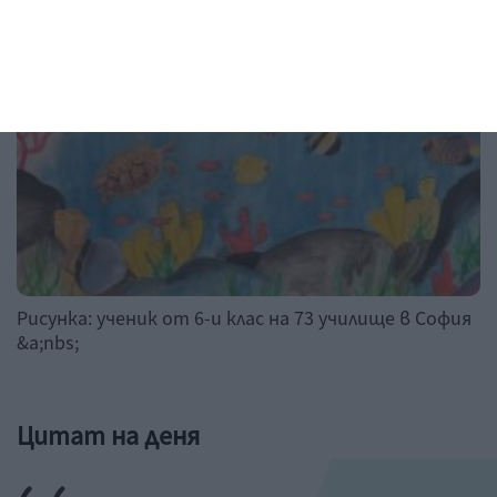
Рисунка на деня
Рисунка: ученик от 6-и клас на 73 училище в София
&a;nbs;
Цитат на деня