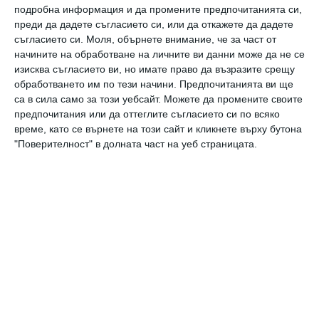
подробна информация и да промените предпочитанията си,
човека".
преди да дадете съгласието си, или да откажете да дадете
съгласието си.
Моля, обърнете внимание, че за част от
начините на обработване на личните ви данни може да не се
Той апелира пациентите да избягват приема
изисква съгласието ви, но имате право да възразите срещу
на витамин С, защото коронавирусът
обработването им по тези начини. Предпочитанията ви ще
атакува съдовете и в тях се образуват
са в сила само за този уебсайт. Можете да промените своите
предпочитания или да оттеглите съгласието си по всяко
тромби, а витамин С е кръвосъсирващ.
време, като се върнете на този сайт и кликнете върху бутона
"Поверителност" в долната част на уеб страницата.
коронавирус
имунитет
Здраве
Коронавирус у дома – как да се пазим
Здраве
Лекар: Проблемът наесен ще е как да различим