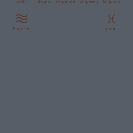
дева
везни
скорпион
стрелец
козирог
водолей
риби