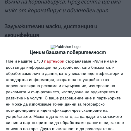
вълна на коронавируса. През есента ще има
микс от коронавирус и обикновен грип.
Задължителни маски, дистанция и
дезинфекция
Това е най-важното за спасение от коварния
Ценим вашата поверителност
вирус. Имахме 23-годишен с много тежка
Ние и нашите 1730
партньори
съхраняваме и/или имаме
инфекция от коронавирус, а неговите близки
достъп до информация на устройство, като бисквитки, и
обработваме лични данни, като уникални идентификатори и
не бяха - нито жена му, нито децата му,
стандартна информация, изпратена от устройство за
нито родителите му. Затова не можем да
персонализирана реклама и съдържание, измерване на
рекламата и съдържанието, изследване на аудиторията и
кажем как се предава инфекцията, като те
развитие на услуги.
С ваше разрешение ние и партньорите
са нон стоп заедно. Моята хипотеза е , ако
ни може да използваме точни данни за географско
позициониране и идентификация чрез сканиране на
сложим метали на масата и магнит какво ще
устройството. Можете да кликнете, за да дадете съгласието
стане? Той ще дърпа само желязото, другите
си ние и партньорите ни да обработваме данните ви, както е
метали - не. Така е и с имунната система на
описано по-горе. Друга възможност е да разгледате по-