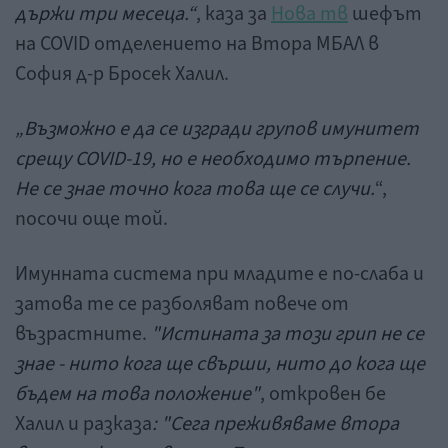
държи три месеца.“
, каза за
Нова тв
шефът
на COVID отделението на Втора МБАЛ в
София д-р Бросек Халил.
„Възможно е да се изгради групов имунитет
срещу COVID-19, но е необходимо търпение.
Не се знае точно кога това ще се случи.
“,
посочи още той.
Имунната система при младите е по-слаба и
затова те се разболяват повече от
възрастните.
"Истината за този грип не се
знае - нито кога ще свърши, нито до кога ще
бъдем на това положение"
, откровен бе
Халил и разказа
: "Сега преживяваме втора