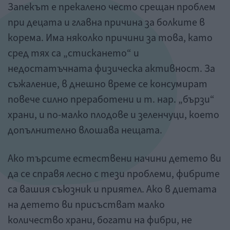
Запекът е прекалено често срещан проблем
при децата и главна причина за болките в
корема. Има няколко причини за това, като
сред тях са „стискането“ и
недостатъчната физическа активност. За
съжаление, в днешно време се консумират
повече силно преработени и т. нар. „бързи“
храни, и по-малко плодове и зеленчуци, което
допълнително влошава нещата.
Ако търсите естествени начини детето ви
да се справя лесно с тези проблеми, фибрите
са вашия съюзник и приятел. Ако в диетата
на детето ви присъстват малко
количество храни, богати на фибри, не