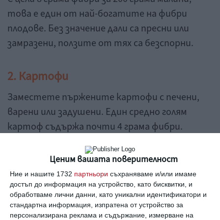
това е един от най-богатите на фибри
плодове. Без значение дали са пресни или
замразени, ползите от тях са безспорни.
2. Картофи
Заместете пържените картофи с печени,
варени или задушени. Един средно голям
картоф съдържа почти 4 грама фибри.
3. Едамаме
Ценим вашата поверителност
Ние и нашите 1732
партньори
съхраняваме и/или имаме
50 грама обелено едамаме съдържа около 3
достъп до информация на устройство, като бисквитки, и
грама фибри, а за децата може да бъде и
обработваме лични данни, като уникални идентификатори и
стандартна информация, изпратена от устройство за
занимателно да го белят сами преди да го
персонализирана реклама и съдържание, измерване на