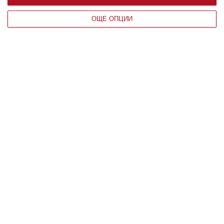
ОЩЕ ОПЦИИ
По възраст
Мнение на специалиста
Детето пита: Защо сърцето бие