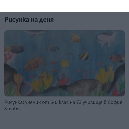
Рисунка на деня
Рисунка: ученик от 6-и клас на 73 училище в София
&a;nbs;