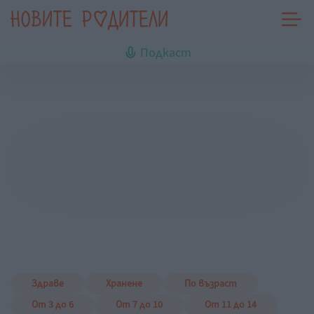
Подкаст
Здраве
Хранене
По възраст
От 3 до 6
От 7 до 10
От 11 до 14