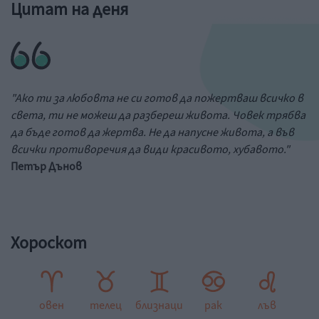
Цитат на деня
"Ако ти за любовта не си готов да пожертваш всичко в
света, ти не можеш да разбереш живота. Човек трябва
да бъде готов да жертва. Не да напусне живота, а във
всички противоречия да види красивото, хубавото."
Петър Дънов
Хороскот
овен
телец
близнаци
рак
лъв