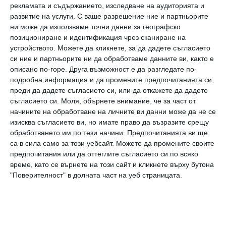
хапнат.
рекламата и съдържанието, изследване на аудиторията и
развитие на услуги.
С ваше разрешение ние и партньорите
ни може да използваме точни данни за географско
4. Овесени ядки
позициониране и идентификация чрез сканиране на
устройството. Можете да кликнете, за да дадете съгласието
Пакет обикновени овесени ядки съдържат 4
си ние и партньорите ни да обработваме данните ви, както е
описано по-горе. Друга възможност е да разгледате по-
грама фибри. И тъй като детето няма да
подробна информация и да промените предпочитанията си,
бъде особено въодушевено от простичко
преди да дадете съгласието си, или да откажете да дадете
съгласието си.
Моля, обърнете внимание, че за част от
поднесените овесени ядки, може да им
начините на обработване на личните ви данни може да не се
добавите плодове, мед или кленов сироп.
изисква съгласието ви, но имате право да възразите срещу
обработването им по тези начини. Предпочитанията ви ще
са в сила само за този уебсайт. Можете да промените своите
5. Пълнозърнеста паста
предпочитания или да оттеглите съгласието си по всяко
време, като се върнете на този сайт и кликнете върху бутона
Една порция пълнозърнеста паста съдържа
"Поверителност" в долната част на уеб страницата.
цели 6 грама фибри. Ако детето е свикнало с
нормална паста, просто смесете
обикновена с пълнозърнеста и я наречете