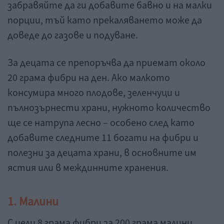
забравяйте да ги добавите бавно и на малки
порции, тъй като прекаляването може да
доведе до газове и подуване.
За децата се препоръчва да приемат около
20 грама фибри на ден. Ако малкото
консумира много плодове, зеленчуци и
пълнозърнести храни, нужното количество
ще се натрупа лесно – особено след като
добавите следните 11 богати на фибри и
полезни за децата храни, в основните им
ястия или в междинните хранения.
1. Малини
С цели 8 грама фибри за 200 грама малини,