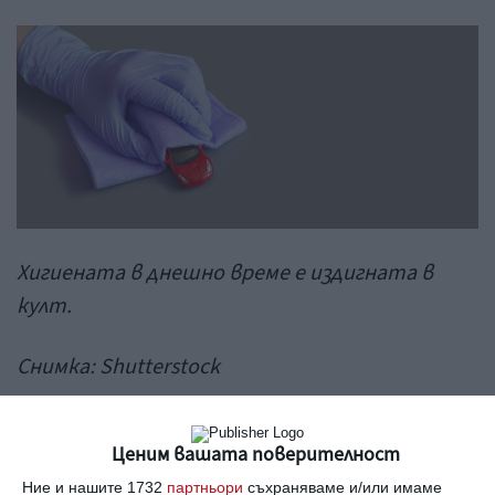
Хигиената в днешно време е издигната в
култ.
Снимка:
Shutterstock
Гермофобия? Какво е това
Ценим вашата поверителност
Първо да уточним какво точно се крие зад
Ние и нашите 1732
партньори
съхраняваме и/или имаме