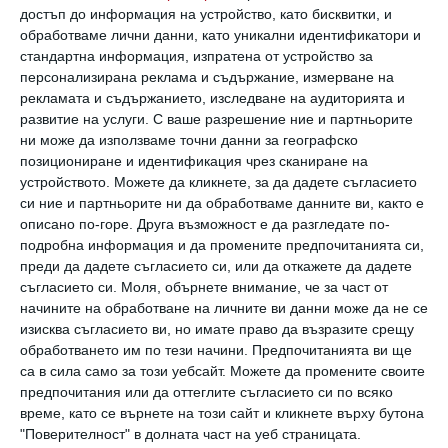
достъп до информация на устройство, като бисквитки, и
този термин. Накратко – гермофобията е
обработваме лични данни, като уникални идентификатори и
страх от микроби. И една от известните
стандартна информация, изпратена от устройство за
персонализирана реклама и съдържание, измерване на
личности, които страдат от нея, е
рекламата и съдържанието, изследване на аудиторията и
топмоделът Наоми Кембъл.
развитие на услуги.
С ваше разрешение ние и партньорите
ни може да използваме точни данни за географско
позициониране и идентификация чрез сканиране на
През 80-те и 90-те години не само децата, но
устройството. Можете да кликнете, за да дадете съгласието
и родителите, не бяха чували за този вид
си ние и партньорите ни да обработваме данните ви, както е
разстройство. По простата причина, че не
описано по-горе. Друга възможност е да разгледате по-
подробна информация и да промените предпочитанията си,
обръщаха много внимание на твърде
преди да дадете съгласието си, или да откажете да дадете
стриктната хигиена – на играчките,
съгласието си.
Моля, обърнете внимание, че за част от
начините на обработване на личните ви данни може да не се
игралните пространства, а понякога и на
изисква съгласието ви, но имате право да възразите срещу
ръцете на децата.
обработването им по тези начини. Предпочитанията ви ще
са в сила само за този уебсайт. Можете да промените своите
предпочитания или да оттеглите съгласието си по всяко
Е, малчуганите миеха ръцете си, но никой не
време, като се върнете на този сайт и кликнете върху бутона
правеше драма, ако те не са и
"Поверителност" в долната част на уеб страницата.