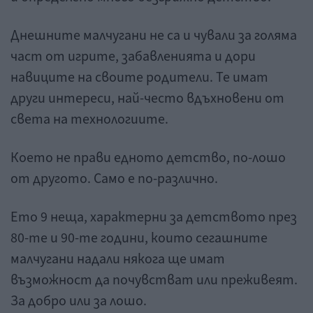
Днешните малчугани не са и чували за голяма
част от игрите, забавленията и дори
навиците на своите родители. Те имат
други интереси, най-често вдъхновени от
света на технологиите.
Което не прави едното детство, по-лошо
от другото. Само е по-различно.
Ето 9 неща, характерни за детството през
80-те и 90-те години, които сегашните
малчугани надали някога ще имат
възможност да почувстват или преживеят.
За добро или за лошо.