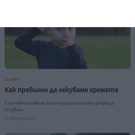
Здраве
Как правилно да лекуваме хремата
5 основни правила, които родителите е добре да
спазват
07 август 2026 г.