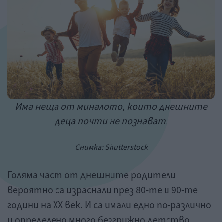
Има неща от миналото, които днешните
деца почти не познават.
Снимка:
Shutterstock
Голяма част от днешните родители
вероятно са израснали през 80-те и 90-те
години на ХХ век. И са имали едно по-различно
и определено много безгрижно детство.