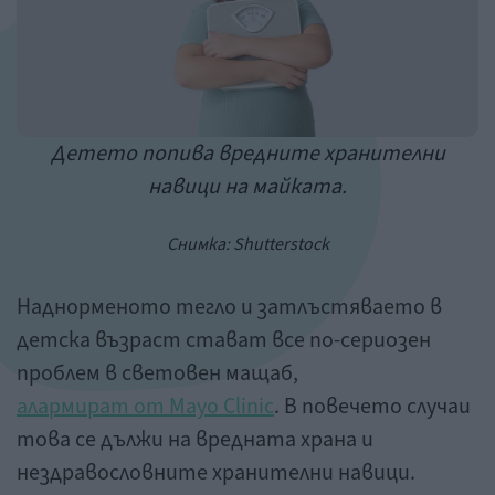
Детето попива вредните хранителни
навици на майката.
Снимка: Shutterstock
Наднорменото тегло и затлъстяваето в
детска възраст стават все по-сериозен
проблем в световен мащаб,
алармират от Mayo Clinic
. В повечето случаи
това се дължи на вредната храна и
нездравословните хранителни навици.