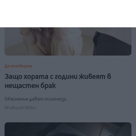
Да поговорим
Защо хората с години живеят в
нещастен брак
Обяснение дават психолози
08 август 2026 г.