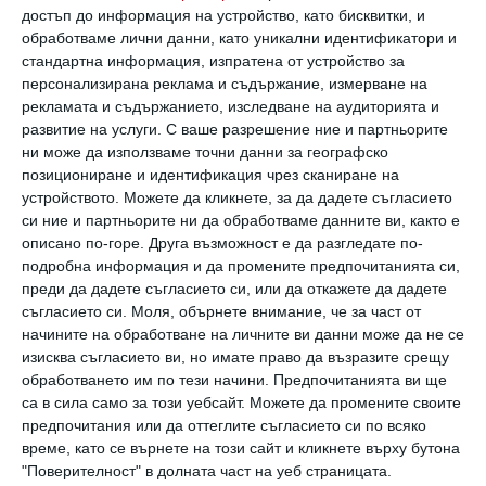
Първите връзки са много важни за
достъп до информация на устройство, като бисквитки, и
обработваме лични данни, като уникални идентификатори и
създаването на основите на чувството за
стандартна информация, изпратена от устройство за
сигурност/несигурност, което ще ни
персонализирана реклама и съдържание, измерване на
рекламата и съдържанието, изследване на аудиторията и
съпътства през целия живот. Но не е
развитие на услуги.
С ваше разрешение ние и партньорите
правилно да се говори само за майката,
ни може да използваме точни данни за географско
позициониране и идентификация чрез сканиране на
която със сигурност има централна роля в
устройството. Можете да кликнете, за да дадете съгласието
развитието на детето, но самата тя е
си ние и партньорите ни да обработваме данните ви, както е
включена в релационен контекст, който
описано по-горе. Друга възможност е да разгледате по-
подробна информация и да промените предпочитанията си,
генерира подкрепа и доверие или самота и
преди да дадете съгласието си, или да откажете да дадете
обезсърчение, засягайки връзката майка-
съгласието си.
Моля, обърнете внимание, че за част от
начините на обработване на личните ви данни може да не се
дете.
изисква съгласието ви, но имате право да възразите срещу
обработването им по тези начини. Предпочитанията ви ще
Какво е общото с храната? Връзката с нея
са в сила само за този уебсайт. Можете да промените своите
предпочитания или да оттеглите съгласието си по всяко
има много допирни точки с любовта - с това,
време, като се върнете на този сайт и кликнете върху бутона
което е получено, както и с това, което
"Поверителност" в долната част на уеб страницата.