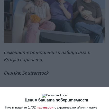
Семейните отношения и навици имат
връзка с храната.
Снимка:
Shutterstock
В каква степен влияят
Ценим вашата поверителност
родителските отношения
Ние и нашите 1732
партньори
съхраняваме и/или имаме