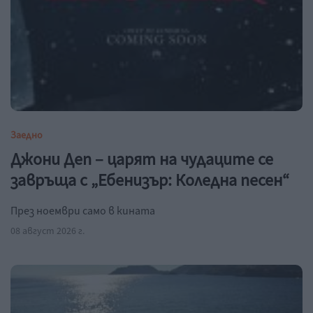
Заедно
Джони Деп – царят на чудаците се
завръща с „Ебенизър: Коледна песен“
През ноември само в кината
08 август 2026 г.