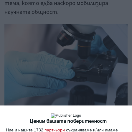
тема, която едва наскоро мобилизира
научната общност.
Изследване с микроскоп.
Ценим вашата поверителност
Ние и нашите 1732
партньори
съхраняваме и/или имаме