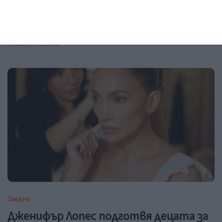
Жега и безсъние мъчат бременната
Съвети от жени, намерили решение
08 август 2026 г.
Заедно
Дженифър Лопес подготвя децата за