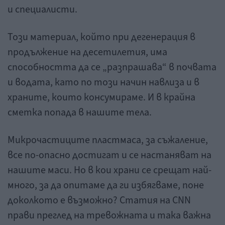
и специалисти.
Този материал, който при дегенерация в
продължение на десетилетия, има
способността да се „разпрашава“ в почвата
и водата, като по този начин навлиза и в
храните, които консумираме. И в крайна
сметка попада в нашите тела.
Микрочастиците пластмаса, за съжаление,
все по-опасно достигат и се настаняват на
нашите маси. Но в кои храни се срещат най-
много, за да опитаме да ги избягваме, поне
доколкото е възможно? Статия на CNN
прави преглед на тревожната и така важна