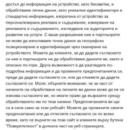
Снимка:
Shutterstock
достъп до информация на устройство, като бисквитки, и
обработваме лични данни, като уникални идентификатори и
стандартна информация, изпратена от устройство за
Пластмаса в чинията: риск за
персонализирана реклама и съдържание, измерване на
рекламата и съдържанието, изследване на аудиторията и
развитие на услуги.
С ваше разрешение ние и партньорите
здравето!
ни може да използваме точни данни за географско
позициониране и идентификация чрез сканиране на
Учени и лекари алармират тревожно:
устройството. Можете да кликнете, за да дадете съгласието
микропластмаса е открита в белите
си ние и партньорите ни да обработваме данните ви, както е
описано по-горе. Друга възможност е да разгледате по-
дробове, в тъканите на майката и плода, в
подробна информация и да промените предпочитанията си,
майчиното мляко и в кръвта. Звучи
преди да дадете съгласието си, или да откажете да дадете
наистина плашещо, но какво се прави по
съгласието си.
Моля, обърнете внимание, че за част от
начините на обработване на личните ви данни може да не се
този въпрос, за да бъде този ефект
изисква съгласието ви, но имате право да възразите срещу
максимално популяризиран и хората
обработването им по тези начини. Предпочитанията ви ще
са в сила само за този уебсайт. Можете да промените своите
предупредени? Доскоро много малко
предпочитания или да оттеглите съгласието си по всяко
изследвания проучваха как тези полимери
време, като се върнете на този сайт и кликнете върху бутона
"Поверителност" в долната част на уеб страницата.
могат да повлияят на органите и