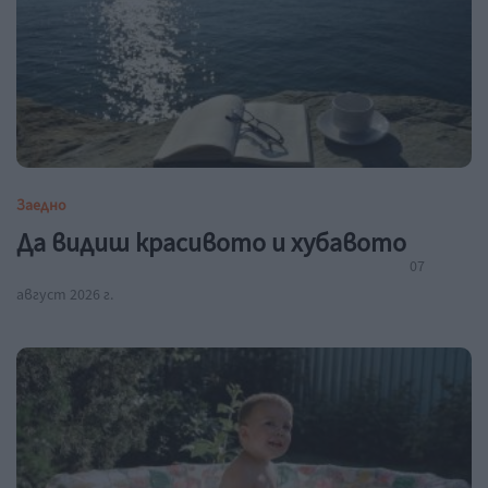
Заедно
Да видиш красивото и хубавото
07
август 2026 г.