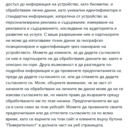
Сауната не укрепва имунната система сама
достъп до информация на устройство, като бисквитки, и
по себе си и не намалява риска от остри
обработваме лични данни, като уникални идентификатори и
стандартна информация, изпратена от устройство за
респираторни вирусни инфекции.
персонализирана реклама и съдържание, измерване на
рекламата и съдържанието, изследване на аудиторията и
Много по-важни за здравето на детето са:
развитие на услуги.
С ваше разрешение ние и партньорите
ни може да използваме точни данни за географско
позициониране и идентификация чрез сканиране на
- редовният и достатъчен сън,
устройството. Можете да кликнете, за да дадете съгласието
си ние и партньорите ни да обработваме данните ви, както е
описано по-горе. Друга възможност е да разгледате по-
- физическата активност,
подробна информация и да промените предпочитанията си,
преди да дадете съгласието си, или да откажете да дадете
- разходките,
съгласието си.
Моля, обърнете внимание, че за част от
начините на обработване на личните ви данни може да не се
изисква съгласието ви, но имате право да възразите срещу
- балансираното хранене,
обработването им по тези начини. Предпочитанията ви ще
са в сила само за този уебсайт. Можете да промените своите
предпочитания или да оттеглите съгласието си по всяко
- ваксинациите,
време, като се върнете на този сайт и кликнете върху бутона
"Поверителност" в долната част на уеб страницата.