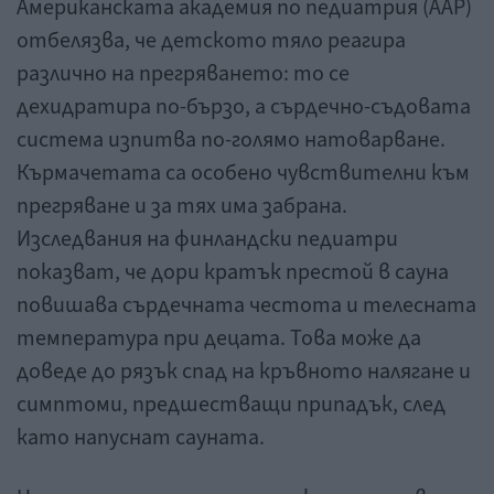
Американската академия по педиатрия (AAP)
отбелязва, че детското тяло реагира
различно на прегряването: то се
дехидратира по-бързо, а сърдечно-съдовата
система изпитва по-голямо натоварване.
Кърмачетата са особено чувствителни към
прегряване и за тях има забрана.
Изследвания на финландски педиатри
показват, че дори кратък престой в сауна
повишава сърдечната честота и телесната
температура при децата. Това може да
доведе до рязък спад на кръвното налягане и
симптоми, предшестващи припадък, след
като напуснат сауната.