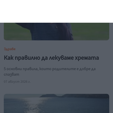
Здраве
Как правилно да лекуваме хремата
5 основни правила, които родителите е добре да
спазват
07 август 2026 г.