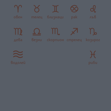
овен
телец
близнаци
рак
лъв
дева
везни
скорпион
стрелец
козирог
водолей
риби