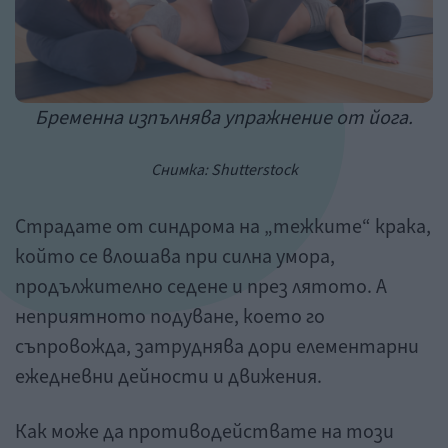
Бременна изпълнява упражнение от йога.
Снимка: Shutterstock
Страдате от синдрома на „тежките“ крака,
който се влошава при силна умора,
продължително седене и през лятото. А
неприятното подуване, което го
съпровожда, затруднява дори елементарни
ежедневни дейности и движения.
Как може да противодействате на този