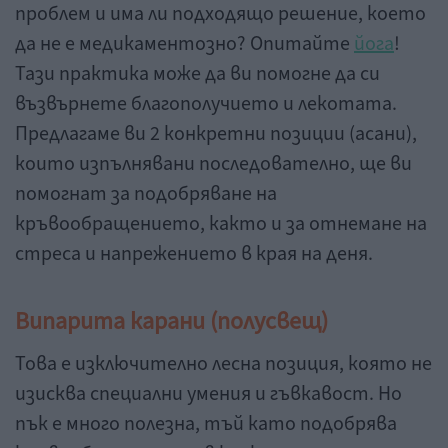
проблем и има ли подходящо решение, което
да не е медикаментозно? Опитайте
йога
!
Тази практика може да ви помогне да си
възвърнете благополучието и лекотата.
Предлагаме ви 2 конкретни позиции (асани),
които изпълнявани последователно, ще ви
помогнат за подобряване на
кръвообращението, както и за отнемане на
стреса и напрежението в края на деня.
Випарита карани
(
полусвещ
)
Това е изключително лесна позиция, която не
изисква специални умения и гъвкавост. Но
пък е много полезна, тъй като подобрява