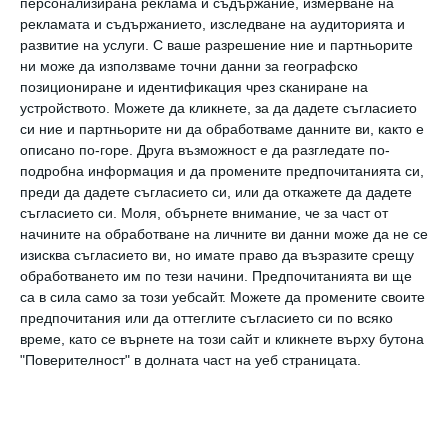
персонализирана реклама и съдържание, измерване на
кръвообращението. Трябва да легнете на
рекламата и съдържанието, изследване на аудиторията и
развитие на услуги.
С ваше разрешение ние и партньорите
земята по гръб. След това повдигнете леко
ни може да използваме точни данни за географско
таза от пода, като вдишате, плъзнете
позициониране и идентификация чрез сканиране на
устройството. Можете да кликнете, за да дадете съгласието
длани под задните части, отпуснете се
си ние и партньорите ни да обработваме данните ви, както е
върху лактите и опитайте да повдигнете
описано по-горе. Друга възможност е да разгледате по-
подробна информация и да промените предпочитанията си,
горната част на торса, като отпуснете
преди да дадете съгласието си, или да откажете да дадете
главата назад.
съгласието си.
Моля, обърнете внимание, че за част от
начините на обработване на личните ви данни може да не се
изисква съгласието ви, но имате право да възразите срещу
Подготовка
обработването им по тези начини. Предпочитанията ви ще
Преди да започнете да изпълнявате двете
са в сила само за този уебсайт. Можете да промените своите
асани, добре е да подготвите тялото и ума
предпочитания или да оттеглите съгласието си по всяко
време, като се върнете на този сайт и кликнете върху бутона
си. Подходяща загряваща поза е Шавасана.
"Поверителност" в долната част на уеб страницата.
При нея лягате по гръб с разтворени леко
крака и ръце и се съсредоточавате върху
дишането. Тази асана насърчава пълната