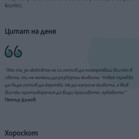
&a;nbs;
Цитат на деня
"Ако ти за любовта не си готов да пожертваш всичко в
света, ти не можеш да разбереш живота. Човек трябва
да бъде готов да жертва. Не да напусне живота, а във
всички противоречия да види красивото, хубавото."
Петър Дънов
Хороскот