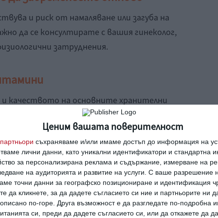
твува и риск от намаляване или загуба на
жно да се консултирате с вашия гинеколог,
физиологични затруднения.
витамини
 и качеството на основните хранителни
развиващото се бебе в корема ви. Те обаче
Ценим вашата поверителност
 лекаря ви, а не да си избирате такива на
партньори
съхраняваме и/или имаме достъп до информация на уст
отваме лични данни, като уникални идентификатори и стандартна 
йство за персонализирана реклама и съдържание, измерване на ре
едване на аудиторията и развитие на услуги.
С ваше разрешение н
зически натоварвания у дома и на
аме точни данни за географско позициониране и идентификация ч
те да кликнете, за да дадете съгласието си ние и партньорите ни 
е описано по-горе. Друга възможност е да разгледате по-подробна
танията си, преди да дадете съгласието си, или да откажете да д