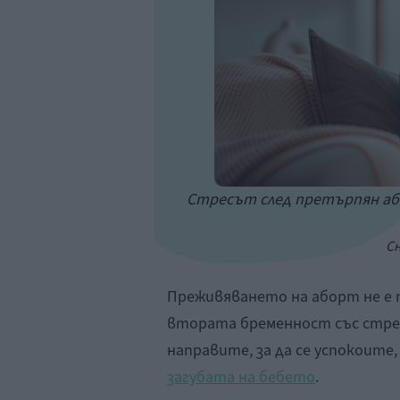
Стресът след претърпян або
С
Преживяването на аборт не е 
втората бременност със стрес
направите, за да се успокоите
загубата на бебето
.