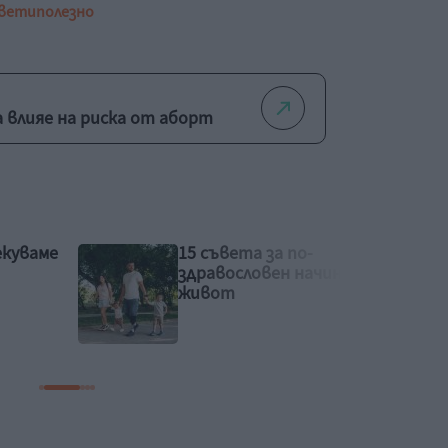
вети
полезно
 влияе на риска от аборт
Как да предпазим
ин на
детето от прегряване