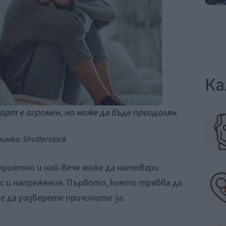
Ка
рт е огромен, но може да бъде преодолян.
нимка:
Shutterstock
приятно и най-вече може да натовари
 и напрежение. Първото, което трябва да
, е да разберете причините за