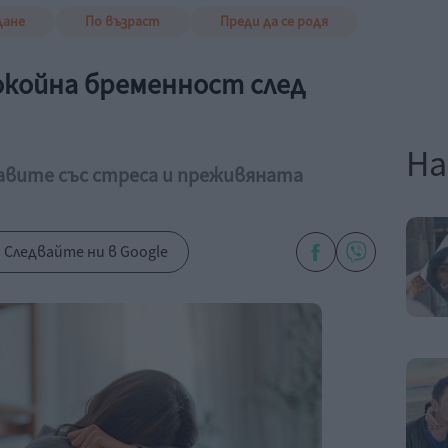
дане
По възраст
Преди да се родя
окойна бременност след
На
равите със стреса и преживяната
Следвайте ни в Google