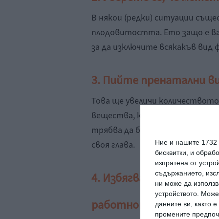
В някои (редки) ситуации същес
плодовитостта. Ето защо е ва
за да изключите всякакъв вид 
3. Пийте пренатални 
Това ще увеличи количеството
вещества, които доставяте на 
трябва да бъдат предписани от
Ние и нашите 1732
своя глава.
бисквитки, и обраб
изпратена от устро
съдържанието, изсл
4. Избягвайте тежки фи
ни може да използв
устройството. Може
работното място
данните ви, както 
промените предпочи