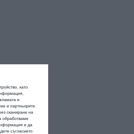
ройство, като
информация,
кламата и
ие и партньорите
рез сканиране на
да обработваме
 информация и да
адете съгласието