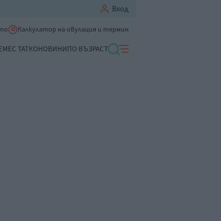
Вход
ето
Калкулатор на овулация и термин
ЕМЕ
С ТАТКО
НОВИНИ
ПО ВЪЗРАСТ