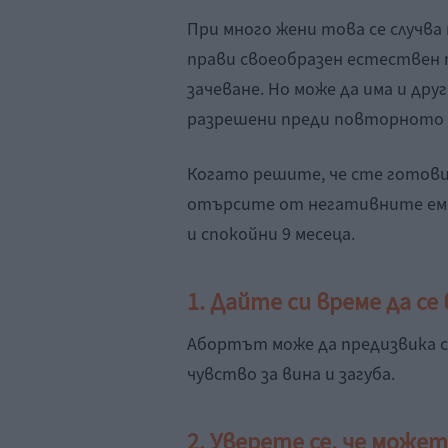
При много жени това се случва
прави своеобразен естествен 
зачеване. Но може да има и дру
разрешени преди повторното 
Когато решите, че сте готови 
отърсите от негативните емо
и спокойни 9 месеца.
1. Дайте си време да с
Абортът може да предизвика с
чувство за вина и загуба.
2. Уверете се, че може