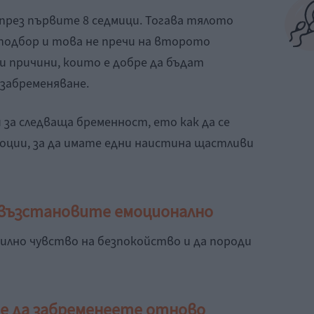
 през първите 8 седмици. Тогава тялото
подбор и това не пречи на второто
ги причини, които е добре да бъдат
забременяване.
за следваща бременност, ето как да се
ции, за да имате едни наистина щастливи
е възстановите емоционално
илно чувство на безпокойство и да породи
те да забременеете отново