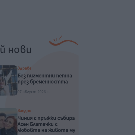
й нови
Здраве
Без пигментни петна
през бременността
07 август 2026 г.
Заедно
Чиния с пръжки събира
Асен Блатечки с
любовта на живота му