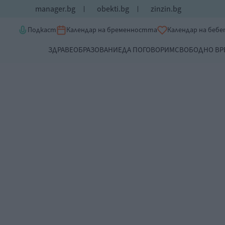
manager.bg
obekti.bg
zinzin.bg
Подкаст
Календар на бременността
Календар на беб
ЗДРАВЕ
ОБРАЗОВАНИЕ
ДА ПОГОВОРИМ
СВОБОДНО ВР