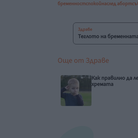
бременност
спокойна
след аборт
съ
Здраве
Теглото на бременната
Още от
Здраве
 правилно да лекуваме
15 съвета за по-
мата
здравословен нач
живот