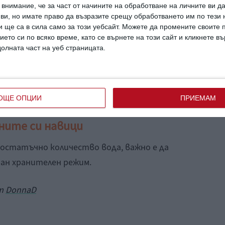
действия като излагане на химикали или
внимание, че за част от начините на обработване на личните ви д
 ви, но имате право да възразите срещу обработването им по тези 
 ще са в сила само за този уебсайт. Можете да промените своите
ието си по всяко време, като се върнете на този сайт и кликнете в
долната част на уеб страницата.
мените в теглото си
е ви бъде трудно да отслабнете след
ОЩЕ ОПЦИИ
ПРИЕМАМ
ните си навици
достатъчно количество вода, важно е да
ран хранителен режим.
от
DonnaD