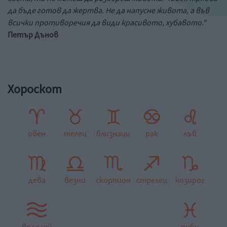
да бъде готов да жертва. Не да напусне живота, а във
всички противоречия да види красивото, хубавото."
Петър Дънов
Хороскот
овен
телец
близнаци
рак
лъв
дева
везни
скорпион
стрелец
козирог
водолей
риби