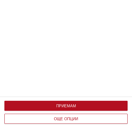
Здраве
Жега и безсъние мъчат бременната
Съвети от жени, намерили решение
08 август 2026 г.
ПРИЕМАМ
ОЩЕ ОПЦИИ