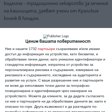
кодеина – традиционно лекарство за лечение
на кашлицата, заявят учени от Кралския
колеж в Лондон.
Мона Василева
Ценим вашата поверителност
Ние и нашите 1732
партньори
съхраняваме и/или имаме
шоколад
кашлица
съставки
успокоява
достъп до информация на устройство, като бисквитки, и
обработваме лични данни, като уникални идентификатори и
стандартна информация, изпратена от устройство за
персонализирана реклама и съдържание, измерване на
Здраве
рекламата и съдържанието, изследване на аудиторията и
Какво става, ако всеки ден ядем по един
развитие на услуги.
С ваше разрешение ние и партньорите
шоколад
ни може да използваме точни данни за географско
позициониране и идентификация чрез сканиране на
устройството. Можете да кликнете, за да дадете съгласието
Здраве
си ние и партньорите ни да обработваме данните ви, както е
Шоколад - дали е полезен за детето
описано по-горе. Друга възможност е да разгледате по-
подробна информация и да промените предпочитанията си,