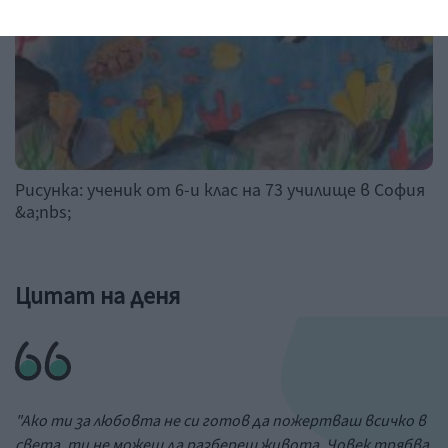
Рисунка: ученик от 6-и клас на 73 училище в София
&a;nbs;
Цитат на деня
"Ако ти за любовта не си готов да пожертваш всичко в
света, ти не можеш да разбереш живота. Човек трябва