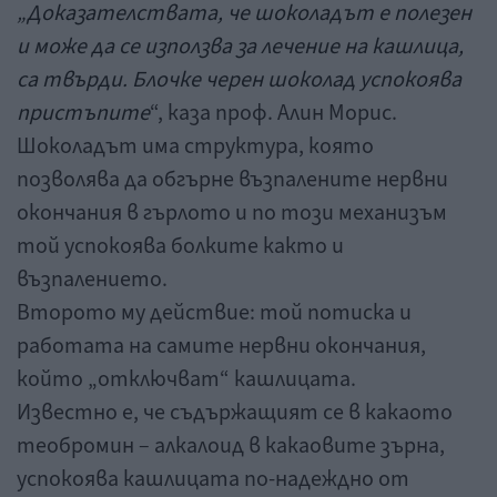
„Доказателствата, че шоколадът е полезен
и може да се използва за лечение на кашлица,
са твърди. Блочке черен шоколад успокоява
пристъпите
“, каза проф. Алин Морис.
Шоколадът има структура, която
позволява да обгърне възпалените нервни
окончания в гърлото и по този механизъм
той успокоява болките както и
възпалението.
Второто му действие: той потиска и
работата на самите нервни окончания,
който „отключват“ кашлицата.
Известно е, че съдържащият се в какаото
теобромин – алкалоид в какаовите зърна,
успокоява кашлицата по-надеждно от