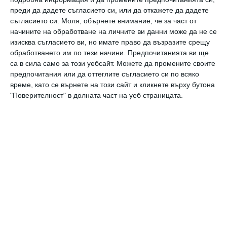
преди да дадете съгласието си, или да откажете да дадете
съгласието си.
Моля, обърнете внимание, че за част от
Здраве
начините на обработване на личните ви данни може да не се
5 причини да не се лишаваме от шоколад
изисква съгласието ви, но имате право да възразите срещу
обработването им по тези начини. Предпочитанията ви ще
са в сила само за този уебсайт. Можете да промените своите
Здраве
предпочитания или да оттеглите съгласието си по всяко
Хормон на шоколада в помощ на
време, като се върнете на този сайт и кликнете върху бутона
бременността
"Поверителност" в долната част на уеб страницата.
Още от
Здраве
Как правилно да
15
лекуваме хремата
з
н