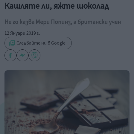
Кашляте ли, яжте шоколад
Не го казва Мери Попинз, а британски учен
12 Януари 2019 г.
Следвайте ни в Google