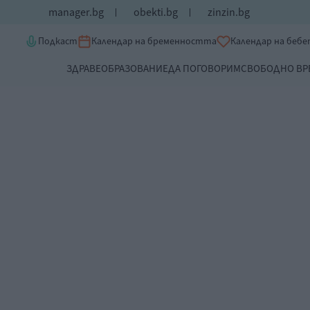
manager.bg
obekti.bg
zinzin.bg
Подкаст
Календар на бременността
Календар на беб
ЗДРАВЕ
ОБРАЗОВАНИЕ
ДА ПОГОВОРИМ
СВОБОДНО ВР