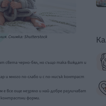
лия. Снимка: Shutterstock
Ка
т света черно-бял, но също така виждат и
р и много по-слабо и с по-нисък контраст
 е все още незряло и най-добре различават
о контрастни форми.