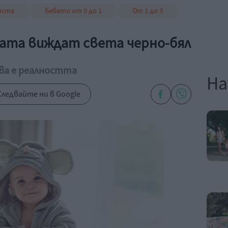
иста
Бебето от 0 до 1
От 1 до 3
етата виждат света черно-бял
ква е реалността
На
ледвайте ни в Google