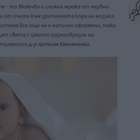
е - то включва и сложна мрежа от нервни
и от очите към зрителната кора на мозъка.
стема все още не е напълно оформена, така
дат света с цялото разнообразие на
талмолога
д-р Артьом Емеляненко.