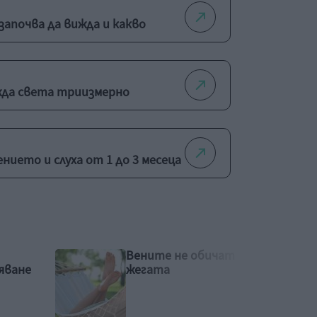
започва да вижда и какво
жда света триизмерно
нието и слуха от 1 до 3 месеца
т
Как бременната да
оцелее в жегата