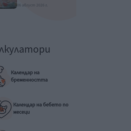
06 август 2026 г.
лкулатори
Календар на
бременността
Календар на бебето по
месеци