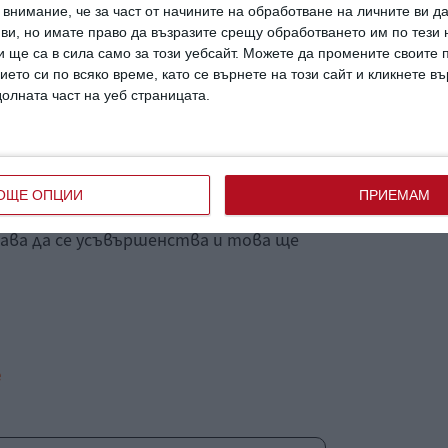
овни цветове, включително синьо и жълто.
внимание, че за част от начините на обработване на личните ви д
е да купувате големи играчки с контрастни
 ви, но имате право да възразите срещу обработването им по тези 
 ще са в сила само за този уебсайт. Можете да промените своите
рението му.
ието си по всяко време, като се върнете на този сайт и кликнете в
долната част на уеб страницата.
усещането им е много близко до това на
чки цветове на дъгата, по-ясно фокусира
ОЩЕ ОПЦИИ
ПРИЕМАМ
ите си, за да следи движещи се обекти.
ва да се усъвършенства и това ще
е