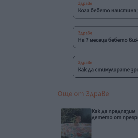
Здраве
Кога бебето наистина 
Здраве
На 7 месеца бебето ви
Здраве
Как да стимулирате зре
Още от
Здраве
 да предпазим
Вените не обича
ето от прегряване
жегата