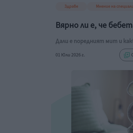
Здраве
Мнение на специал
Вярно ли е, че беб
Дали е поредният мит и ка
01 Юли 2026 г.
С