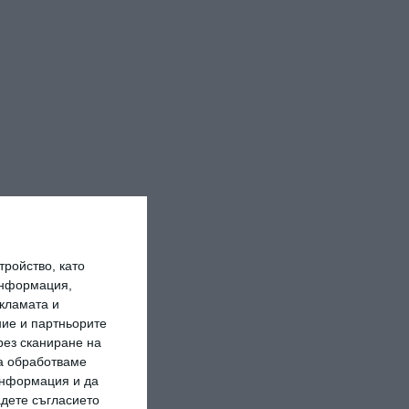
ройство, като
информация,
кламата и
ие и партньорите
рез сканиране на
да обработваме
 информация и да
адете съгласието