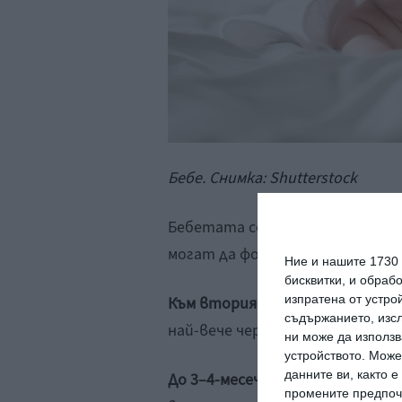
Бебе. Снимка: Shutterstock
Бебетата се раждат далекогле
могат да фокусират малки пред
Ние и нашите 1730
бисквитки, и обраб
изпратена от устро
Към втория месец
бебето започ
съдържанието, изсл
най-вече червено, а скоро след 
ни може да използв
устройството. Може
данните ви, както 
До 3–4-месечна възраст
цветно
промените предпочи