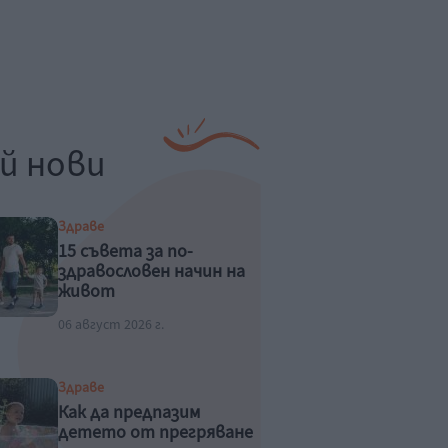
й нови
Здраве
15 съвета за по-
здравословен начин на
живот
06 август 2026 г.
Здраве
Как да предпазим
детето от прегряване