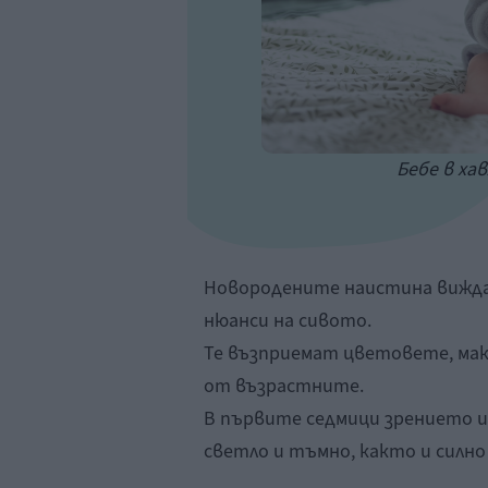
Бебе в хав
Новородените наистина вижда
нюанси на сивото.
Те възприемат цветовете, мака
от възрастните.
В първите седмици зрението им
светло и тъмно, както и силн