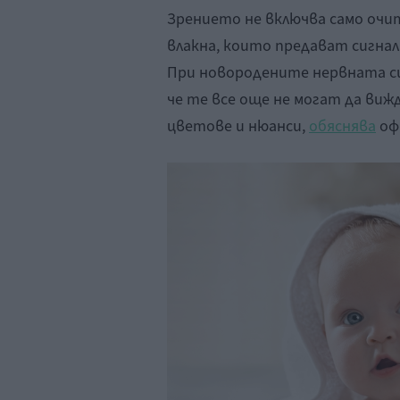
Зрението не включва само очит
влакна, които предават сигнал
При новородените нервната си
че те все още не могат да виж
цветове и нюанси,
обяснява
оф