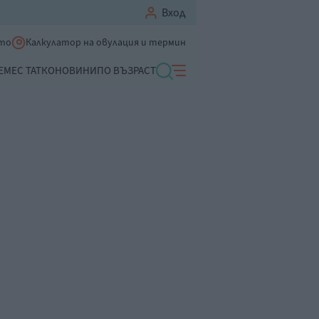
Вход
ето
Калкулатор на овулация и термин
ЕМЕ
С ТАТКО
НОВИНИ
ПО ВЪЗРАСТ