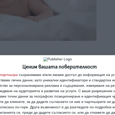
ди и през първите месеци от живота си не
Ценим вашата поверителност
мети, които са наблизо.
партньори
съхраняваме и/или имаме достъп до информация на уст
отваме лични данни, като уникални идентификатори и стандартна 
йство за персонализирана реклама и съдържание, измерване на ре
ва ясно да различават първите цветове –
едване на аудиторията и развитие на услуги.
С ваше разрешение н
това зелено.
аме точни данни за географско позициониране и идентификация ч
те да кликнете, за да дадете съгласието си ние и партньорите ни 
е описано по-горе. Друга възможност е да разгледате по-подробна
то им зрение се развива значително и те
танията си, преди да дадете съгласието си, или да откажете да д